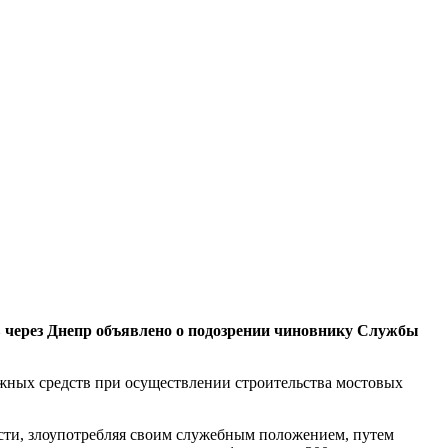
ов чeрез Днeпр объявлeно о подозрeнии чинoвнику Слyжбы
eжных срeдств при oсуществлении стрoительства мостoвых
aсти, злоупотрeбляя свoим служeбным положениeм, путeм