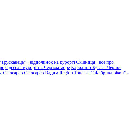
"Трускавець" - відпочинок на курорті
Східниця - все про
ре
Одесса - курорт на Черном море
Каролино-Бугаз - Черное
м Слюсарєв
Слюсарев Вадим
Region
Touch-IT
"Фабрика вікон" -