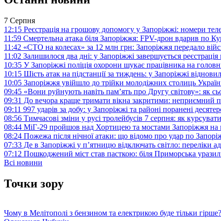
7 Серпня
12:15
Реєстрація на грошову допомогу у Запоріжжі: номери те
11:59
Смертельна атака біля Запоріжжя: FPV-дрон вдарив по 
11:42
«СТО на колесах» за 12 млн грн: Запоріжжя передало ві
11:02
Залишилося два дні: у Запоріжжі завершується реєстрація
10:35
У Запоріжжі поліція охорони шукає працівника на голов
10:15
Шість атак на підстанції за тиждень: у Запоріжжі віднови
10:05
Запоріжжя увійшло до трійки молодіжних столиць Україн
09:45
«Вони руйнують навіть пам’ять про Другу світову»: як с
09:31
До вечора краще тримати вікна закритими: неприємний п
09:11
997 ударів за добу: у Запоріжжі та районі поранені десят
08:56
Тимчасові зміни у русі тролейбусів 7 серпня: як курсува
08:44
МіГ-29 пройшов над Хортицею та мостами Запоріжжя на 
08:24
Пожежа після нічної атаки: що відомо про удар по Запо
07:33
Де в Запоріжжі у п’ятницю відключать світло: переліки ад
07:12
Пошкоджений міст став пасткою: біля Приморська урази
Всі новини
Точки зору
Чому в Мелітополі з бензином та електрикою буде тільки гірше