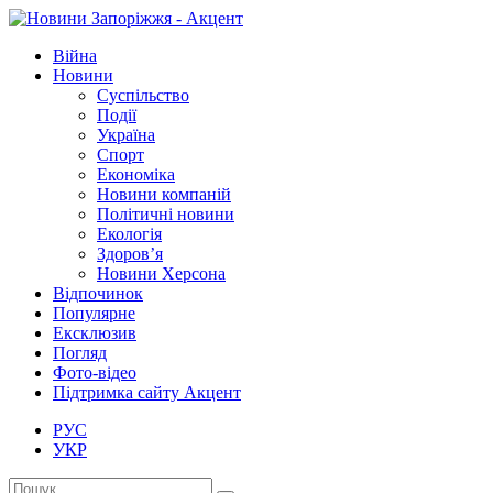
Війна
Новини
Суспільство
Події
Україна
Спорт
Економіка
Новини компаній
Політичні новини
Екологія
Здоров’я
Новини Херсона
Відпочинок
Популярне
Ексклюзив
Погляд
Фото-відео
Підтримка сайту Акцент
РУС
УКР