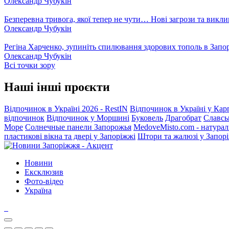
Олександр Чубукін
Безперевна тривога, якої тепер не чути… Нові загрози та викли
Олександр Чубукін
Регіна Харченко, зупиніть спилювання здорових тополь в Запо
Олександр Чубукін
Всі точки зору
Наші інші проєкти
Відпочинок в Україні 2026 - RestIN
Відпочинок в Україні у Кар
відпочинок
Відпочинок у Моршині
Буковель
Драгобрат
Славсь
Море
Солнечные панели Запорожья
MedoveMisto.com - натурал
пластикові вікна та двері у Запоріжжі
Штори та жалюзі у Запор
Новини
Ексклюзив
Фото-відео
Україна