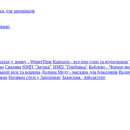
ки для запоріжців
ріжжі
патах у зимку - WinterTime
Карпати - все про гори та відпочинок
ко
Свалява
НМП "Затока"
НМП "Грибовка"
Коблево - Черное мо
ьний віск та вощина
Долина Меду - магазин для бджолярів
Вади
іжжі
Натяжні стелі у Запоріжжі
Захисник - військторг