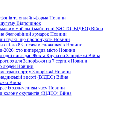
лефонів та онлайн-форма
Новини
Кушугуму
Відпочинок
йськовим мобільні майстерні (ФОТО, ВІДЕО)
Війна
 на благодійний ярмарок
Новини
ний пульт: що пропонують
Новини
ли світло 83 тисячам споживачів
Новини
и-2026: хто випередив місто
Новини
ьогодні виглядає Жовта Круча на Запоріжжі
Війна
рогноз для Запоріжжя на 7 серпня
Новини
еро людей
Новини
тиме транспорт у Запоріжжі
Новини
наднизькій висоті (ВІДЕО)
Війна
ріжжю
Війна
рес із зазначенням часу
Новини
ли колону окупантів (ВІДЕО)
Війна
?