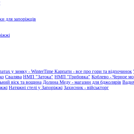
?
ки для запоріжців
ріжжі
патах у зимку - WinterTime
Карпати - все про гори та відпочинок
ко
Свалява
НМП "Затока"
НМП "Грибовка"
Коблево - Черное мо
ьний віск та вощина
Долина Меду - магазин для бджолярів
Вади
іжжі
Натяжні стелі у Запоріжжі
Захисник - військторг