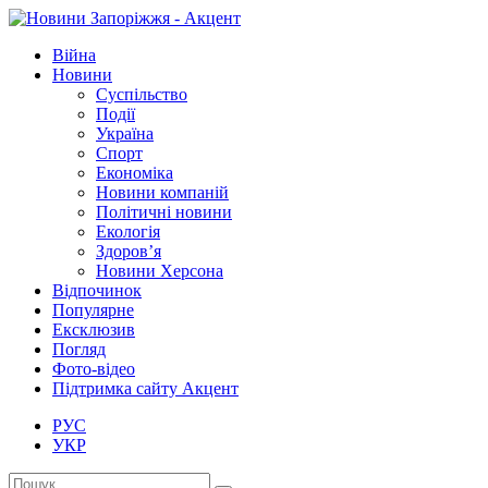
Війна
Новини
Суспільство
Події
Україна
Спорт
Економіка
Новини компаній
Політичні новини
Екологія
Здоров’я
Новини Херсона
Відпочинок
Популярне
Ексклюзив
Погляд
Фото-відео
Підтримка сайту Акцент
РУС
УКР