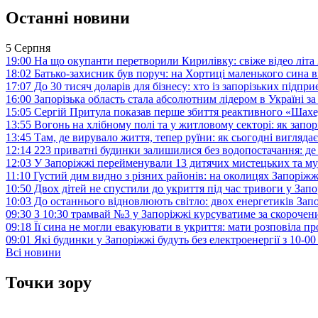
Останні новини
5 Серпня
19:00
На що окупанти перетворили Кирилівку: свіже відео літа
18:02
Батько-захисник був поруч: на Хортиці маленького сина 
17:07
До 30 тисяч доларів для бізнесу: хто із запорізьких під
16:00
Запорізька область стала абсолютним лідером в Україні з
15:05
Сергій Притула показав перше збиття реактивного «Шах
13:55
Вогонь на хлібному полі та у житловому секторі: як запо
13:45
Там, де вирувало життя, тепер руїни: як сьогодні вигля
12:14
223 приватні будинки залишилися без водопостачання: де
12:03
У Запоріжжі перейменували 13 дитячих мистецьких та м
11:10
Густий дим видно з різних районів: на околицях Запорі
10:50
Двох дітей не спустили до укриття під час тривоги у Зап
10:03
До останнього відновлюють світло: двох енергетиків За
09:30
З 10:30 трамвай №3 у Запоріжжі курсуватиме за скороч
09:18
Її сина не могли евакуювати в укриття: мати розповіла п
09:01
Які будинки у Запоріжжі будуть без електроенергії з 10-0
Всі новини
Точки зору