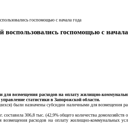
оспользовались госпомощью с начала года
й воспользовались госпомощью с начала
ми для возмещения расходов на оплату жилищно-коммунальных
е управление статистики в Запорожской области.
тившихся) были назначены субсидии наличными для возмещения 
 составила 306,8 тыс. (42,9% общего количества домохозяйств о
 возмещения расходов на оплату жилищно-коммунальных услуг