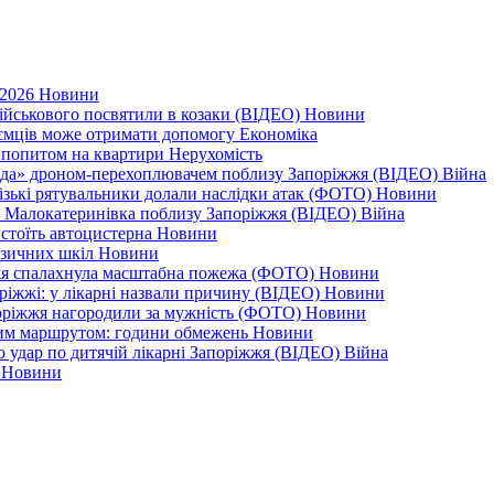
 2026
Новини
військового посвятили в козаки (ВІДЕО)
Новини
приємців може отримати допомогу
Економіка
а попитом на квартири
Нерухомість
еда» дроном-перехоплювачем поблизу Запоріжжя (ВІДЕО)
Війна
різькі рятувальники долали наслідки атак (ФОТО)
Новини
дає Малокатеринівка поблизу Запоріжжя (ВІДЕО)
Війна
 стоїть автоцистерна
Новини
узичних шкіл
Новини
жжя спалахнула масштабна пожежа (ФОТО)
Новини
оріжжі: у лікарні назвали причину (ВІДЕО)
Новини
поріжжя нагородили за мужність (ФОТО)
Новини
еним маршрутом: години обмежень
Новини
ро удар по дитячій лікарні Запоріжжя (ВІДЕО)
Війна
0
Новини