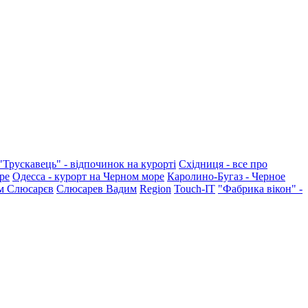
"Трускавець" - відпочинок на курорті
Східниця - все про
ре
Одесса - курорт на Черном море
Каролино-Бугаз - Черное
м Слюсарєв
Слюсарев Вадим
Region
Touch-IT
"Фабрика вікон" -