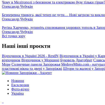
Чому в Мелітополі з бензином та електрикою буде тільки гірше
Олександр Чубукін
Безперевна тривога, якої тепер не чути… Нові загрози та викли
Олександр Чубукін
Регіна Харченко, зупиніть спилювання здорових тополь в Запо
Олександр Чубукін
Всі точки зору
Наші інші проєкти
Відпочинок в Україні 2026 - RestIN
Відпочинок в Україні у Кар
відпочинок
Відпочинок у Моршині
Буковель
Драгобрат
Славсь
Море
Солнечные панели Запорожья
MedoveMisto.com - натурал
пластикові вікна та двері у Запоріжжі
Штори та жалюзі у Запор
Новини
Ексклюзив
Фото-відео
Україна