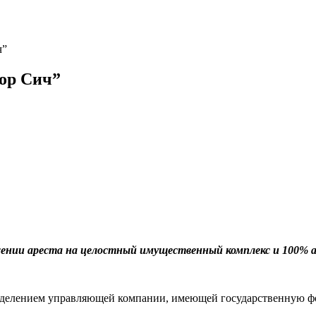
ч”
тор Сич”
жении ареста на целостный имущественный комплекс и 100% 
делением управляющей компании, имеющей государственную фо