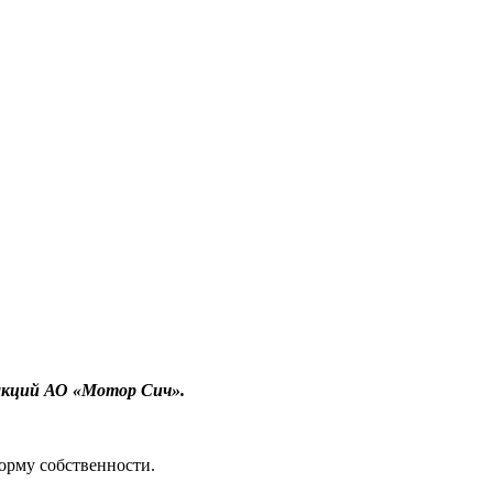
акций АО «Мотор Сич».
рму собственности.