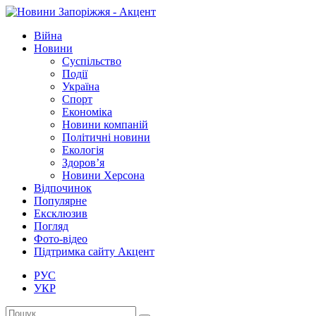
Війна
Новини
Суспільство
Події
Україна
Спорт
Економіка
Новини компаній
Політичні новини
Екологія
Здоров’я
Новини Херсона
Відпочинок
Популярне
Ексклюзив
Погляд
Фото-відео
Підтримка сайту Акцент
РУС
УКР