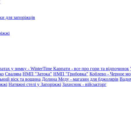
?
ки для запоріжців
ріжжі
патах у зимку - WinterTime
Карпати - все про гори та відпочинок
ко
Свалява
НМП "Затока"
НМП "Грибовка"
Коблево - Черное мо
ьний віск та вощина
Долина Меду - магазин для бджолярів
Вади
іжжі
Натяжні стелі у Запоріжжі
Захисник - військторг