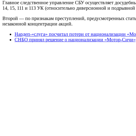
Главное следственное управление СБУ осуществляет досудебн
14, 15, 111 и 113 УК (относительно диверсионной и подрывной 
Второй — по признакам преступлений, предусмотренных стать
незаконной концентрации акций.
Нардеп-«слуга» посчитал потери от национализации «М
СНБО принял решение о национализации «Мотор-Сичи»,