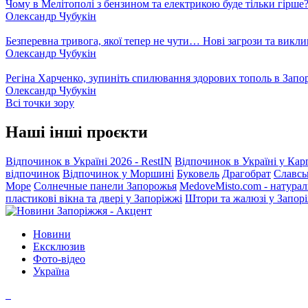
Чому в Мелітополі з бензином та електрикою буде тільки гірше
Олександр Чубукін
Безперевна тривога, якої тепер не чути… Нові загрози та викли
Олександр Чубукін
Регіна Харченко, зупиніть спилювання здорових тополь в Запо
Олександр Чубукін
Всі точки зору
Наші інші проєкти
Відпочинок в Україні 2026 - RestIN
Відпочинок в Україні у Кар
відпочинок
Відпочинок у Моршині
Буковель
Драгобрат
Славсь
Море
Солнечные панели Запорожья
MedoveMisto.com - натурал
пластикові вікна та двері у Запоріжжі
Штори та жалюзі у Запор
Новини
Ексклюзив
Фото-відео
Україна