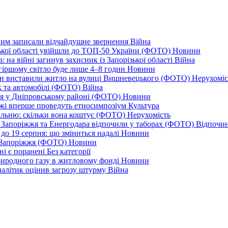
дним записали відчайдушне звернення
Війна
ізької області увійшли до ТОП-50 України (ФОТО)
Новини
 на війні загинув захисник із Запорізької області
Війна
йгіршому світло буде лише 4–8 годин
Новини
ціон виставили житло на вулиці Вишневецького (ФОТО)
Нерухоміс
к та автомобілі (ФОТО)
Війна
ся у Дніпровському районі (ФОТО)
Новини
іжжі вперше проведуть етносимпозіум
Культура
альню: скільки вона коштує (ФОТО)
Нерухомість
 із Запоріжжя та Енергодара відпочили у таборах (ФОТО)
Відпочи
до 19 серпня: що зміниться надалі
Новини
я Запоріжжя (ФОТО)
Новини
ні є поранені
Без категорії
природного газу в житловому фонді
Новини
налітик оцінив загрозу штурму
Війна