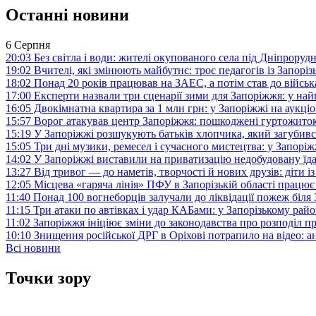
Останні новини
6 Серпня
20:03
Без світла і води: жителі окупованого села під Дніпрору
19:02
Вчителі, які змінюють майбутнє: троє педагогів із Запор
18:02
Понад 20 років працював на ЗАЕС, а потім став до війська:
17:00
Експерти назвали три сценарії зими для Запоріжжя: у на
16:05
Двокімнатна квартира за 1 млн грн: у Запоріжжі на аук
15:57
Ворог атакував центр Запоріжжя: пошкоджені гуртожито
15:19
У Запоріжжі розшукують батьків хлопчика, який загубив
15:05
Три дні музики, ремесел і сучасного мистецтва: у Запор
14:02
У Запоріжжі виставили на приватизацію недобудовану їд
13:27
Від тривог — до наметів, творчості й нових друзів: діти
12:05
Місцева «гаряча лінія» ПФУ в Запорізькій області працює 
11:40
Понад 100 вогнеборців залучали до ліквідації пожеж біл
11:15
Три атаки по автівках і удар КАБами: у Запорізькому райо
11:02
Запоріжжя ініціює зміни до законодавства про розподіл 
10:10
Знищення російської ДРГ в Оріхові потрапило на відео: а
Всі новини
Точки зору