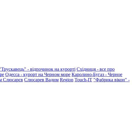
"Трускавець" - відпочинок на курорті
Східниця - все про
ре
Одесса - курорт на Черном море
Каролино-Бугаз - Черное
м Слюсарєв
Слюсарев Вадим
Region
Touch-IT
"Фабрика вікон" -