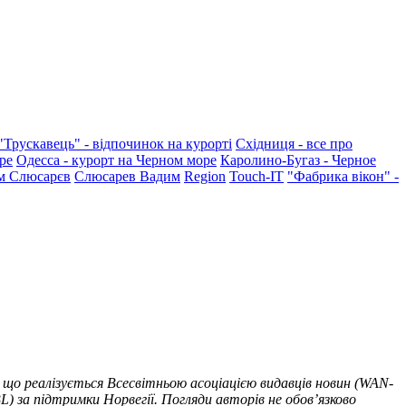
"Трускавець" - відпочинок на курорті
Східниця - все про
ре
Одесса - курорт на Черном море
Каролино-Бугаз - Черное
м Слюсарєв
Слюсарев Вадим
Region
Touch-IT
"Фабрика вікон" -
 що реалізується Всесвітньою асоціацією видавців новин (WAN-
) за підтримки Норвегії. Погляди авторів не обов’язково