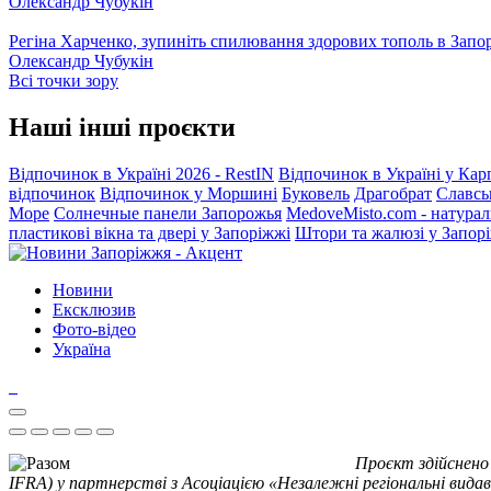
Олександр Чубукін
Регіна Харченко, зупиніть спилювання здорових тополь в Запо
Олександр Чубукін
Всі точки зору
Наші інші проєкти
Відпочинок в Україні 2026 - RestIN
Відпочинок в Україні у Кар
відпочинок
Відпочинок у Моршині
Буковель
Драгобрат
Славсь
Море
Солнечные панели Запорожья
MedoveMisto.com - натурал
пластикові вікна та двері у Запоріжжі
Штори та жалюзі у Запор
Новини
Ексклюзив
Фото-відео
Україна
Проєкт здійснено
IFRA) у партнерстві з Асоціацією «Незалежні регіональні видав