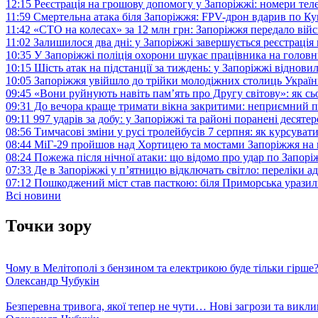
12:15
Реєстрація на грошову допомогу у Запоріжжі: номери те
11:59
Смертельна атака біля Запоріжжя: FPV-дрон вдарив по 
11:42
«СТО на колесах» за 12 млн грн: Запоріжжя передало ві
11:02
Залишилося два дні: у Запоріжжі завершується реєстрація
10:35
У Запоріжжі поліція охорони шукає працівника на голов
10:15
Шість атак на підстанції за тиждень: у Запоріжжі віднови
10:05
Запоріжжя увійшло до трійки молодіжних столиць Україн
09:45
«Вони руйнують навіть пам’ять про Другу світову»: як с
09:31
До вечора краще тримати вікна закритими: неприємний п
09:11
997 ударів за добу: у Запоріжжі та районі поранені десят
08:56
Тимчасові зміни у русі тролейбусів 7 серпня: як курсува
08:44
МіГ-29 пройшов над Хортицею та мостами Запоріжжя на 
08:24
Пожежа після нічної атаки: що відомо про удар по Запо
07:33
Де в Запоріжжі у п’ятницю відключать світло: переліки ад
07:12
Пошкоджений міст став пасткою: біля Приморська урази
Всі новини
Точки зору
Чому в Мелітополі з бензином та електрикою буде тільки гірше
Олександр Чубукін
Безперевна тривога, якої тепер не чути… Нові загрози та викли