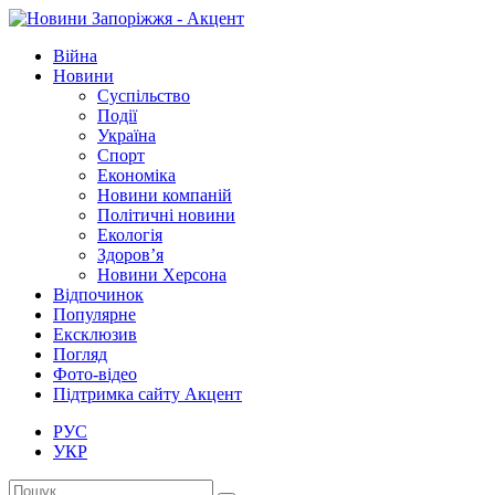
Війна
Новини
Суспільство
Події
Україна
Спорт
Економіка
Новини компаній
Політичні новини
Екологія
Здоров’я
Новини Херсона
Відпочинок
Популярне
Ексклюзив
Погляд
Фото-відео
Підтримка сайту Акцент
РУС
УКР