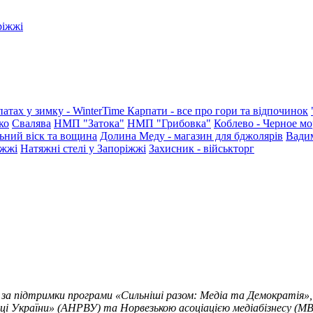
ріжжі
патах у зимку - WinterTime
Карпати - все про гори та відпочинок
ко
Свалява
НМП "Затока"
НМП "Грибовка"
Коблево - Черное мо
ьний віск та вощина
Долина Меду - магазин для бджолярів
Вади
іжжі
Натяжні стелі у Запоріжжі
Захисник - військторг
 за підтримки програми «Сильніші разом: Медіа та Демократія»,
ці України» (АНРВУ) та Норвезькою асоціацією медіабізнесу (MBL