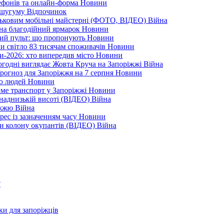
лефонів та онлайн-форма
Новини
Кушугуму
Відпочинок
йськовим мобільні майстерні (ФОТО, ВІДЕО)
Війна
 на благодійний ярмарок
Новини
ний пульт: що пропонують
Новини
ли світло 83 тисячам споживачів
Новини
и-2026: хто випередив місто
Новини
ьогодні виглядає Жовта Круча на Запоріжжі
Війна
рогноз для Запоріжжя на 7 серпня
Новини
еро людей
Новини
тиме транспорт у Запоріжжі
Новини
наднизькій висоті (ВІДЕО)
Війна
ріжжю
Війна
рес із зазначенням часу
Новини
ли колону окупантів (ВІДЕО)
Війна
?
ки для запоріжців