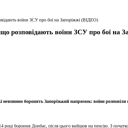
овідають воїни ЗСУ про бої на Запоріжжі (ВІДЕО)
: що розповідають воїни ЗСУ про бої на 
 невпинно боронять Запорізький напрямок: воїни розповіли про 
014 році боронив Донбас, після цього вийшов на пенсію. З поча