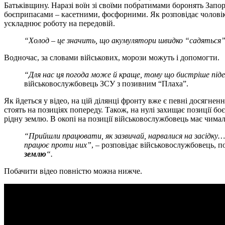
Батьківщину. Наразі воїн зі своїми побратимами боронять Запо
боєприпасами – касетними, фосфорними. Як розповідає чоловік, 
ускладнює роботу на передовій.
“Холод – це значить, що акумулятори швидко “садяться”,
Водночас, за словами військових, морози можуть і допомогти.
“Для нас ця погода може й краще, тому що бистріше піде
військовослужбовець ЗСУ з позивним “Плаха”.
Як йдеться у відео, на цій ділянці фронту вже є певні досягнен
стоять на позиціях попереду. Також, на нулі захищає позиції б
рідну землю. В окопі на позиції військовослужбовець має чимало 
“Прийшли працювати, як зазвичай, нарвалися на засідку… Б
працює проти них”
, – розповідає військовослужбовець, 
землю
“.
Побачити відео повністю можна нижче.