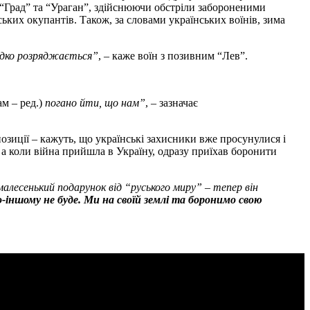
 “Град” та “Ураган”, здійснюючи обстріли забороненими
ьких окупантів. Також, за словами українських воїнів, зима
видко розряджається”
, – каже воїн з позивним “Лев”.
м – ред.)
погано йти, що нам”
, – зазначає
позиції – кажуть, що українські захисники вже просунулися і
 а коли війна прийшла в Україну, одразу приїхав боронити
малесенький подарунок від “руського миру” – тепер він
о-іншому не буде. Ми на своїй землі та боронимо свою