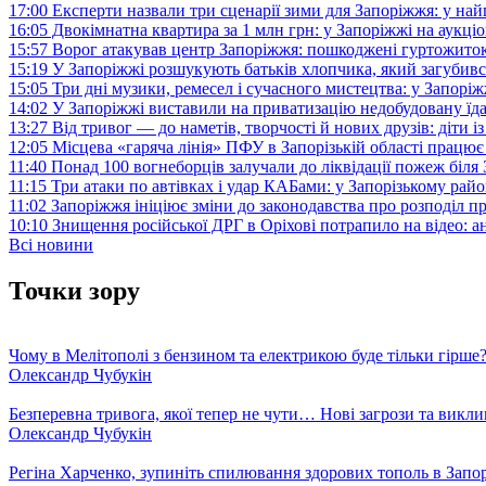
17:00
Експерти назвали три сценарії зими для Запоріжжя: у на
16:05
Двокімнатна квартира за 1 млн грн: у Запоріжжі на аук
15:57
Ворог атакував центр Запоріжжя: пошкоджені гуртожито
15:19
У Запоріжжі розшукують батьків хлопчика, який загубив
15:05
Три дні музики, ремесел і сучасного мистецтва: у Запор
14:02
У Запоріжжі виставили на приватизацію недобудовану їд
13:27
Від тривог — до наметів, творчості й нових друзів: діти
12:05
Місцева «гаряча лінія» ПФУ в Запорізькій області працює 
11:40
Понад 100 вогнеборців залучали до ліквідації пожеж біл
11:15
Три атаки по автівках і удар КАБами: у Запорізькому райо
11:02
Запоріжжя ініціює зміни до законодавства про розподіл 
10:10
Знищення російської ДРГ в Оріхові потрапило на відео: а
Всі новини
Точки зору
Чому в Мелітополі з бензином та електрикою буде тільки гірше
Олександр Чубукін
Безперевна тривога, якої тепер не чути… Нові загрози та викли
Олександр Чубукін
Регіна Харченко, зупиніть спилювання здорових тополь в Запо