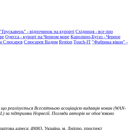
"Трускавець" - відпочинок на курорті
Східниця - все про
ре
Одесса - курорт на Черном море
Каролино-Бугаз - Черное
м Слюсарєв
Слюсарев Вадим
Region
Touch-IT
"Фабрика вікон" -
 що реалізується Всесвітньою асоціацією видавців новин (WAN-
) за підтримки Норвегії. Погляди авторів не обов’язково
оштова адреса: 49083, Україна, м. Дніпро, проспект