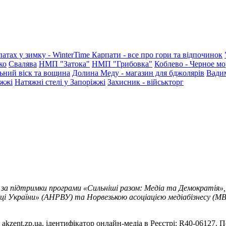
патах у зимку - WinterTime
Карпати - все про гори та відпочинок
ко
Свалява
НМП "Затока"
НМП "Грибовка"
Коблево - Черное мо
ьний віск та вощина
Долина Меду - магазин для бджолярів
Вади
іжжі
Натяжні стелі у Запоріжжі
Захисник - військторг
 за підтримки програми «Сильніші разом: Медіа та Демократія»,
ці України» (АНРВУ) та Норвезькою асоціацією медіабізнесу (MBL
akzent.zp.ua, ідентифікатор онлайн-медіа в Реєстрі: R40-06127. П