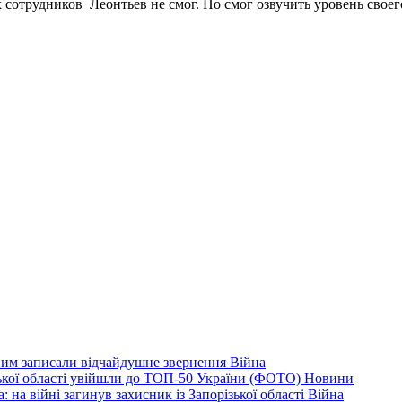
 сотрудников Леонтьев не смог. Но смог озвучить уровень своего
дним записали відчайдушне звернення
Війна
ізької області увійшли до ТОП-50 України (ФОТО)
Новини
 на війні загинув захисник із Запорізької області
Війна