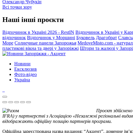
Олександр Чубукін
Всі точки зору
Наші інші проєкти
Відпочинок в Україні 2026 - RestIN
Відпочинок в Україні у Кар
відпочинок
Відпочинок у Моршині
Буковель
Драгобрат
Славсь
Море
Солнечные панели Запорожья
MedoveMisto.com - натурал
пластикові вікна та двері у Запоріжжі
Штори та жалюзі у Запор
Новини
Ексклюзив
Фото-відео
Україна
Проєкт здійснено
IFRA) у партнерстві з Асоціацією «Незалежні регіональні видав
відображають офіційну позицію партнерів програми.
Офіційна зареєстрована назва видання: “Акцент”, доменне ім’я: 