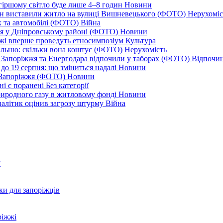
йгіршому світло буде лише 4–8 годин
Новини
ціон виставили житло на вулиці Вишневецького (ФОТО)
Нерухоміс
к та автомобілі (ФОТО)
Війна
ся у Дніпровському районі (ФОТО)
Новини
іжжі вперше проведуть етносимпозіум
Культура
альню: скільки вона коштує (ФОТО)
Нерухомість
 із Запоріжжя та Енергодара відпочили у таборах (ФОТО)
Відпочи
до 19 серпня: що зміниться надалі
Новини
я Запоріжжя (ФОТО)
Новини
ні є поранені
Без категорії
природного газу в житловому фонді
Новини
налітик оцінив загрозу штурму
Війна
?
ки для запоріжців
ріжжі