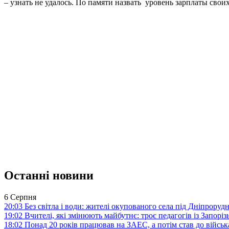
– узнать не удалось. По памяти назвать уровень зарплаты своих
Останні новини
6 Серпня
20:03
Без світла і води: жителі окупованого села під Дніпрору
19:02
Вчителі, які змінюють майбутнє: троє педагогів із Запор
18:02
Понад 20 років працював на ЗАЕС, а потім став до війська: