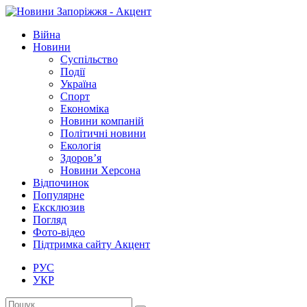
Війна
Новини
Суспільство
Події
Україна
Спорт
Економіка
Новини компаній
Політичні новини
Екологія
Здоров’я
Новини Херсона
Відпочинок
Популярне
Ексклюзив
Погляд
Фото-відео
Підтримка сайту Акцент
РУС
УКР