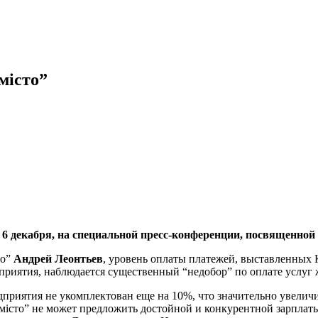
місто”
 6 декабря, на специальной пресс-конференции, посвященно
то”
Андрей Леонтьев
, уровень оплаты платежей, выставленных К
дприятия, наблюдается существенный “недобор” по оплате услуг
дприятия не укомплектован еще на 10%, что значительно увелич
місто” не может предложить достойной и конкурентной зарплаты