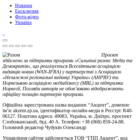
Новини
Ексклюзив
Фото-відео
Україна
Проєкт
здійснено за підтримки програми «Сильніші разом: Медіа та
Демократія», що реалізується Всесвітньою асоціацією
видавців новин (WAN-IFRA) у партнерстві з Асоціацією
«Незалежні регіональні видавці України» (АНРВУ) та
Норвезькою асоціацією медіабізнесу (MBL) за підтримки
Норвегії. Погляди авторів не обов’язково відображають
офіційну позицію партнерів програми.
Офіційна зареєстрована назва видання: “Акцент”, доменне
ім’я: akzent.zp.ua, ідентифікатор онлайн-медіа в Реєстрі: R40-
06127. Поштова адреса: 49083, Україна, м. Дніпро, проспект
Слобожанський, буд. 40 А. Телефон: +38 (068) 859-24-88.
Головний редактор Чубукін Олександр
Управління сайтом здійснюється ТОВ “ГПП Акцент”, код