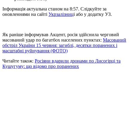
Інформація актуальна станом на 8:57. Слідкуйте за
оновленнями на сайті
Укрзалізниц
і або у додатку УЗ.
Як раніше інформував Акцент, росія здійснила черговий
масований удар по багатбох населених пунктах:
Масований
обстріл України 15 червня: загиблі, десятки поранених і
масштабні руйнування (ФОТО)
Читайте також:
Росіяни вдарили дронами по Лисогірці та
Кушугуму: що відомо про поранених