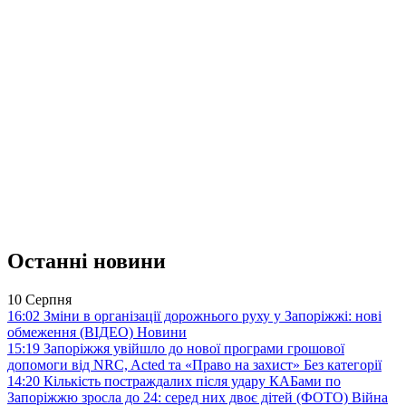
Останні новини
10 Серпня
16:02
Зміни в організації дорожнього руху у Запоріжжі: нові
обмеження (ВІДЕО)
Новини
15:19
Запоріжжя увійшло до нової програми грошової
допомоги від NRC, Acted та «Право на захист»
Без категорії
14:20
Кількість постраждалих після удару КАБами по
Запоріжжю зросла до 24: серед них двоє дітей (ФОТО)
Війна