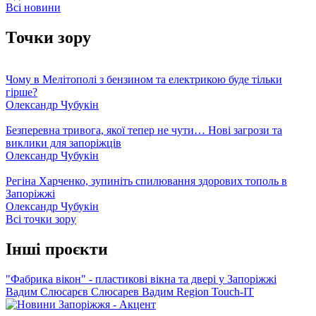
Всі новини
Точки зору
Чому в Мелітополі з бензином та електрикою буде тільки
гірше?
Олександр Чубукін
Безперевна тривога, якої тепер не чути… Нові загрози та
виклики для запоріжців
Олександр Чубукін
Регіна Харченко, зупиніть спилювання здорових тополь в
Запоріжжі
Олександр Чубукін
Всі точки зору
Інші проєкти
"Фабрика вікон" - пластикові вікна та двері у Запоріжжі
Вадим Слюсарєв
Слюсарев Вадим
Region
Touch-IT