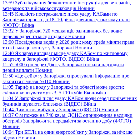
13:59
Зуболікування безкоштовно: інструкція для ветеранів,
ветеранок та військовослужбовців
Новини
13:45
Кількість постраждалих після удару КАБами по
Запоріжжю зросла до 18: 10-річна дівчинка у тяжкому стані
(ФОТО)
Війна
13:32
У Запоріжжі 720 мешканців залишилися без води:
перелік адрес та місця підвозу
Новини
13:00
Посвідчення водія у 2026 році: кому треба міняти права
та скільки це коштує у Запоріжжі
Новини
12:40
Як зараз виглядає місце удару КАБом по житловому
кварталу в Запоріжжі (ФОТО, ВІДЕО)
Війна
11:55
5000 грн через Дію: у Запоріжжі почали надходити
перші виплати
Новини
11:50
«Це фейк»: у Запоріжжі спростували інформацію про
закриття гімназії №110
Новини
11:05
Тариф на воду у Запоріжжі та області може зрости:
скільки коштуватимуть 3, 5 і 10 кубів
Економіка
11:04
У Запоріжжі після удару КАБом люди серед понівечених
будинків шукають близьких (ВІДЕО)
Війна
10:44
Дим після вибухів у Запоріжжі (ФОТО)
Новини
10:37
Сім пожеж на 740 кв. м: ДСНС оприлюднила наслідки
обстрілів Запоріжжя та передмістя за останню добу (ФОТО)
Новини
10:04
Три БПЛа на один енергооб’єкт у Запоріжжі за ніч: що
відомо
Новини