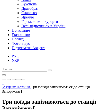
Буковель
Драгобрат
Славсько
Яремче
Гірськолижні курорти
Весь відпочинок в Україні
Популярне
Ексклюзив
Погляд
Фото-відео
Підтримати Акцент
РУС
УКР
Акцент
Новини
Три поїзди запізнюються до станції
Запоріжжя-I
Три поїзди запізнюються до станції
Запоріжжя-I