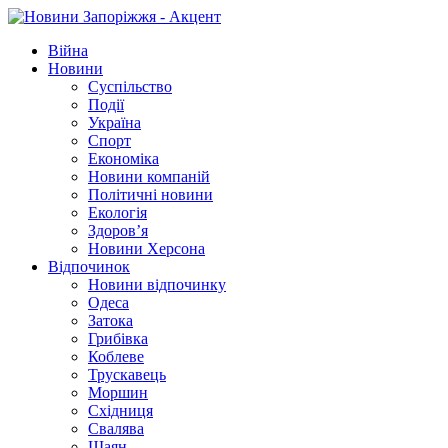
Війна
Новини
Суспільство
Події
Україна
Спорт
Економіка
Новини компаній
Політичні новини
Екологія
Здоров’я
Новини Херсона
Відпочинок
Новини відпочинку
Одеса
Затока
Грибівка
Коблеве
Трускавець
Моршин
Східниця
Свалява
Шаян