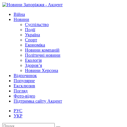
Війна
Новини
Суспільство
Події
Україна
Спорт
Економіка
Новини компаній
Політичні новини
Екологія
Здоров’я
Новини Херсона
Відпочинок
Популярне
Ексклюзив
Погляд
Фото-відео
Підтримка сайту Акцент
РУС
УКР