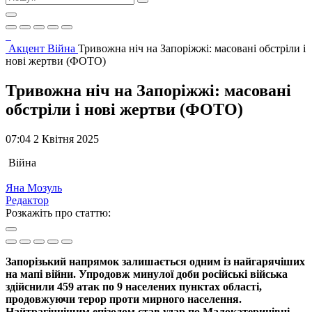
Акцент
Війна
Тривожна ніч на Запоріжжі: масовані обстріли і
нові жертви (ФОТО)
Тривожна ніч на Запоріжжі: масовані
обстріли і нові жертви (ФОТО)
07:04 2 Квітня 2025
Війна
Яна Мозуль
Редактор
Розкажіть про статтю:
Запорізький напрямок залишається одним із найгарячіших
на мапі війни. Упродовж минулої доби російські війська
здійснили 459 атак по 9 населених пунктах області,
продовжуючи терор проти мирного населення.
Найтрагічнішим епізодом став удар по Малокатеринівці,