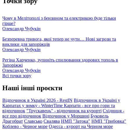
Точки зору
Чому в Мелітополі з бензином та електрикою буде тільки
гірше?
Олександр Чубукін
Безперевна тривога, якої тепер не чути… Нові загрози та
виклики для запоріжців
Олександр Чубукін
Регіна Харченко, зупиніть спилювання здорових тополь в
Запоріжжі
Олександр Чубукін
Всі точки зору
Наші інші проєкти
Відпочинок в Україні 2026 - RestIN
Відпочинок в Україні у
Карпатах у зимку - WinterTime
Карпати - все про гори та
відпочинок
"Трускавець" - відпочинок на курорті
Східниця -
все про відпочинок
Відпочинок у Моршині
Буковель
Драгобрат
Славсько
Свалява
НМП "Затока"
НМП "Грибовка"
Коблево - Черное море
Одесса - курорт на Черном море