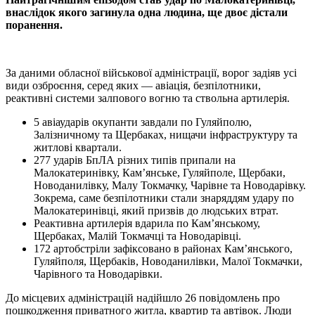
внаслідок якого загинула одна людина, ще двоє дістали
поранення.
За даними обласної військової адміністрації, ворог задіяв усі
види озброєння, серед яких — авіація, безпілотники,
реактивні системи залпового вогню та ствольна артилерія.
5 авіаударів окупанти завдали по Гуляйполю,
Залізничному та Щербаках, нищачи інфраструктуру та
житлові квартали.
277 ударів БпЛА різних типів припали на
Малокатеринівку, Кам’янське, Гуляйполе, Щербаки,
Новоданилівку, Малу Токмачку, Чарівне та Новодарівку.
Зокрема, саме безпілотники стали знаряддям удару по
Малокатеринівці, який призвів до людських втрат.
Реактивна артилерія вдарила по Кам’янському,
Щербаках, Малій Токмачці та Новодарівці.
172 артобстріли зафіксовано в районах Кам’янського,
Гуляйполя, Щербаків, Новоданилівки, Малої Токмачки,
Чарівного та Новодарівки.
До місцевих адміністрацій надійшло 26 повідомлень про
пошкодження приватного житла, квартир та автівок. Люди