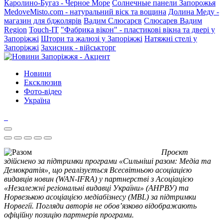
Каролино-Бугаз - Черное Море
Солнечные панели Запорожья
MedoveMisto.com - натуральний віск та вощина
Долина Меду -
магазин для бджолярів
Вадим Слюсарєв
Слюсарев Вадим
Region
Touch-IT
"Фабрика вікон" - пластикові вікна та двері у
Запоріжжі
Штори та жалюзі у Запоріжжі
Натяжні стелі у
Запоріжжі
Захисник - військторг
Новини
Ексклюзив
Фото-відео
Україна
Проєкт
здійснено за підтримки програми «Сильніші разом: Медіа та
Демократія», що реалізується Всесвітньою асоціацією
видавців новин (WAN-IFRA) у партнерстві з Асоціацією
«Незалежні регіональні видавці України» (АНРВУ) та
Норвезькою асоціацією медіабізнесу (MBL) за підтримки
Норвегії. Погляди авторів не обов’язково відображають
офіційну позицію партнерів програми.