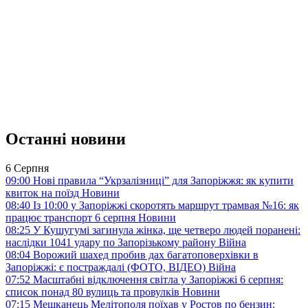
Останні новини
6 Серпня
09:00
Нові правила “Укрзалізниці” для Запоріжжя: як купити
квиток на поїзд
Новини
08:40
Із 10:00 у Запоріжжі скоротять маршрут трамвая №16: як
працює транспорт 6 серпня
Новини
08:25
У Кушугумі загинула жінка, ще четверо людей поранені:
наслідки 1041 удару по Запорізькому району
Війна
08:04
Ворожий шахед пробив дах багатоповерхівки в
Запоріжжі: є постраждалі (ФОТО, ВІДЕО)
Війна
07:52
Масштабні відключення світла у Запоріжжі 6 серпня:
список понад 80 вулиць та провулків
Новини
07:15
Мешканець Мелітополя поїхав у Ростов по бензин: