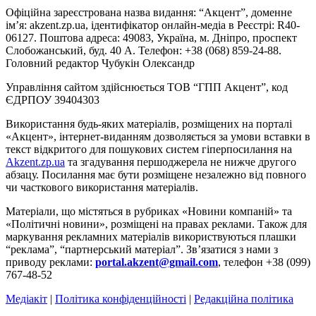
Офіційна зареєстрована назва видання: “Акцент”, доменне
ім’я: akzent.zp.ua, ідентифікатор онлайн-медіа в Реєстрі: R40-
06127. Поштова адреса: 49083, Україна, м. Дніпро, проспект
Слобожанський, буд. 40 А. Телефон: +38 (068) 859-24-88.
Головний редактор Чубукін Олександр
Управління сайтом здійснюється ТОВ “ГПП Акцент”, код
ЄДРПОУ 39404303
Використання будь-яких матеріалів, розміщених на порталі
«Акцент», інтернет-виданням дозволяється за умови вставки в
текст відкритого для пошукових систем гіперпосилання на
Akzent.zp.ua
та згадування першоджерела не нижче другого
абзацу. Посилання має бути розміщене незалежно від повного
чи часткового використання матеріалів.
Матеріали, що містяться в рубриках «Новини компаній» та
«Політичні новини», розміщені на правах реклами. Також для
маркування рекламних матеріалів використвуються плашки
“реклама”, “партнерський матеріал”. Зв’язатися з нами з
приводу реклами:
portal.akzent@gmail.com
, телефон +38 (099)
767-48-52
Медіакіт
|
Політика конфіденційності
|
Редакційна політика