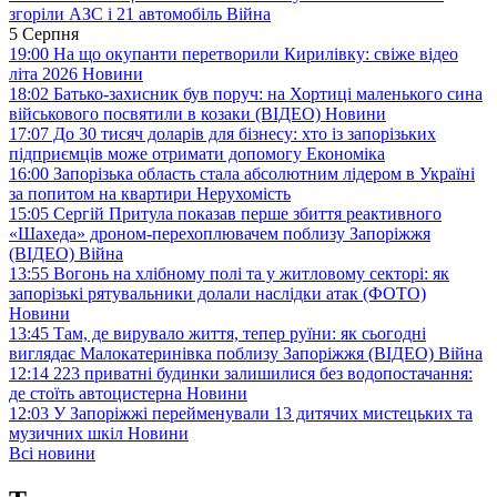
згоріли АЗС і 21 автомобіль
Війна
5 Серпня
19:00
На що окупанти перетворили Кирилівку: свіже відео
літа 2026
Новини
18:02
Батько-захисник був поруч: на Хортиці маленького сина
військового посвятили в козаки (ВІДЕО)
Новини
17:07
До 30 тисяч доларів для бізнесу: хто із запорізьких
підприємців може отримати допомогу
Економіка
16:00
Запорізька область стала абсолютним лідером в Україні
за попитом на квартири
Нерухомість
15:05
Сергій Притула показав перше збиття реактивного
«Шахеда» дроном-перехоплювачем поблизу Запоріжжя
(ВІДЕО)
Війна
13:55
Вогонь на хлібному полі та у житловому секторі: як
запорізькі рятувальники долали наслідки атак (ФОТО)
Новини
13:45
Там, де вирувало життя, тепер руїни: як сьогодні
виглядає Малокатеринівка поблизу Запоріжжя (ВІДЕО)
Війна
12:14
223 приватні будинки залишилися без водопостачання:
де стоїть автоцистерна
Новини
12:03
У Запоріжжі перейменували 13 дитячих мистецьких та
музичних шкіл
Новини
Всі новини