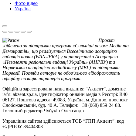
Фото-відео
Україна
Проєкт
здійснено за підтримки програми «Сильніші разом: Медіа та
Демократія», що реалізується Всесвітньою асоціацією
видавців новин (WAN-IFRA) у партнерстві з Асоціацією
«Незалежні регіональні видавці України» (АНРВУ) та
Норвезькою асоціацією медіабізнесу (MBL) за підтримки
Норвегії. Погляди авторів не обов’язково відображають
офіційну позицію партнерів програми.
Офіційна зареєстрована назва видання: “Акцент”, доменне
ім’я: akzent.zp.ua, ідентифікатор онлайн-медіа в Реєстрі: R40-
06127. Поштова адреса: 49083, Україна, м. Дніпро, проспект
Слобожанський, буд. 40 А. Телефон: +38 (068) 859-24-88.
Головний редактор Чубукін Олександр
Управління сайтом здійснюється ТОВ “ГПП Акцент”, код
ЄДРПОУ 39404303