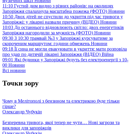
музичних шкіл
Новини
11:10
Густий дим видно з різних районів: на околицях
Запоріжжя спалахнула масштабна пожежа (ФОТО)
Новини
10:50
Двох дітей не спустили до укриття під час тривоги у
Запоріжжі: у лікарні назвали причину (ВІДЕО)
Новини
10:03
До останнього відновлюють світло: двох енергетиків
Запоріжжя нагородили за мужність (ФОТО)
Новини
09:30
З 10:30 трамвай №3 у Запоріжжі курсуватиме за
скороченим маршрутом: години обмежень
Новини
09:18
Її сина не могли евакуювати в укриття: мати розповіла
про удар по дитячій лікарні Запоріжжя (ВІДЕО)
Війна
09:01
Які будинки у Запоріжжі будуть без електроенергії з 10-
00
Новини
Всі новини
Точки зору
Чому в Мелітополі з бензином та електрикою буде тільки
гірше?
Олександр Чубукін
Безперевна тривога, якої тепер не чути… Нові загрози та
виклики для запоріжців
Олександр Чубукін