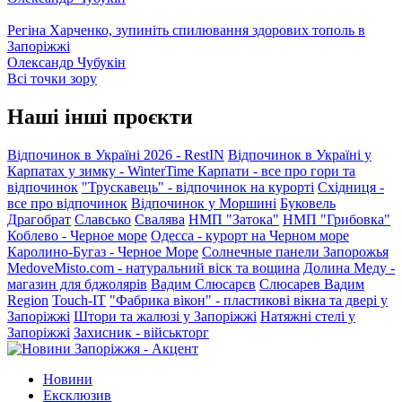
Регіна Харченко, зупиніть спилювання здорових тополь в
Запоріжжі
Олександр Чубукін
Всі точки зору
Наші інші проєкти
Відпочинок в Україні 2026 - RestIN
Відпочинок в Україні у
Карпатах у зимку - WinterTime
Карпати - все про гори та
відпочинок
"Трускавець" - відпочинок на курорті
Східниця -
все про відпочинок
Відпочинок у Моршині
Буковель
Драгобрат
Славсько
Свалява
НМП "Затока"
НМП "Грибовка"
Коблево - Черное море
Одесса - курорт на Черном море
Каролино-Бугаз - Черное Море
Солнечные панели Запорожья
MedoveMisto.com - натуральний віск та вощина
Долина Меду -
магазин для бджолярів
Вадим Слюсарєв
Слюсарев Вадим
Region
Touch-IT
"Фабрика вікон" - пластикові вікна та двері у
Запоріжжі
Штори та жалюзі у Запоріжжі
Натяжні стелі у
Запоріжжі
Захисник - військторг
Новини
Ексклюзив