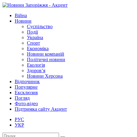
Війна
Новини
Суспільство
Події
Україна
Спорт
Економіка
Новини компаній
Політичні новини
Екологія
Здоров’я
Новини Херсона
Відпочинок
Популярне
Ексклюзив
Погляд
Фото-відео
Підтримка сайту Акцент
РУС
УКР