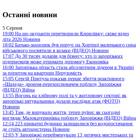
Останні новини
5 Серпня
19:00
На що окупанти перетворили Кирилівку: свіже відео
літа 2026
Новини
18:02
Батько-захисник був поруч: на Хортиці маленького сина
військового посвятили в козаки (ВІДЕО)
Новини
17:07
До 30 тисяч доларів для бізнесу: хто із запорізьких
підприємців може отримати допомогу
Економіка
16:00
Запорізька область стала абсолютним лідером в Україні
за попитом на квартири
Нерухомість
15:05
Сергій Притула показав перше збиття реактивного
«Шахеда» дроном-перехоплювачем поблизу Запоріжжя
(ВІДЕО)
Війна
13:55
Вогонь на хлібному полі та у житловому секторі: як
запорізькі рятувальники долали наслідки атак (ФОТО)
Новини
13:45
Там, де вирувало життя, тепер руїни: як сьогодні
виглядає Малокатеринівка поблизу Запоріжжя (ВІДЕО)
Війна
12:14
223 приватні будинки залишилися без водопостачання:
де стоїть автоцистерна
Новини
12:03
У Запоріжжі перейменували 13 дитячих мистецьких та