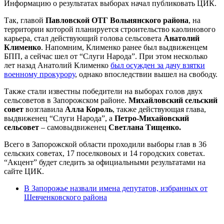
Информацию о результатах выборах начал публиковать ЦИК.
Так, главой
Павловской ОТГ Вольнянского района
, на
территории которой планируется строительство каолинового
карьера, стал действующий голова сельсовета
Анатолий
Клименко
. Напомним, Клименко ранее был выдвиженцем
БПП, а сейчас шел от “Слуги Народа”. При этом несколько
лет назад Анатолий Клименко
был осужден за дачу взятки
военному прокурору
, однако впоследствии вышел на свободу.
Также стали известны победители на выборах голов двух
сельсоветов в Запорожском районе.
Михайловский сельский
совет
возглавила
Алла Король
, также действующая глава,
выдвиженец “Слуги Народа”, а
Петро-Михайовский
сельсовет
– самовыдвиженец
Светлана Тищенко.
Всего в Запорожской области проходили выборы глав в 36
сельских советах, 17 поселковоых и 14 городских советах.
“Акцент” будет следить за официальными результатами на
сайте ЦИК.
В Запорожье назвали имена депутатов, избранных от
Шевченковского района