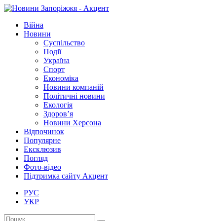
Війна
Новини
Суспільство
Події
Україна
Спорт
Економіка
Новини компаній
Політичні новини
Екологія
Здоров’я
Новини Херсона
Відпочинок
Популярне
Ексклюзив
Погляд
Фото-відео
Підтримка сайту Акцент
РУС
УКР