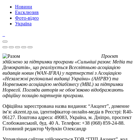
Новини
Ексклюзив
Фото-відео
Україна
Проєкт
здійснено за підтримки програми «Сильніші разом: Медіа та
Демократія», що реалізується Всесвітньою асоціацією
видавців новин (WAN-IFRA) у партнерстві з Асоціацією
«Незалежні регіональні видавці України» (АНРВУ) та
Норвезькою асоціацією медіабізнесу (MBL) за підтримки
Норвегії. Погляди авторів не обов’язково відображають
офіційну позицію партнерів програми.
Офіційна зареєстрована назва видання: “Акцент”, доменне
ім’я: akzent.zp.ua, ідентифікатор онлайн-медіа в Реєстрі: R40-
06127. Поштова адреса: 49083, Україна, м. Дніпро, проспект
Слобожанський, буд. 40 А. Телефон: +38 (068) 859-24-88.
Головний редактор Чубукін Олександр
Управління сайтом здійснюється ТОВ “ГПП Акцент”, код