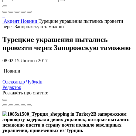
Акцент
Новини
Турецкие украшения пытались провезти
через Запорожскую таможню
Турецкие украшения пытались
провезти через Запорожскую таможню
08:02 15 Лютого 2017
Новини
Олександр Чубукін
Редактор
Розкажіть про статтю:
В запорожском
аэропорту задержали двоих украинок, которые пытались
незаконно ввезти в страну почти полкило ювелирных
украшений, привезенных из Турции.