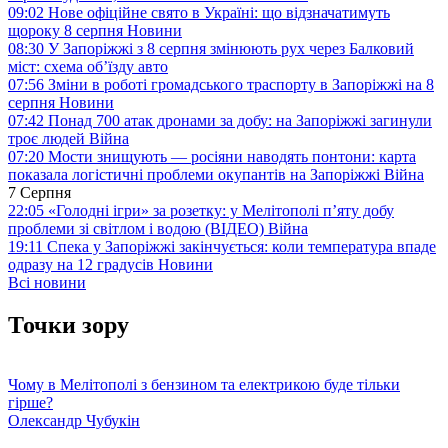
09:02
Нове офіційне свято в Україні: що відзначатимуть
щороку 8 серпня
Новини
08:30
У Запоріжжі з 8 серпня змінюють рух через Балковий
міст: схема об’їзду
авто
07:56
Зміни в роботі громадського траспорту в Запоріжжі на 8
серпня
Новини
07:42
Понад 700 атак дронами за добу: на Запоріжжі загинули
троє людей
Війна
07:20
Мости знищують — росіяни наводять понтони: карта
показала логістичні проблеми окупантів на Запоріжжі
Війна
7 Серпня
22:05
«Голодні ігри» за розетку: у Мелітополі п’яту добу
проблеми зі світлом і водою (ВІДЕО)
Війна
19:11
Спека у Запоріжжі закінчується: коли температура впаде
одразу на 12 градусів
Новини
Всі новини
Точки зору
Чому в Мелітополі з бензином та електрикою буде тільки
гірше?
Олександр Чубукін