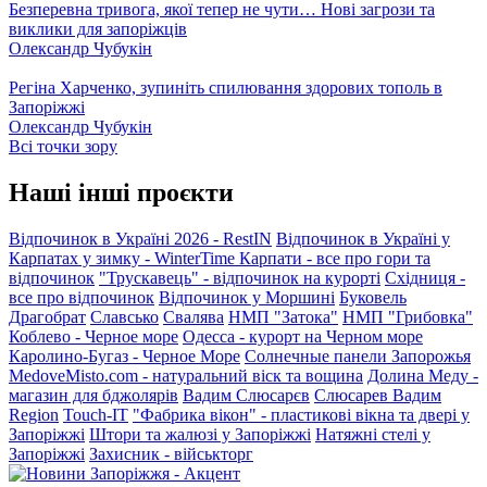
Безперевна тривога, якої тепер не чути… Нові загрози та
виклики для запоріжців
Олександр Чубукін
Регіна Харченко, зупиніть спилювання здорових тополь в
Запоріжжі
Олександр Чубукін
Всі точки зору
Наші інші проєкти
Відпочинок в Україні 2026 - RestIN
Відпочинок в Україні у
Карпатах у зимку - WinterTime
Карпати - все про гори та
відпочинок
"Трускавець" - відпочинок на курорті
Східниця -
все про відпочинок
Відпочинок у Моршині
Буковель
Драгобрат
Славсько
Свалява
НМП "Затока"
НМП "Грибовка"
Коблево - Черное море
Одесса - курорт на Черном море
Каролино-Бугаз - Черное Море
Солнечные панели Запорожья
MedoveMisto.com - натуральний віск та вощина
Долина Меду -
магазин для бджолярів
Вадим Слюсарєв
Слюсарев Вадим
Region
Touch-IT
"Фабрика вікон" - пластикові вікна та двері у
Запоріжжі
Штори та жалюзі у Запоріжжі
Натяжні стелі у
Запоріжжі
Захисник - військторг