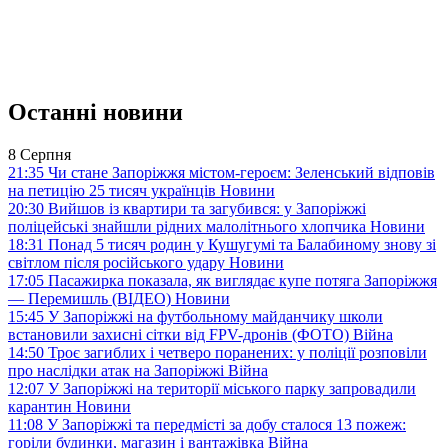
Останні новини
8 Серпня
21:35
Чи стане Запоріжжя містом-героєм: Зеленський відповів
на петицію 25 тисяч українців
Новини
20:30
Вийшов із квартири та загубився: у Запоріжжі
поліцейські знайшли рідних малолітнього хлопчика
Новини
18:31
Понад 5 тисяч родин у Кушугумі та Балабиному знову зі
світлом після російського удару
Новини
17:05
Пасажирка показала, як виглядає купе потяга Запоріжжя
— Перемишль (ВІДЕО)
Новини
15:45
У Запоріжжі на футбольному майданчику школи
встановили захисні сітки від FPV-дронів (ФОТО)
Війна
14:50
Троє загиблих і четверо поранених: у поліції розповіли
про наслідки атак на Запоріжжі
Війна
12:07
У Запоріжжі на території міського парку запровадили
карантин
Новини
11:08
У Запоріжжі та передмісті за добу сталося 13 пожеж:
горіли будинки, магазин і вантажівка
Війна