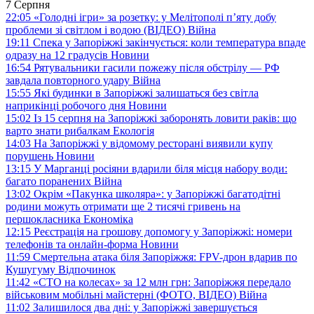
7 Серпня
22:05
«Голодні ігри» за розетку: у Мелітополі п’яту добу
проблеми зі світлом і водою (ВІДЕО)
Війна
19:11
Спека у Запоріжжі закінчується: коли температура впаде
одразу на 12 градусів
Новини
16:54
Рятувальники гасили пожежу після обстрілу — РФ
завдала повторного удару
Війна
15:55
Які будинки в Запоріжжі залишаться без світла
наприкінці робочого дня
Новини
15:02
Із 15 серпня на Запоріжжі заборонять ловити раків: що
варто знати рибалкам
Екологія
14:03
На Запоріжжі у відомому ресторані виявили купу
порушень
Новини
13:15
У Марганці росіяни вдарили біля місця набору води:
багато поранених
Війна
13:02
Окрім «Пакунка школяра»: у Запоріжжі багатодітні
родини можуть отримати ще 2 тисячі гривень на
першокласника
Економіка
12:15
Реєстрація на грошову допомогу у Запоріжжі: номери
телефонів та онлайн-форма
Новини
11:59
Смертельна атака біля Запоріжжя: FPV-дрон вдарив по
Кушугуму
Відпочинок
11:42
«СТО на колесах» за 12 млн грн: Запоріжжя передало
військовим мобільні майстерні (ФОТО, ВІДЕО)
Війна
11:02
Залишилося два дні: у Запоріжжі завершується