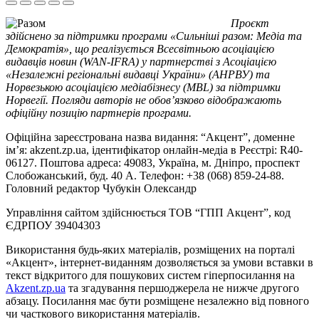
Проєкт
здійснено за підтримки програми «Сильніші разом: Медіа та
Демократія», що реалізується Всесвітньою асоціацією
видавців новин (WAN-IFRA) у партнерстві з Асоціацією
«Незалежні регіональні видавці України» (АНРВУ) та
Норвезькою асоціацією медіабізнесу (MBL) за підтримки
Норвегії. Погляди авторів не обов’язково відображають
офіційну позицію партнерів програми.
Офіційна зареєстрована назва видання: “Акцент”, доменне
ім’я: akzent.zp.ua, ідентифікатор онлайн-медіа в Реєстрі: R40-
06127. Поштова адреса: 49083, Україна, м. Дніпро, проспект
Слобожанський, буд. 40 А. Телефон: +38 (068) 859-24-88.
Головний редактор Чубукін Олександр
Управління сайтом здійснюється ТОВ “ГПП Акцент”, код
ЄДРПОУ 39404303
Використання будь-яких матеріалів, розміщених на порталі
«Акцент», інтернет-виданням дозволяється за умови вставки в
текст відкритого для пошукових систем гіперпосилання на
Akzent.zp.ua
та згадування першоджерела не нижче другого
абзацу. Посилання має бути розміщене незалежно від повного
чи часткового використання матеріалів.