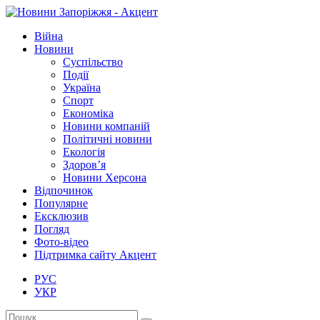
Війна
Новини
Суспільство
Події
Україна
Спорт
Економіка
Новини компаній
Політичні новини
Екологія
Здоров’я
Новини Херсона
Відпочинок
Популярне
Ексклюзив
Погляд
Фото-відео
Підтримка сайту Акцент
РУС
УКР