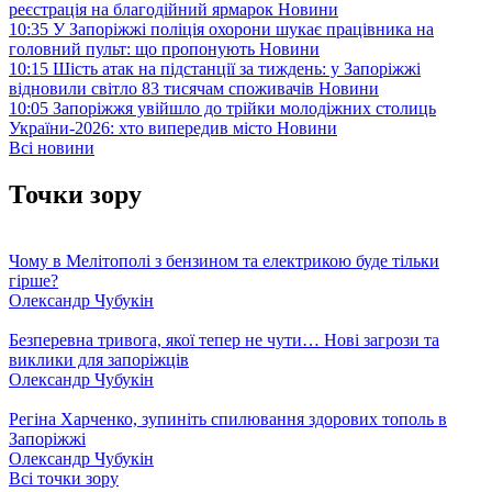
реєстрація на благодійний ярмарок
Новини
10:35
У Запоріжжі поліція охорони шукає працівника на
головний пульт: що пропонують
Новини
10:15
Шість атак на підстанції за тиждень: у Запоріжжі
відновили світло 83 тисячам споживачів
Новини
10:05
Запоріжжя увійшло до трійки молодіжних столиць
України-2026: хто випередив місто
Новини
Всі новини
Точки зору
Чому в Мелітополі з бензином та електрикою буде тільки
гірше?
Олександр Чубукін
Безперевна тривога, якої тепер не чути… Нові загрози та
виклики для запоріжців
Олександр Чубукін
Регіна Харченко, зупиніть спилювання здорових тополь в
Запоріжжі
Олександр Чубукін
Всі точки зору