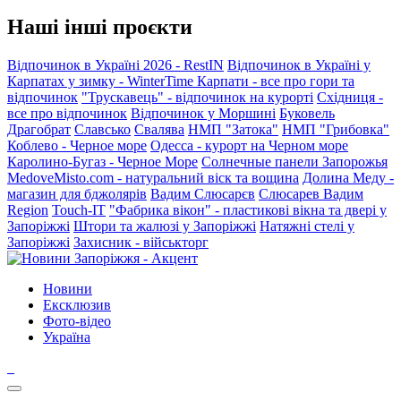
Наші інші проєкти
Відпочинок в Україні 2026 - RestIN
Відпочинок в Україні у
Карпатах у зимку - WinterTime
Карпати - все про гори та
відпочинок
"Трускавець" - відпочинок на курорті
Східниця -
все про відпочинок
Відпочинок у Моршині
Буковель
Драгобрат
Славсько
Свалява
НМП "Затока"
НМП "Грибовка"
Коблево - Черное море
Одесса - курорт на Черном море
Каролино-Бугаз - Черное Море
Солнечные панели Запорожья
MedoveMisto.com - натуральний віск та вощина
Долина Меду -
магазин для бджолярів
Вадим Слюсарєв
Слюсарев Вадим
Region
Touch-IT
"Фабрика вікон" - пластикові вікна та двері у
Запоріжжі
Штори та жалюзі у Запоріжжі
Натяжні стелі у
Запоріжжі
Захисник - військторг
Новини
Ексклюзив
Фото-відео
Україна