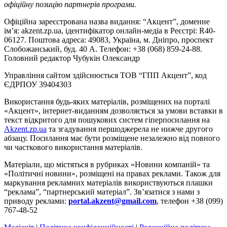
офіційну позицію партнерів програми.
Офіційна зареєстрована назва видання: “Акцент”, доменне
ім’я: akzent.zp.ua, ідентифікатор онлайн-медіа в Реєстрі: R40-
06127. Поштова адреса: 49083, Україна, м. Дніпро, проспект
Слобожанський, буд. 40 А. Телефон: +38 (068) 859-24-88.
Головний редактор Чубукін Олександр
Управління сайтом здійснюється ТОВ “ГПП Акцент”, код
ЄДРПОУ 39404303
Використання будь-яких матеріалів, розміщених на порталі
«Акцент», інтернет-виданням дозволяється за умови вставки в
текст відкритого для пошукових систем гіперпосилання на
Akzent.zp.ua
та згадування першоджерела не нижче другого
абзацу. Посилання має бути розміщене незалежно від повного
чи часткового використання матеріалів.
Матеріали, що містяться в рубриках «Новини компаній» та
«Політичні новини», розміщені на правах реклами. Також для
маркування рекламних матеріалів використвуються плашки
“реклама”, “партнерський матеріал”. Зв’язатися з нами з
приводу реклами:
portal.akzent@gmail.com
, телефон +38 (099)
767-48-52