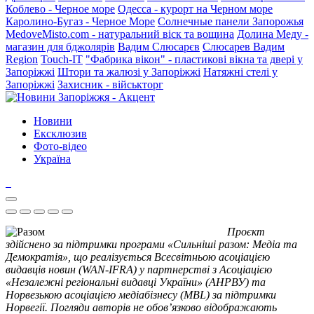
Коблево - Черное море
Одесса - курорт на Черном море
Каролино-Бугаз - Черное Море
Солнечные панели Запорожья
MedoveMisto.com - натуральний віск та вощина
Долина Меду -
магазин для бджолярів
Вадим Слюсарєв
Слюсарев Вадим
Region
Touch-IT
"Фабрика вікон" - пластикові вікна та двері у
Запоріжжі
Штори та жалюзі у Запоріжжі
Натяжні стелі у
Запоріжжі
Захисник - військторг
Новини
Ексклюзив
Фото-відео
Україна
Проєкт
здійснено за підтримки програми «Сильніші разом: Медіа та
Демократія», що реалізується Всесвітньою асоціацією
видавців новин (WAN-IFRA) у партнерстві з Асоціацією
«Незалежні регіональні видавці України» (АНРВУ) та
Норвезькою асоціацією медіабізнесу (MBL) за підтримки
Норвегії. Погляди авторів не обов’язково відображають