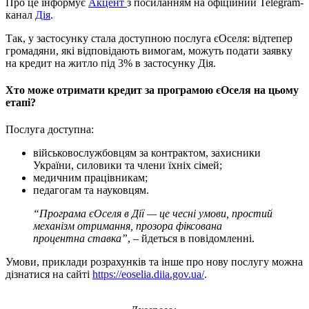
Про це інформує
Акцент
з посиланням на офіційний Telegram-
канал
Дія
.
Так, у застосунку стала доступною послуга єОселя: відтепер
громадяни, які відповідають вимогам, можуть подати заявку
на кредит на житло під 3% в застосунку Дія.
Хто може отримати кредит за програмою єОселя на цьому
етапі?
Послуга доступна:
військовослужбовцям за контрактом, захисники
України, силовики та члени їхніх сімей;
медичним працівникам;
педагогам та науковцям.
“Програма єОселя в Дії — це чесні умови, простий
механізм отримання, прозора фіксована
процентна ставка”
, – йдеться в повідомленні.
Умови, приклади розрахунків та інше про нову послугу можна
дізнатися на сайті
https://eoselia.diia.gov.ua/
.