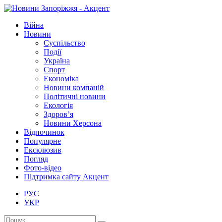
Війна
Новини
Суспільство
Події
Україна
Спорт
Економіка
Новини компаній
Політичні новини
Екологія
Здоров’я
Новини Херсона
Відпочинок
Популярне
Ексклюзив
Погляд
Фото-відео
Підтримка сайту Акцент
РУС
УКР