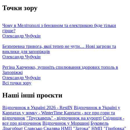
Точки зору
Чому в Мелітополі з бензином та електрикою буде тільки
гірше?
Олександр Чубукін
Безперевна тривога, якої тепер не чути… Нові загрози та
виклики для запоріжців
Олександр Чубукін
Регіна Харченко, зупиніть спилювання здорових тополь в
Запоріжжі
Олександр Чубукін
Всі точки зору
Наші інші проєкти
Відпочинок в Україні 2026 - RestIN
Відпочинок в Україні у
Карпатах у зимку - WinterTime
Карпати - все про гори та
відпочинок
"Трускавець" - відпочинок на курорті
Східниця -
все про відпочинок
Відпочинок у Моршині
Буковель
Драгобрат
Славсько
Свалява
НМП "Затока"
НМП "Грибовка"