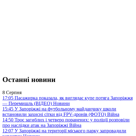
Останні новини
8 Серпня
17:05
Пасажирка показала, як виглядає купе потяга Запоріжжя
— Перемишль (ВІДЕО)
Новини
15:45
У Запоріжжі на футбольному майданчику школи
встановили захисні сітки від FPV-дронів (ФОТО)
Війна
14:50
Троє загиблих і четверо поранених: у поліції розповіли
про наслідки атак на Запоріжжі
Війна
12:07
У Запоріжжі на території міського парку запровадили