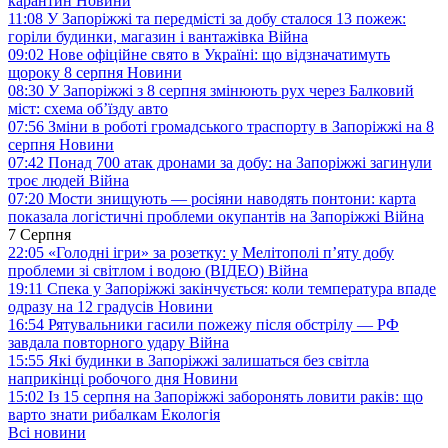
карантин
Новини
11:08
У Запоріжжі та передмісті за добу сталося 13 пожеж:
горіли будинки, магазин і вантажівка
Війна
09:02
Нове офіційне свято в Україні: що відзначатимуть
щороку 8 серпня
Новини
08:30
У Запоріжжі з 8 серпня змінюють рух через Балковий
міст: схема об’їзду
авто
07:56
Зміни в роботі громадського траспорту в Запоріжжі на 8
серпня
Новини
07:42
Понад 700 атак дронами за добу: на Запоріжжі загинули
троє людей
Війна
07:20
Мости знищують — росіяни наводять понтони: карта
показала логістичні проблеми окупантів на Запоріжжі
Війна
7 Серпня
22:05
«Голодні ігри» за розетку: у Мелітополі п’яту добу
проблеми зі світлом і водою (ВІДЕО)
Війна
19:11
Спека у Запоріжжі закінчується: коли температура впаде
одразу на 12 градусів
Новини
16:54
Рятувальники гасили пожежу після обстрілу — РФ
завдала повторного удару
Війна
15:55
Які будинки в Запоріжжі залишаться без світла
наприкінці робочого дня
Новини
15:02
Із 15 серпня на Запоріжжі заборонять ловити раків: що
варто знати рибалкам
Екологія
Всі новини