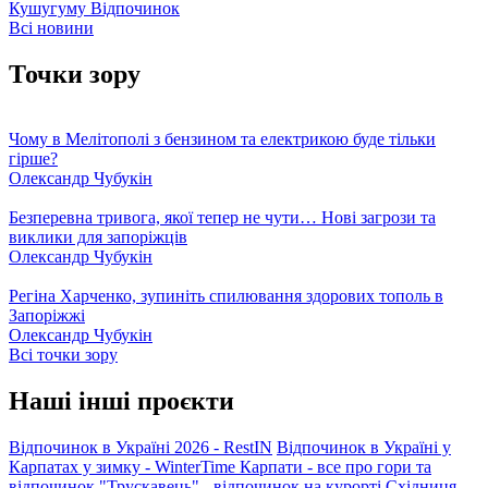
Кушугуму
Відпочинок
Всі новини
Точки зору
Чому в Мелітополі з бензином та електрикою буде тільки
гірше?
Олександр Чубукін
Безперевна тривога, якої тепер не чути… Нові загрози та
виклики для запоріжців
Олександр Чубукін
Регіна Харченко, зупиніть спилювання здорових тополь в
Запоріжжі
Олександр Чубукін
Всі точки зору
Наші інші проєкти
Відпочинок в Україні 2026 - RestIN
Відпочинок в Україні у
Карпатах у зимку - WinterTime
Карпати - все про гори та
відпочинок
"Трускавець" - відпочинок на курорті
Східниця -