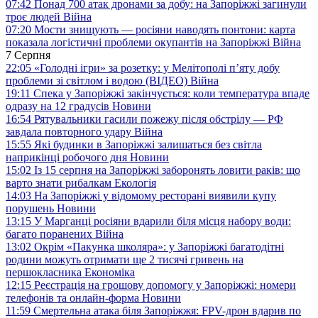
07:42
Понад 700 атак дронами за добу: на Запоріжжі загинули
троє людей
Війна
07:20
Мости знищують — росіяни наводять понтони: карта
показала логістичні проблеми окупантів на Запоріжжі
Війна
7 Серпня
22:05
«Голодні ігри» за розетку: у Мелітополі п’яту добу
проблеми зі світлом і водою (ВІДЕО)
Війна
19:11
Спека у Запоріжжі закінчується: коли температура впаде
одразу на 12 градусів
Новини
16:54
Рятувальники гасили пожежу після обстрілу — РФ
завдала повторного удару
Війна
15:55
Які будинки в Запоріжжі залишаться без світла
наприкінці робочого дня
Новини
15:02
Із 15 серпня на Запоріжжі заборонять ловити раків: що
варто знати рибалкам
Екологія
14:03
На Запоріжжі у відомому ресторані виявили купу
порушень
Новини
13:15
У Марганці росіяни вдарили біля місця набору води:
багато поранених
Війна
13:02
Окрім «Пакунка школяра»: у Запоріжжі багатодітні
родини можуть отримати ще 2 тисячі гривень на
першокласника
Економіка
12:15
Реєстрація на грошову допомогу у Запоріжжі: номери
телефонів та онлайн-форма
Новини
11:59
Смертельна атака біля Запоріжжя: FPV-дрон вдарив по