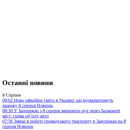
Останні новини
8 Серпня
09:02
Нове офіційне свято в Україні: що відзначатимуть
щороку 8 серпня
Новини
08:30
У Запоріжжі з 8 серпня змінюють рух через Балковий
міст: схема об’їзду
авто
07:56
Зміни в роботі громадського траспорту в Запоріжжі на 8
серпня
Новини