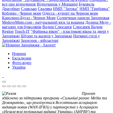
все про відпочинок
Відпочинок у Моршині
Буковель
Драгобрат
Славсько
Свалява
НМП "Затока"
НМП "Грибовка"
Коблево - Черное море
Одесса - курорт на Черном море
Каролино-Бугаз - Черное Море
Солнечные панели Запорожья
MedoveMisto.com - натуральний віск та вощина
Долина Меду -
магазин для бджолярів
Вадим Слюсарєв
Слюсарев Вадим
Region
Touch-IT
"Фабрика вікон" - пластикові вікна та двері у
Запоріжжі
Штори та жалюзі у Запоріжжі
Натяжні стелі у
Запоріжжі
Захисник - військторг
Новини
Ексклюзив
Фото-відео
Україна
Проєкт
здійснено за підтримки програми «Сильніші разом: Медіа та
Демократія», що реалізується Всесвітньою асоціацією
видавців новин (WAN-IFRA) у партнерстві з Асоціацією
«Незалежні регіональні видавці України» (АНРВУ) та