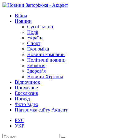
Війна
Новини
Суспільство
Події
Україна
Спорт
Економіка
Новини компаній
Політичні новини
Екологія
Здоров’я
Новини Херсона
Відпочинок
Популярне
Ексклюзив
Погляд
Фото-відео
Підтримка сайту Акцент
РУС
УКР