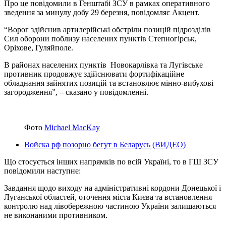
Про це повідомили в Генштабі ЗСУ в рамках оперативного
зведення за минулу добу 29 березня, повідомляє Акцент.
“Ворог здійснив артилерійські обстріли позицій підрозділів
Сил оборони поблизу населених пунктів Степногірськ,
Оріхове, Гуляйполе.
В районах населених пунктів Новокарлівка та Лугівське
противник продовжує здійснювати фортифікаційне
обладнання зайнятих позицій та встановлює мінно-вибухові
загородження”, – сказано у повідомленні.
Фото
Michael MacKay
Войска рф позорно бегут в Беларусь (ВИДЕО)
Що стосується інших напрямків по всій Україні, то в ГШ ЗСУ
повідомили наступне:
Завдання щодо виходу на адміністративні кордони Донецької і
Луганської областей, оточення міста Києва та встановлення
контролю над лівобережною частиною України залишаються
не виконаними противником.