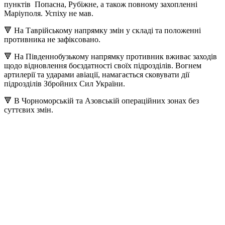
пунктів Попасна, Рубіжне, а також повному захопленні
Маріуполя. Успіху не мав.
🔻 На Таврійському напрямку змін у складі та положенні
противника не зафіксовано.
🔻 На Південнобузькому напрямку противник вживає заходів
щодо відновлення боєздатності своїх підрозділів. Вогнем
артилерії та ударами авіації, намагається сковувати дії
підрозділів Збройних Сил України.
🔻 В Чорноморській та Азовській операційних зонах без
суттєвих змін.