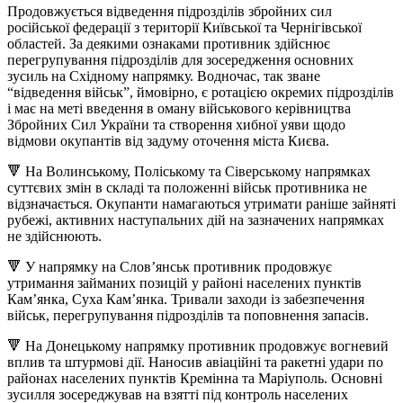
Продовжується відведення підрозділів збройних сил
російської федерації з території Київської та Чернігівської
областей. За деякими ознаками противник здійснює
перегрупування підрозділів для зосередження основних
зусиль на Східному напрямку. Водночас, так зване
“відведення військ”, ймовірно, є ротацією окремих підрозділів
і має на меті введення в оману військового керівництва
Збройних Сил України та створення хибної уяви щодо
відмови окупантів від задуму оточення міста Києва.
🔻 На Волинському, Поліському та Сіверському напрямках
суттєвих змін в складі та положенні військ противника не
відзначається. Окупанти намагаються утримати раніше зайняті
рубежі, активних наступальних дій на зазначених напрямках
не здійснюють.
🔻 У напрямку на Слов’янськ противник продовжує
утримання займаних позицій у районі населених пунктів
Кам’янка, Суха Кам’янка. Тривали заходи із забезпечення
військ, перегрупування підрозділів та поповнення запасів.
🔻 На Донецькому напрямку противник продовжує вогневий
вплив та штурмові дії. Наносив авіаційні та ракетні удари по
районах населених пунктів Кремінна та Маріуполь. Основні
зусилля зосереджував на взятті під контроль населених