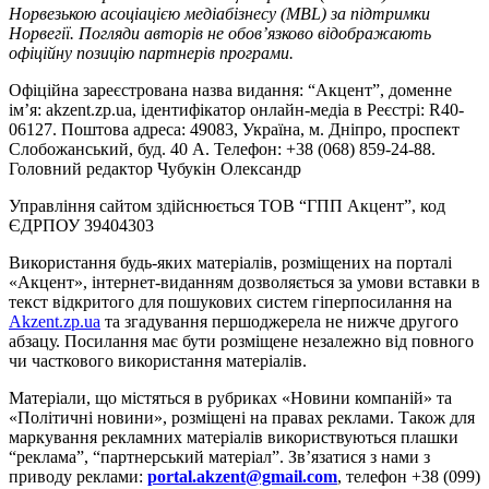
Норвезькою асоціацією медіабізнесу (MBL) за підтримки
Норвегії. Погляди авторів не обов’язково відображають
офіційну позицію партнерів програми.
Офіційна зареєстрована назва видання: “Акцент”, доменне
ім’я: akzent.zp.ua, ідентифікатор онлайн-медіа в Реєстрі: R40-
06127. Поштова адреса: 49083, Україна, м. Дніпро, проспект
Слобожанський, буд. 40 А. Телефон: +38 (068) 859-24-88.
Головний редактор Чубукін Олександр
Управління сайтом здійснюється ТОВ “ГПП Акцент”, код
ЄДРПОУ 39404303
Використання будь-яких матеріалів, розміщених на порталі
«Акцент», інтернет-виданням дозволяється за умови вставки в
текст відкритого для пошукових систем гіперпосилання на
Akzent.zp.ua
та згадування першоджерела не нижче другого
абзацу. Посилання має бути розміщене незалежно від повного
чи часткового використання матеріалів.
Матеріали, що містяться в рубриках «Новини компаній» та
«Політичні новини», розміщені на правах реклами. Також для
маркування рекламних матеріалів використвуються плашки
“реклама”, “партнерський матеріал”. Зв’язатися з нами з
приводу реклами:
portal.akzent@gmail.com
, телефон +38 (099)