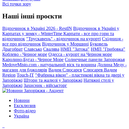
Всі точки зору
Наші інші проєкти
Відпочинок в Україні 2026 - RestIN
Відпочинок в Україні у
Карпатах у зимку - WinterTime
Карпати - все про гори та
відпочинок
"Трускавець" - відпочинок на курорті
Східниця -
все про відпочинок
Відпочинок у Моршині
Буковель
Драгобрат
Славсько
Свалява
НМП "Затока"
НМП "Грибовка"
Коблево - Черное море
Одесса - курорт на Черном море
Каролино-Бугаз - Черное Море
Солнечные панели Запорожья
MedoveMisto.com - натуральний віск та вощина
Долина Меду -
магазин для бджолярів
Вадим Слюсарєв
Слюсарев Вадим
Region
Touch-IT
"Фабрика вікон" - пластикові вікна та двері у
Запоріжжі
Штори та жалюзі у Запоріжжі
Натяжні стелі у
Запоріжжі
Захисник - військторг
Новини
Ексклюзив
Фото-відео
Україна