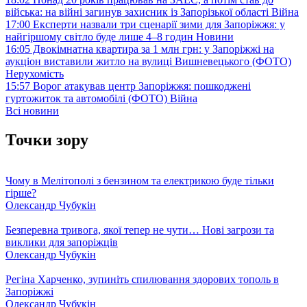
війська: на війні загинув захисник із Запорізької області
Війна
17:00
Експерти назвали три сценарії зими для Запоріжжя: у
найгіршому світло буде лише 4–8 годин
Новини
16:05
Двокімнатна квартира за 1 млн грн: у Запоріжжі на
аукціон виставили житло на вулиці Вишневецького (ФОТО)
Нерухомість
15:57
Ворог атакував центр Запоріжжя: пошкоджені
гуртожиток та автомобілі (ФОТО)
Війна
Всі новини
Точки зору
Чому в Мелітополі з бензином та електрикою буде тільки
гірше?
Олександр Чубукін
Безперевна тривога, якої тепер не чути… Нові загрози та
виклики для запоріжців
Олександр Чубукін
Регіна Харченко, зупиніть спилювання здорових тополь в
Запоріжжі
Олександр Чубукін