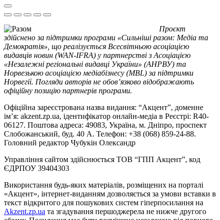
Проєкт
здійснено за підтримки програми «Сильніші разом: Медіа та
Демократія», що реалізується Всесвітньою асоціацією
видавців новин (WAN-IFRA) у партнерстві з Асоціацією
«Незалежні регіональні видавці України» (АНРВУ) та
Норвезькою асоціацією медіабізнесу (MBL) за підтримки
Норвегії. Погляди авторів не обов’язково відображають
офіційну позицію партнерів програми.
Офіційна зареєстрована назва видання: “Акцент”, доменне
ім’я: akzent.zp.ua, ідентифікатор онлайн-медіа в Реєстрі: R40-
06127. Поштова адреса: 49083, Україна, м. Дніпро, проспект
Слобожанський, буд. 40 А. Телефон: +38 (068) 859-24-88.
Головний редактор Чубукін Олександр
Управління сайтом здійснюється ТОВ “ГПП Акцент”, код
ЄДРПОУ 39404303
Використання будь-яких матеріалів, розміщених на порталі
«Акцент», інтернет-виданням дозволяється за умови вставки в
текст відкритого для пошукових систем гіперпосилання на
Akzent.zp.ua
та згадування першоджерела не нижче другого