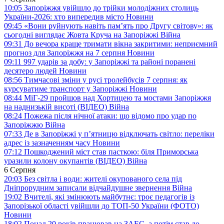
10:05
Запоріжжя увійшло до трійки молодіжних столиць
України-2026: хто випередив місто
Новини
09:45
«Вони руйнують навіть пам’ять про Другу світову»: як
сьогодні виглядає Жовта Круча на Запоріжжі
Війна
09:31
До вечора краще тримати вікна закритими: неприємний
прогноз для Запоріжжя на 7 серпня
Новини
09:11
997 ударів за добу: у Запоріжжі та районі поранені
десятеро людей
Новини
08:56
Тимчасові зміни у русі тролейбусів 7 серпня: як
курсуватиме транспорт у Запоріжжі
Новини
08:44
МіГ-29 пройшов над Хортицею та мостами Запоріжжя
на наднизькій висоті (ВІДЕО)
Війна
08:24
Пожежа після нічної атаки: що відомо про удар по
Запоріжжю
Війна
07:33
Де в Запоріжжі у п’ятницю відключать світло: переліки
адрес із зазначенням часу
Новини
07:12
Пошкоджений міст став пасткою: біля Приморська
уразили колону окупантів (ВІДЕО)
Війна
6 Серпня
20:03
Без світла і води: жителі окупованого села під
Дніпрорудним записали відчайдушне звернення
Війна
19:02
Вчителі, які змінюють майбутнє: троє педагогів із
Запорізької області увійшли до ТОП-50 України (ФОТО)
Новини
18:02
Понад 20 років працював на ЗАЕС, а потім став до