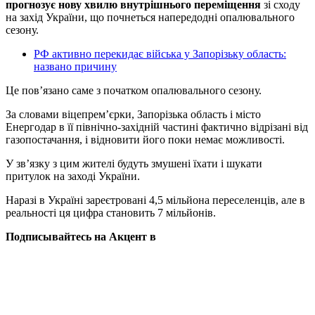
прогнозує нову хвилю внутрішнього переміщення
зі сходу
на захід України, що почнеться напередодні опалювального
сезону.
РФ активно перекидає війська у Запорізьку область:
названо причину
Це пов’язано саме з початком опалювального сезону.
За словами віцепрем’єрки, Запорізька область і місто
Енергодар в її північно-західній частині фактично відрізані від
газопостачання, і відновити його поки немає можливості.
У зв’язку з цим жителі будуть змушені їхати і шукати
притулок на заході України.
Наразі в Україні зареєтровані 4,5 мільйона переселенців, але в
реальності ця цифра становить 7 мільйонів.
Подписывайтесь на Акцент в