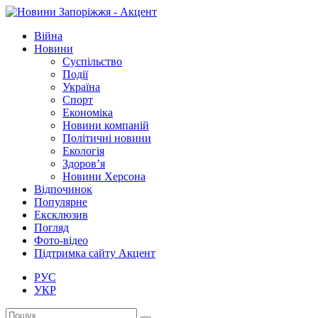
Війна
Новини
Суспільство
Події
Україна
Спорт
Економіка
Новини компаній
Політичні новини
Екологія
Здоров’я
Новини Херсона
Відпочинок
Популярне
Ексклюзив
Погляд
Фото-відео
Підтримка сайту Акцент
РУС
УКР