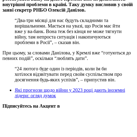
внутрішні проблеми в країні. Таку думку висловив у своїй
заяві секретр РНБО Олексій Данілов.
“Два-три місяці для нас будуть складними та
вирішальними. Мається на увазі, що Росія має йти
вже у ва-банк. Вона теж без кінця не може тягнути
війну, там непроста ситуація і накопичуються
проблеми в Росії”, – сказав він.
При цьому, за словами Данілова, у Кремлі вже “готуються до
певних подій”, оскільки “люблять дати”.
“24 лютого буде один із періодів, коли їм би
хотілося відзвітувати перед своїм суспільством про
досягнення будь-яких успіхів”, – припустив він.
Які прогнози щодо війни у 2023 році дають іноземні
лідери: огляд думок
Підписуйтесь на Акцент в