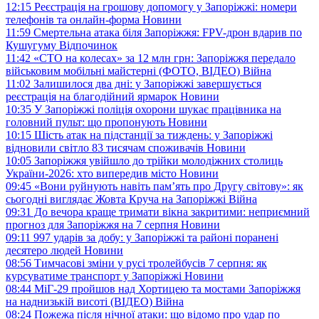
12:15
Реєстрація на грошову допомогу у Запоріжжі: номери
телефонів та онлайн-форма
Новини
11:59
Смертельна атака біля Запоріжжя: FPV-дрон вдарив по
Кушугуму
Відпочинок
11:42
«СТО на колесах» за 12 млн грн: Запоріжжя передало
військовим мобільні майстерні (ФОТО, ВІДЕО)
Війна
11:02
Залишилося два дні: у Запоріжжі завершується
реєстрація на благодійний ярмарок
Новини
10:35
У Запоріжжі поліція охорони шукає працівника на
головний пульт: що пропонують
Новини
10:15
Шість атак на підстанції за тиждень: у Запоріжжі
відновили світло 83 тисячам споживачів
Новини
10:05
Запоріжжя увійшло до трійки молодіжних столиць
України-2026: хто випередив місто
Новини
09:45
«Вони руйнують навіть пам’ять про Другу світову»: як
сьогодні виглядає Жовта Круча на Запоріжжі
Війна
09:31
До вечора краще тримати вікна закритими: неприємний
прогноз для Запоріжжя на 7 серпня
Новини
09:11
997 ударів за добу: у Запоріжжі та районі поранені
десятеро людей
Новини
08:56
Тимчасові зміни у русі тролейбусів 7 серпня: як
курсуватиме транспорт у Запоріжжі
Новини
08:44
МіГ-29 пройшов над Хортицею та мостами Запоріжжя
на наднизькій висоті (ВІДЕО)
Війна
08:24
Пожежа після нічної атаки: що відомо про удар по