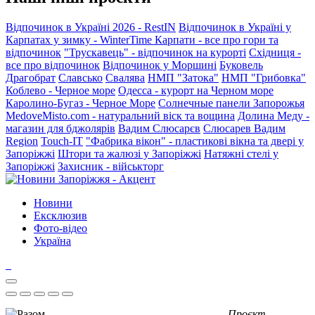
Відпочинок в Україні 2026 - RestIN
Відпочинок в Україні у
Карпатах у зимку - WinterTime
Карпати - все про гори та
відпочинок
"Трускавець" - відпочинок на курорті
Східниця -
все про відпочинок
Відпочинок у Моршині
Буковель
Драгобрат
Славсько
Свалява
НМП "Затока"
НМП "Грибовка"
Коблево - Черное море
Одесса - курорт на Черном море
Каролино-Бугаз - Черное Море
Солнечные панели Запорожья
MedoveMisto.com - натуральний віск та вощина
Долина Меду -
магазин для бджолярів
Вадим Слюсарєв
Слюсарев Вадим
Region
Touch-IT
"Фабрика вікон" - пластикові вікна та двері у
Запоріжжі
Штори та жалюзі у Запоріжжі
Натяжні стелі у
Запоріжжі
Захисник - військторг
Новини
Ексклюзив
Фото-відео
Україна
Проєкт