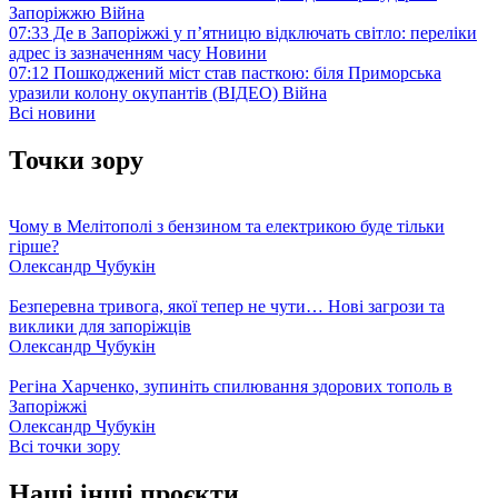
Запоріжжю
Війна
07:33
Де в Запоріжжі у п’ятницю відключать світло: переліки
адрес із зазначенням часу
Новини
07:12
Пошкоджений міст став пасткою: біля Приморська
уразили колону окупантів (ВІДЕО)
Війна
Всі новини
Точки зору
Чому в Мелітополі з бензином та електрикою буде тільки
гірше?
Олександр Чубукін
Безперевна тривога, якої тепер не чути… Нові загрози та
виклики для запоріжців
Олександр Чубукін
Регіна Харченко, зупиніть спилювання здорових тополь в
Запоріжжі
Олександр Чубукін
Всі точки зору
Наші інші проєкти