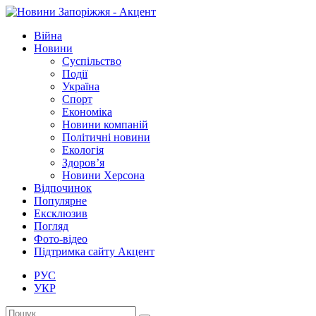
Війна
Новини
Суспільство
Події
Україна
Спорт
Економіка
Новини компаній
Політичні новини
Екологія
Здоров’я
Новини Херсона
Відпочинок
Популярне
Ексклюзив
Погляд
Фото-відео
Підтримка сайту Акцент
РУС
УКР