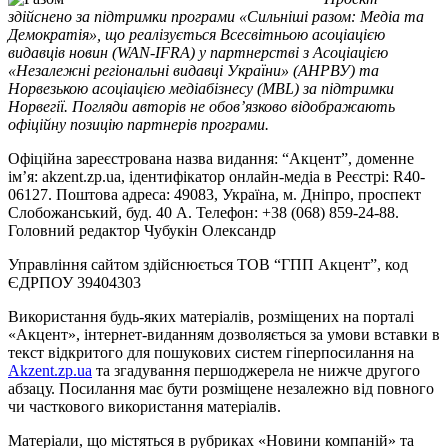
здійснено за підтримки програми «Сильніші разом: Медіа та
Демократія», що реалізується Всесвітньою асоціацією
видавців новин (WAN-IFRA) у партнерстві з Асоціацією
«Незалежні регіональні видавці України» (АНРВУ) та
Норвезькою асоціацією медіабізнесу (MBL) за підтримки
Норвегії. Погляди авторів не обов’язково відображають
офіційну позицію партнерів програми.
Офіційна зареєстрована назва видання: “Акцент”, доменне
ім’я: akzent.zp.ua, ідентифікатор онлайн-медіа в Реєстрі: R40-
06127. Поштова адреса: 49083, Україна, м. Дніпро, проспект
Слобожанський, буд. 40 А. Телефон: +38 (068) 859-24-88.
Головний редактор Чубукін Олександр
Управління сайтом здійснюється ТОВ “ГПП Акцент”, код
ЄДРПОУ 39404303
Використання будь-яких матеріалів, розміщених на порталі
«Акцент», інтернет-виданням дозволяється за умови вставки в
текст відкритого для пошукових систем гіперпосилання на
Akzent.zp.ua
та згадування першоджерела не нижче другого
абзацу. Посилання має бути розміщене незалежно від повного
чи часткового використання матеріалів.
Матеріали, що містяться в рубриках «Новини компаній» та