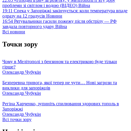
22:05
«Голодні ігри» за розетку: у Мелітополі п’яту добу
проблеми зі світлом і водою (ВІДЕО)
Війна
19:11
Спека у Запоріжжі закінчується: коли температура впаде
одразу на 12 градусів
Новини
16:54
Рятувальники гасили пожежу після обстрілу — РФ
завдала повторного удару
Війна
Всі новини
Точки зору
Чому в Мелітополі з бензином та електрикою буде тільки
гірше?
Олександр Чубукін
Безперевна тривога, якої тепер не чути… Нові загрози та
виклики для запоріжців
Олександр Чубукін
Регіна Харченко, зупиніть спилювання здорових тополь в
Запоріжжі
Олександр Чубукін
Всі точки зору