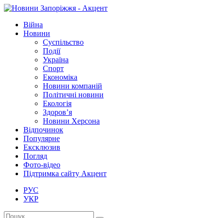
Війна
Новини
Суспільство
Події
Україна
Спорт
Економіка
Новини компаній
Політичні новини
Екологія
Здоров’я
Новини Херсона
Відпочинок
Популярне
Ексклюзив
Погляд
Фото-відео
Підтримка сайту Акцент
РУС
УКР