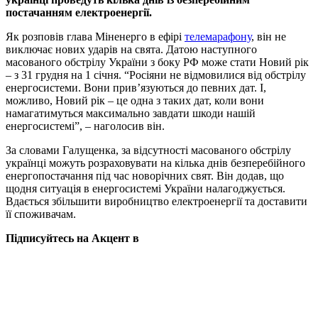
постачанням електроенергії.
Як розповів глава Міненерго в ефірі
телемарафону
, він не
виключає нових ударів на свята. Датою наступного
масованого обстрілу України з боку РФ може стати Новий рік
– з 31 грудня на 1 січня. “Росіяни не відмовилися від обстрілу
енергосистеми. Вони прив’язуються до певних дат. І,
можливо, Новий рік – це одна з таких дат, коли вони
намагатимуться максимально завдати шкоди нашій
енергосистемі”, – наголосив він.
За словами Галущенка, за відсутності масованого обстрілу
українці можуть розраховувати на кілька днів безперебійного
енергопостачання під час новорічних свят. Він додав, що
щодня ситуація в енергосистемі України налагоджується.
Вдається збільшити виробництво електроенергії та доставити
її споживачам.
Підписуйтесь на Акцент в