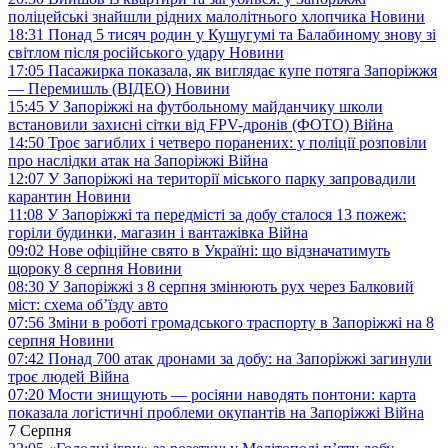
поліцейські знайшли рідних малолітнього хлопчика
Новини
18:31
Понад 5 тисяч родин у Кушугумі та Балабиному знову зі
світлом після російського удару
Новини
17:05
Пасажирка показала, як виглядає купе потяга Запоріжжя
— Перемишль (ВІДЕО)
Новини
15:45
У Запоріжжі на футбольному майданчику школи
встановили захисні сітки від FPV-дронів (ФОТО)
Війна
14:50
Троє загиблих і четверо поранених: у поліції розповіли
про наслідки атак на Запоріжжі
Війна
12:07
У Запоріжжі на території міського парку запровадили
карантин
Новини
11:08
У Запоріжжі та передмісті за добу сталося 13 пожеж:
горіли будинки, магазин і вантажівка
Війна
09:02
Нове офіційне свято в Україні: що відзначатимуть
щороку 8 серпня
Новини
08:30
У Запоріжжі з 8 серпня змінюють рух через Балковий
міст: схема об’їзду
авто
07:56
Зміни в роботі громадського траспорту в Запоріжжі на 8
серпня
Новини
07:42
Понад 700 атак дронами за добу: на Запоріжжі загинули
троє людей
Війна
07:20
Мости знищують — росіяни наводять понтони: карта
показала логістичні проблеми окупантів на Запоріжжі
Війна
7 Серпня