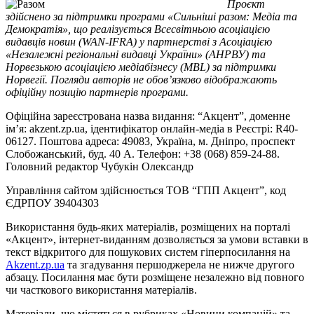
Проєкт
здійснено за підтримки програми «Сильніші разом: Медіа та
Демократія», що реалізується Всесвітньою асоціацією
видавців новин (WAN-IFRA) у партнерстві з Асоціацією
«Незалежні регіональні видавці України» (АНРВУ) та
Норвезькою асоціацією медіабізнесу (MBL) за підтримки
Норвегії. Погляди авторів не обов’язково відображають
офіційну позицію партнерів програми.
Офіційна зареєстрована назва видання: “Акцент”, доменне
ім’я: akzent.zp.ua, ідентифікатор онлайн-медіа в Реєстрі: R40-
06127. Поштова адреса: 49083, Україна, м. Дніпро, проспект
Слобожанський, буд. 40 А. Телефон: +38 (068) 859-24-88.
Головний редактор Чубукін Олександр
Управління сайтом здійснюється ТОВ “ГПП Акцент”, код
ЄДРПОУ 39404303
Використання будь-яких матеріалів, розміщених на порталі
«Акцент», інтернет-виданням дозволяється за умови вставки в
текст відкритого для пошукових систем гіперпосилання на
Akzent.zp.ua
та згадування першоджерела не нижче другого
абзацу. Посилання має бути розміщене незалежно від повного
чи часткового використання матеріалів.
Матеріали, що містяться в рубриках «Новини компаній» та