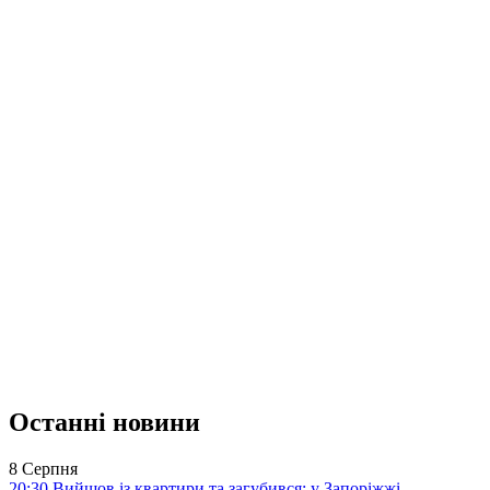
Останні новини
8 Серпня
20:30
Вийшов із квартири та загубився: у Запоріжжі