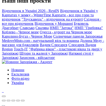
Наші інші проєкти
Відпочинок в Україні 2026 - RestIN
Відпочинок в Україні у
Карпатах у зимку - WinterTime
Карпати - все про гори та
відпочинок
"Трускавець" - відпочинок на курорті
Східниця -
все про відпочинок
Відпочинок у Моршині
Буковель
Драгобрат
Славсько
Свалява
НМП "Затока"
НМП "Грибовка"
Коблево - Черное море
Одесса - курорт на Черном море
Каролино-Бугаз - Черное Море
Солнечные панели Запорожья
MedoveMisto.com - натуральний віск та вощина
Долина Меду -
магазин для бджолярів
Вадим Слюсарєв
Слюсарев Вадим
Region
Touch-IT
"Фабрика вікон" - пластикові вікна та двері у
Запоріжжі
Штори та жалюзі у Запоріжжі
Натяжні стелі у
Запоріжжі
Захисник - військторг
Новини
Ексклюзив
Фото-відео
Україна