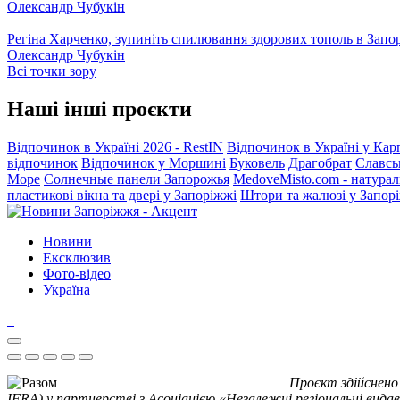
Олександр Чубукін
Регіна Харченко, зупиніть спилювання здорових тополь в Запо
Олександр Чубукін
Всі точки зору
Наші інші проєкти
Відпочинок в Україні 2026 - RestIN
Відпочинок в Україні у Кар
відпочинок
Відпочинок у Моршині
Буковель
Драгобрат
Славсь
Море
Солнечные панели Запорожья
MedoveMisto.com - натурал
пластикові вікна та двері у Запоріжжі
Штори та жалюзі у Запор
Новини
Ексклюзив
Фото-відео
Україна
Проєкт здійснено
IFRA) у партнерстві з Асоціацією «Незалежні регіональні видав