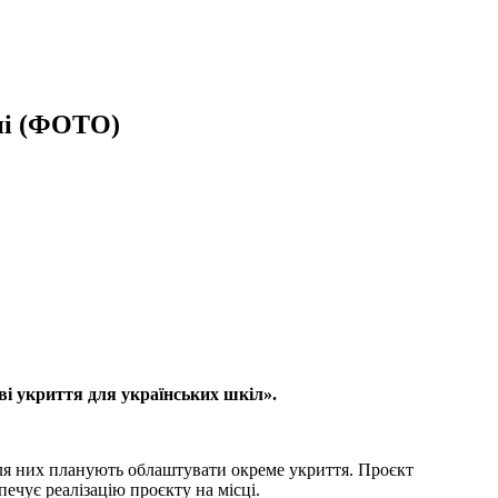
оні (ФОТО)
і укриття для українських шкіл».
для них планують облаштувати окреме укриття. Проєкт
ечує реалізацію проєкту на місці.