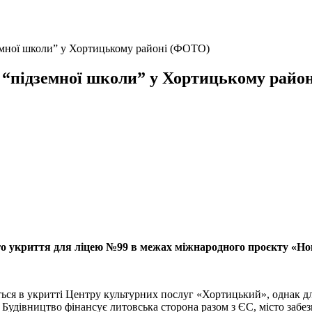
земної школи” у Хортицькому районі (ФОТО)
ї “підземної школи” у Хортицькому рай
о укриття для ліцею №99 в межах міжнародного проєкту «Нов
ться в укритті Центру культурних послуг «Хортицький», однак 
 Будівництво фінансує литовська сторона разом з ЄС, місто забезп