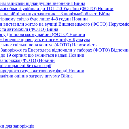
дним записали відчайдушне звернення
Війна
ізької області увійшли до ТОП-50 України (ФОТО)
Новини
 на війні загинув захисник із Запорізької області
Війна
йгіршому світло буде лише 4–8 годин
Новини
ціон виставили житло на вулиці Вишневецького (ФОТО)
Нерухоміс
к та автомобілі (ФОТО)
Війна
ся у Дніпровському районі (ФОТО)
Новини
іжжі вперше проведуть етносимпозіум
Культура
альню: скільки вона коштує (ФОТО)
Нерухомість
 із Запоріжжя та Енергодара відпочили у таборах (ФОТО)
Відпочи
до 19 серпня: що зміниться надалі
Новини
я Запоріжжя (ФОТО)
Новини
ні є поранені
Без категорії
природного газу в житловому фонді
Новини
налітик оцінив загрозу штурму
Війна
?
ки для запоріжців