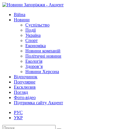
Війна
Новини
Суспільство
Події
Україна
Спорт
Економіка
Новини компаній
Політичні новини
Екологія
Здоров’я
Новини Херсона
Відпочинок
Популярне
Ексклюзив
Погляд
Фото-відео
Підтримка сайту Акцент
РУС
УКР