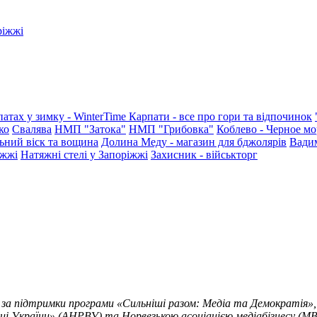
ріжжі
патах у зимку - WinterTime
Карпати - все про гори та відпочинок
ко
Свалява
НМП "Затока"
НМП "Грибовка"
Коблево - Черное мо
ьний віск та вощина
Долина Меду - магазин для бджолярів
Вади
іжжі
Натяжні стелі у Запоріжжі
Захисник - військторг
 за підтримки програми «Сильніші разом: Медіа та Демократія»,
ці України» (АНРВУ) та Норвезькою асоціацією медіабізнесу (MBL