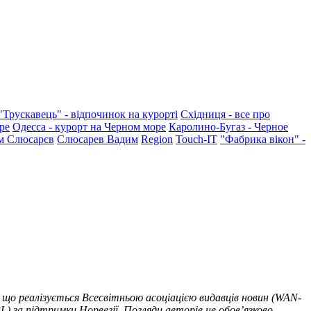
"Трускавець" - відпочинок на курорті
Східниця - все про
ре
Одесса - курорт на Черном море
Каролино-Бугаз - Черное
м Слюсарєв
Слюсарев Вадим
Region
Touch-IT
"Фабрика вікон" -
 що реалізується Всесвітньою асоціацією видавців новин (WAN-
) за підтримки Норвегії. Погляди авторів не обов’язково