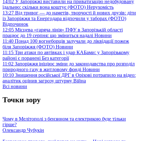
14:02
У Запоріжжі виставили на приватизацію недобудовану
їдальню: скільки вона коштує (ФОТО)
Нерухомість
13:27
Від тривог — до наметів, творчості й нових друзів: діти
із Запоріжжя та Енергодара відпочили у таборах (ФОТО)
Відпочинок
12:05
Місцева «гаряча лінія» ПФУ в Запорізькій області
працює до 19 серпня: що зміниться надалі
Новини
11:40
Понад 100 вогнеборців залучали до ліквідації пожеж
біля Запоріжжя (ФОТО)
Новини
11:15
Три атаки по автівках і удар КАБами: у Запорізькому
районі є поранені
Без категорії
11:02
Запоріжжя ініціює зміни до законодавства про розподіл
природного газу в житловому фонді
Новини
10:10
Знищення російської ДРГ в Оріхові потрапило на відео:
аналітик оцінив загрозу штурму
Війна
Всі новини
Точки зору
Чому в Мелітополі з бензином та електрикою буде тільки
гірше?
Олександр Чубукін