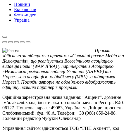
Новини
Ексклюзив
Фото-відео
Україна
Проєкт
здійснено за підтримки програми «Сильніші разом: Медіа та
Демократія», що реалізується Всесвітньою асоціацією
видавців новин (WAN-IFRA) у партнерстві з Асоціацією
«Незалежні регіональні видавці України» (АНРВУ) та
Норвезькою асоціацією медіабізнесу (MBL) за підтримки
Норвегії. Погляди авторів не обов’язково відображають
офіційну позицію партнерів програми.
Офіційна зареєстрована назва видання: “Акцент”, доменне
ім’я: akzent.zp.ua, ідентифікатор онлайн-медіа в Реєстрі: R40-
06127. Поштова адреса: 49083, Україна, м. Дніпро, проспект
Слобожанський, буд. 40 А. Телефон: +38 (068) 859-24-88.
Головний редактор Чубукін Олександр
Управління сайтом здійснюється ТОВ “ГПП Акцент”, код