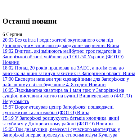
Останні новини
6 Серпня
20:03
Без світла і води: жителі окупованого села під
Дніпрорудним записали відчайдушне звернення
Війна
19:02
Вчителі, які змінюють майбутнє: троє педагогів із
Запорізької області увійшли до ТОП-50 України (ФОТО)
Новини
18:02
Понад 20 років працював на ЗАЕС, а потім став до
війська: на війні загинув захисник із Запорізької області
Війна
17:00
Експерти назвали три сценарії зими для Запоріжжя: у
найгіршому світло буде лише 4–8 годин
Новини
16:05
Двокімнатна квартира за 1 млн грн: у Запоріжжі на
аукціон виставили житло на вулиці Вишневецького (ФОТО)
Нерухомість
15:57
Ворог атакував центр Запоріжжя: пошкоджені
гуртожиток та автомобілі (ФОТО)
Війна
15:19
У Запоріжжі розшукують батьків хлопчика, який
загубився у Дніпровському районі (ФОТО)
Новини
15:05
Три дні музики, ремесел і сучасного мистецтва: у
Запоріжжі вперше проведуть етносимпозіум
Культура