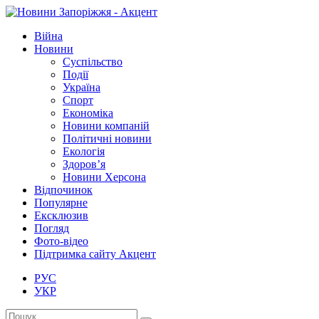
Війна
Новини
Суспільство
Події
Україна
Спорт
Економіка
Новини компаній
Політичні новини
Екологія
Здоров’я
Новини Херсона
Відпочинок
Популярне
Ексклюзив
Погляд
Фото-відео
Підтримка сайту Акцент
РУС
УКР