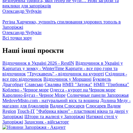
Безперевна тривога, якої тепер не чути… Нові загрози та
виклики для запоріжців
Олександр Чубукін
Регіна Харченко, зупиніть спилювання здорових тополь в
Запоріжжі
Олександр Чубукін
Всі точки зору
Наші інші проєкти
Відпочинок в Україні 2026 - RestIN
Відпочинок в Україні у
Карпатах у зимку - WinterTime
Карпати - все про гори та
відпочинок
"Трускавець" - відпочинок на курорті
Східниця -
все про відпочинок
Відпочинок у Моршині
Буковель
Драгобрат
Славсько
Свалява
НМП "Затока"
НМП "Грибовка"
Коблево - Черное море
Одесса - курорт на Черном море
Каролино-Бугаз - Черное Море
Солнечные панели Запорожья
MedoveMisto.com - натуральний віск та вощина
Долина Меду -
магазин для бджолярів
Вадим Слюсарєв
Слюсарев Вадим
Region
Touch-IT
"Фабрика вікон" - пластикові вікна та двері у
Запоріжжі
Штори та жалюзі у Запоріжжі
Натяжні стелі у
Запоріжжі
Захисник - військторг