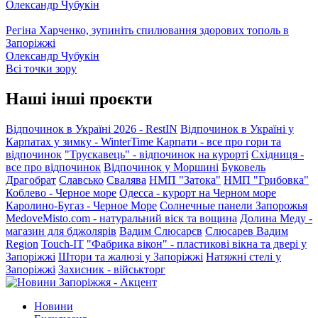
Олександр Чубукін
Регіна Харченко, зупиніть спилювання здорових тополь в
Запоріжжі
Олександр Чубукін
Всі точки зору
Наші інші проєкти
Відпочинок в Україні 2026 - RestIN
Відпочинок в Україні у
Карпатах у зимку - WinterTime
Карпати - все про гори та
відпочинок
"Трускавець" - відпочинок на курорті
Східниця -
все про відпочинок
Відпочинок у Моршині
Буковель
Драгобрат
Славсько
Свалява
НМП "Затока"
НМП "Грибовка"
Коблево - Черное море
Одесса - курорт на Черном море
Каролино-Бугаз - Черное Море
Солнечные панели Запорожья
MedoveMisto.com - натуральний віск та вощина
Долина Меду -
магазин для бджолярів
Вадим Слюсарєв
Слюсарев Вадим
Region
Touch-IT
"Фабрика вікон" - пластикові вікна та двері у
Запоріжжі
Штори та жалюзі у Запоріжжі
Натяжні стелі у
Запоріжжі
Захисник - військторг
Новини