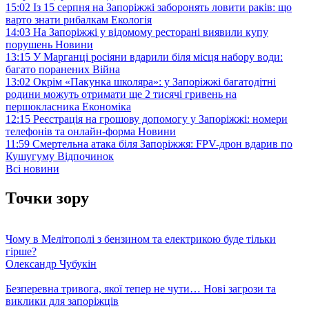
15:02
Із 15 серпня на Запоріжжі заборонять ловити раків: що
варто знати рибалкам
Екологія
14:03
На Запоріжжі у відомому ресторані виявили купу
порушень
Новини
13:15
У Марганці росіяни вдарили біля місця набору води:
багато поранених
Війна
13:02
Окрім «Пакунка школяра»: у Запоріжжі багатодітні
родини можуть отримати ще 2 тисячі гривень на
першокласника
Економіка
12:15
Реєстрація на грошову допомогу у Запоріжжі: номери
телефонів та онлайн-форма
Новини
11:59
Смертельна атака біля Запоріжжя: FPV-дрон вдарив по
Кушугуму
Відпочинок
Всі новини
Точки зору
Чому в Мелітополі з бензином та електрикою буде тільки
гірше?
Олександр Чубукін
Безперевна тривога, якої тепер не чути… Нові загрози та
виклики для запоріжців