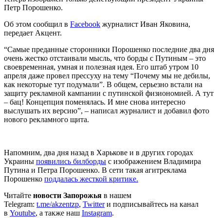
Петр Порошенко.
Об этом сообщил в
Facebook
журналист Иван Яковина,
передает Акцент.
“Самые преданные сторонники Порошенко последние два дня
очень жестко отстаивали мысль, что борды с Путиным – это
своевременная, умная и полезная идея. Его штаб утром 10
апреля даже провел прессуху на тему “Почему мы не дебилы,
как некоторые тут подумали”. В общем, серьезно встали на
защиту рекламной кампании с путинской физиономией. А тут
– бац! Концепция поменялась. И мне снова интересно
выслушать их версию”, – написал журналист и добавил фото
нового рекламного щита.
Напомним, два дня назад в Харькове и в других городах
Украины
появились билборды
с изображением Владимира
Путина и Петра Порошенко. В сети такая агитреклама
Порошенко
поддалась жесткой критике.
Читайте
новости Запорожья
в нашем
Telegram:
t.me/akzentzp
,
Twitter
и подписывайтесь на канал
в
Youtube
, а также наш
Instagram
.