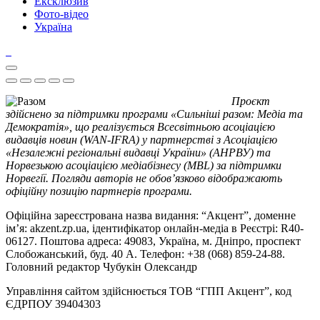
Ексклюзив
Фото-відео
Україна
Проєкт
здійснено за підтримки програми «Сильніші разом: Медіа та
Демократія», що реалізується Всесвітньою асоціацією
видавців новин (WAN-IFRA) у партнерстві з Асоціацією
«Незалежні регіональні видавці України» (АНРВУ) та
Норвезькою асоціацією медіабізнесу (MBL) за підтримки
Норвегії. Погляди авторів не обов’язково відображають
офіційну позицію партнерів програми.
Офіційна зареєстрована назва видання: “Акцент”, доменне
ім’я: akzent.zp.ua, ідентифікатор онлайн-медіа в Реєстрі: R40-
06127. Поштова адреса: 49083, Україна, м. Дніпро, проспект
Слобожанський, буд. 40 А. Телефон: +38 (068) 859-24-88.
Головний редактор Чубукін Олександр
Управління сайтом здійснюється ТОВ “ГПП Акцент”, код
ЄДРПОУ 39404303