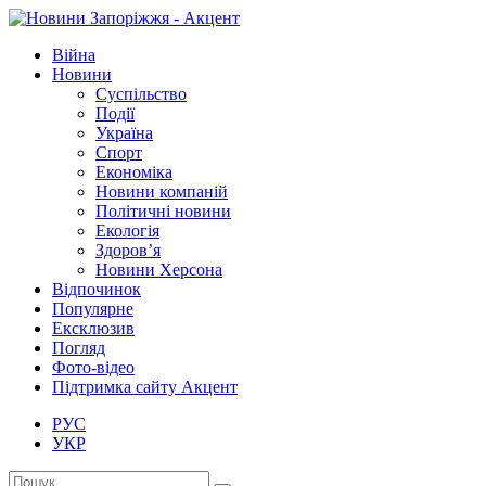
Війна
Новини
Суспільство
Події
Україна
Спорт
Економіка
Новини компаній
Політичні новини
Екологія
Здоров’я
Новини Херсона
Відпочинок
Популярне
Ексклюзив
Погляд
Фото-відео
Підтримка сайту Акцент
РУС
УКР