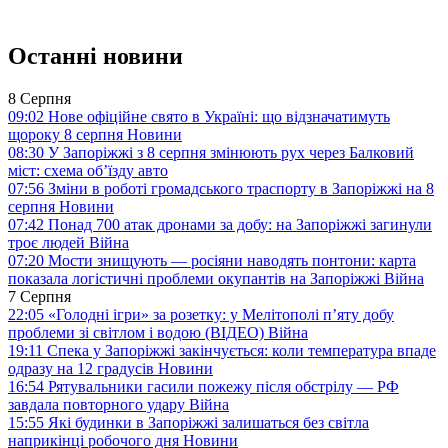
Останні новини
8 Серпня
09:02
Нове офіційне свято в Україні: що відзначатимуть
щороку 8 серпня
Новини
08:30
У Запоріжжі з 8 серпня змінюють рух через Балковий
міст: схема об’їзду
авто
07:56
Зміни в роботі громадського траспорту в Запоріжжі на 8
серпня
Новини
07:42
Понад 700 атак дронами за добу: на Запоріжжі загинули
троє людей
Війна
07:20
Мости знищують — росіяни наводять понтони: карта
показала логістичні проблеми окупантів на Запоріжжі
Війна
7 Серпня
22:05
«Голодні ігри» за розетку: у Мелітополі п’яту добу
проблеми зі світлом і водою (ВІДЕО)
Війна
19:11
Спека у Запоріжжі закінчується: коли температура впаде
одразу на 12 градусів
Новини
16:54
Рятувальники гасили пожежу після обстрілу — РФ
завдала повторного удару
Війна
15:55
Які будинки в Запоріжжі залишаться без світла
наприкінці робочого дня
Новини