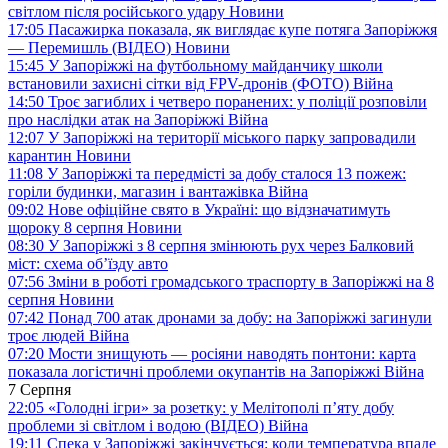
світлом після російського удару
Новини
17:05
Пасажирка показала, як виглядає купе потяга Запоріжжя
— Перемишль (ВІДЕО)
Новини
15:45
У Запоріжжі на футбольному майданчику школи
встановили захисні сітки від FPV-дронів (ФОТО)
Війна
14:50
Троє загиблих і четверо поранених: у поліції розповіли
про наслідки атак на Запоріжжі
Війна
12:07
У Запоріжжі на території міського парку запровадили
карантин
Новини
11:08
У Запоріжжі та передмісті за добу сталося 13 пожеж:
горіли будинки, магазин і вантажівка
Війна
09:02
Нове офіційне свято в Україні: що відзначатимуть
щороку 8 серпня
Новини
08:30
У Запоріжжі з 8 серпня змінюють рух через Балковий
міст: схема об’їзду
авто
07:56
Зміни в роботі громадського траспорту в Запоріжжі на 8
серпня
Новини
07:42
Понад 700 атак дронами за добу: на Запоріжжі загинули
троє людей
Війна
07:20
Мости знищують — росіяни наводять понтони: карта
показала логістичні проблеми окупантів на Запоріжжі
Війна
7 Серпня
22:05
«Голодні ігри» за розетку: у Мелітополі п’яту добу
проблеми зі світлом і водою (ВІДЕО)
Війна
19:11
Спека у Запоріжжі закінчується: коли температура впаде