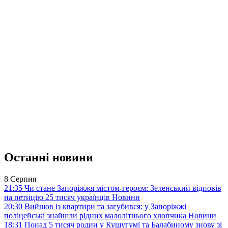
Останні новини
8 Серпня
21:35
Чи стане Запоріжжя містом-героєм: Зеленський відповів
на петицію 25 тисяч українців
Новини
20:30
Вийшов із квартири та загубився: у Запоріжжі
поліцейські знайшли рідних малолітнього хлопчика
Новини
18:31
Понад 5 тисяч родин у Кушугумі та Балабиному знову зі