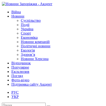
Війна
Новини
Суспільство
Події
Україна
Спорт
Економіка
Новини компаній
Політичні новини
Екологія
Здоров’я
Новини Херсона
Відпочинок
Популярне
Ексклюзив
Погляд
Фото-відео
Підтримка сайту Акцент
РУС
УКР