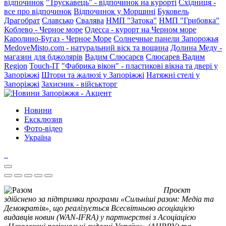
відпочинок
"Трускавець" - відпочинок на курорті
Східниця -
все про відпочинок
Відпочинок у Моршині
Буковель
Драгобрат
Славсько
Свалява
НМП "Затока"
НМП "Грибовка"
Коблево - Черное море
Одесса - курорт на Черном море
Каролино-Бугаз - Черное Море
Солнечные панели Запорожья
MedoveMisto.com - натуральний віск та вощина
Долина Меду -
магазин для бджолярів
Вадим Слюсарєв
Слюсарев Вадим
Region
Touch-IT
"Фабрика вікон" - пластикові вікна та двері у
Запоріжжі
Штори та жалюзі у Запоріжжі
Натяжні стелі у
Запоріжжі
Захисник - військторг
Новини
Ексклюзив
Фото-відео
Україна
Проєкт
здійснено за підтримки програми «Сильніші разом: Медіа та
Демократія», що реалізується Всесвітньою асоціацією
видавців новин (WAN-IFRA) у партнерстві з Асоціацією