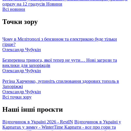
одразу на 12 градусів
Новини
Всі новини
Точки зору
Чому в Мелітополі з бензином та електрикою буде тільки
гірше?
Олександр Чубукін
Безперевна тривога, якої тепер не чути… Нові загрози та
виклики для запоріжців
Олександр Чубукін
Регіна Харченко, зупиніть спилювання здорових тополь в
Запоріжжі
Олександр Чубукін
Всі точки зору
Наші інші проєкти
Відпочинок в Україні 2026 - RestIN
Відпочинок в Україні у
Карпатах у зимку - WinterTime
Карпати - все про гори та