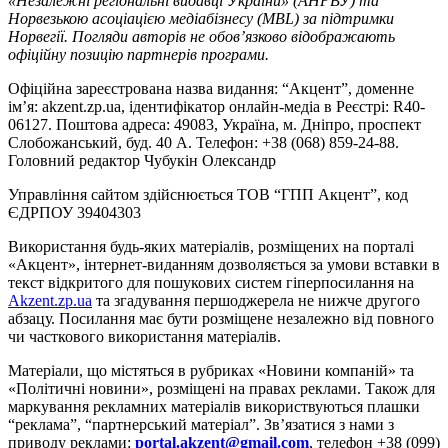
«Незалежні регіональні видавці України» (АНРВУ) та
Норвезькою асоціацією медіабізнесу (MBL) за підтримки
Норвегії. Погляди авторів не обов’язково відображають
офіційну позицію партнерів програми.
Офіційна зареєстрована назва видання: “Акцент”, доменне
ім’я: akzent.zp.ua, ідентифікатор онлайн-медіа в Реєстрі: R40-
06127. Поштова адреса: 49083, Україна, м. Дніпро, проспект
Слобожанський, буд. 40 А. Телефон: +38 (068) 859-24-88.
Головний редактор Чубукін Олександр
Управління сайтом здійснюється ТОВ “ГПП Акцент”, код
ЄДРПОУ 39404303
Використання будь-яких матеріалів, розміщених на порталі
«Акцент», інтернет-виданням дозволяється за умови вставки в
текст відкритого для пошукових систем гіперпосилання на
Akzent.zp.ua
та згадування першоджерела не нижче другого
абзацу. Посилання має бути розміщене незалежно від повного
чи часткового використання матеріалів.
Матеріали, що містяться в рубриках «Новини компаній» та
«Політичні новини», розміщені на правах реклами. Також для
маркування рекламних матеріалів використвуються плашки
“реклама”, “партнерський матеріал”. Зв’язатися з нами з
приводу реклами:
portal.akzent@gmail.com
, телефон +38 (099)