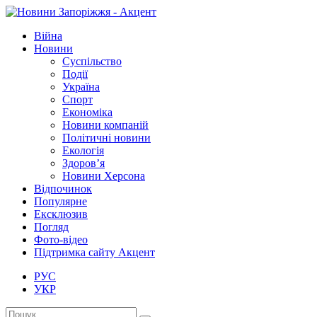
Війна
Новини
Суспільство
Події
Україна
Спорт
Економіка
Новини компаній
Політичні новини
Екологія
Здоров’я
Новини Херсона
Відпочинок
Популярне
Ексклюзив
Погляд
Фото-відео
Підтримка сайту Акцент
РУС
УКР