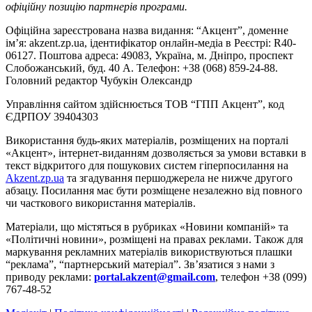
офіційну позицію партнерів програми.
Офіційна зареєстрована назва видання: “Акцент”, доменне
ім’я: akzent.zp.ua, ідентифікатор онлайн-медіа в Реєстрі: R40-
06127. Поштова адреса: 49083, Україна, м. Дніпро, проспект
Слобожанський, буд. 40 А. Телефон: +38 (068) 859-24-88.
Головний редактор Чубукін Олександр
Управління сайтом здійснюється ТОВ “ГПП Акцент”, код
ЄДРПОУ 39404303
Використання будь-яких матеріалів, розміщених на порталі
«Акцент», інтернет-виданням дозволяється за умови вставки в
текст відкритого для пошукових систем гіперпосилання на
Akzent.zp.ua
та згадування першоджерела не нижче другого
абзацу. Посилання має бути розміщене незалежно від повного
чи часткового використання матеріалів.
Матеріали, що містяться в рубриках «Новини компаній» та
«Політичні новини», розміщені на правах реклами. Також для
маркування рекламних матеріалів використвуються плашки
“реклама”, “партнерський матеріал”. Зв’язатися з нами з
приводу реклами:
portal.akzent@gmail.com
, телефон +38 (099)
767-48-52