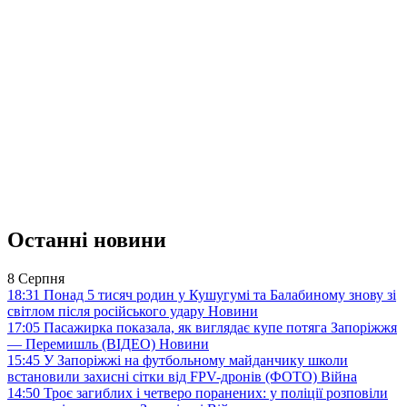
Останні новини
8 Серпня
18:31
Понад 5 тисяч родин у Кушугумі та Балабиному знову зі
світлом після російського удару
Новини
17:05
Пасажирка показала, як виглядає купе потяга Запоріжжя
— Перемишль (ВІДЕО)
Новини
15:45
У Запоріжжі на футбольному майданчику школи
встановили захисні сітки від FPV-дронів (ФОТО)
Війна
14:50
Троє загиблих і четверо поранених: у поліції розповіли