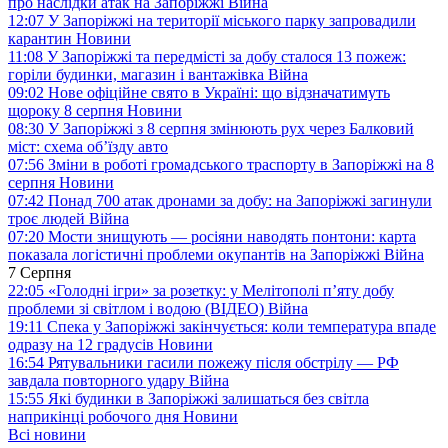
про наслідки атак на Запоріжжі
Війна
12:07
У Запоріжжі на території міського парку запровадили
карантин
Новини
11:08
У Запоріжжі та передмісті за добу сталося 13 пожеж:
горіли будинки, магазин і вантажівка
Війна
09:02
Нове офіційне свято в Україні: що відзначатимуть
щороку 8 серпня
Новини
08:30
У Запоріжжі з 8 серпня змінюють рух через Балковий
міст: схема об’їзду
авто
07:56
Зміни в роботі громадського траспорту в Запоріжжі на 8
серпня
Новини
07:42
Понад 700 атак дронами за добу: на Запоріжжі загинули
троє людей
Війна
07:20
Мости знищують — росіяни наводять понтони: карта
показала логістичні проблеми окупантів на Запоріжжі
Війна
7 Серпня
22:05
«Голодні ігри» за розетку: у Мелітополі п’яту добу
проблеми зі світлом і водою (ВІДЕО)
Війна
19:11
Спека у Запоріжжі закінчується: коли температура впаде
одразу на 12 градусів
Новини
16:54
Рятувальники гасили пожежу після обстрілу — РФ
завдала повторного удару
Війна
15:55
Які будинки в Запоріжжі залишаться без світла
наприкінці робочого дня
Новини
Всі новини