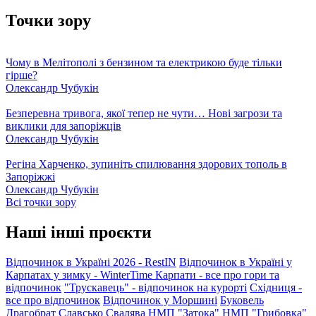
Точки зору
Чому в Мелітополі з бензином та електрикою буде тільки
гірше?
Олександр Чубукін
Безперевна тривога, якої тепер не чути… Нові загрози та
виклики для запоріжців
Олександр Чубукін
Регіна Харченко, зупиніть спилювання здорових тополь в
Запоріжжі
Олександр Чубукін
Всі точки зору
Наші інші проєкти
Відпочинок в Україні 2026 - RestIN
Відпочинок в Україні у
Карпатах у зимку - WinterTime
Карпати - все про гори та
відпочинок
"Трускавець" - відпочинок на курорті
Східниця -
все про відпочинок
Відпочинок у Моршині
Буковель
Драгобрат
Славсько
Свалява
НМП "Затока"
НМП "Грибовка"