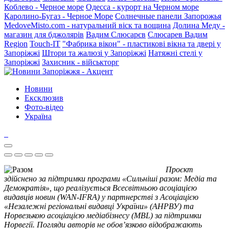
Коблево - Черное море
Одесса - курорт на Черном море
Каролино-Бугаз - Черное Море
Солнечные панели Запорожья
MedoveMisto.com - натуральний віск та вощина
Долина Меду -
магазин для бджолярів
Вадим Слюсарєв
Слюсарев Вадим
Region
Touch-IT
"Фабрика вікон" - пластикові вікна та двері у
Запоріжжі
Штори та жалюзі у Запоріжжі
Натяжні стелі у
Запоріжжі
Захисник - військторг
Новини
Ексклюзив
Фото-відео
Україна
Проєкт
здійснено за підтримки програми «Сильніші разом: Медіа та
Демократія», що реалізується Всесвітньою асоціацією
видавців новин (WAN-IFRA) у партнерстві з Асоціацією
«Незалежні регіональні видавці України» (АНРВУ) та
Норвезькою асоціацією медіабізнесу (MBL) за підтримки
Норвегії. Погляди авторів не обов’язково відображають