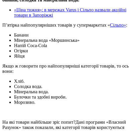
«Ціна тижня»: в мережах Varus і Сільпо назвали акційні
товари в Запоріжжі
П’ятірка найпопулярніших товарів у супермаркетах «
Сільпо»
:
Банани
Мінеральна вода «Моршинська»
Напій Coca-Cola
Огірки
Яйця
Якщо ж говорити про найпопулярніші категорії товарів, то ось
вони:
Хліб.
Солодка вода.
Мінеральна вода.
Булочки та здобні вироби.
Морозиво.
На які товари найбільше зріс попит?Дані програми «Власний
Рахунок» також показали, які категорії товарів користуються