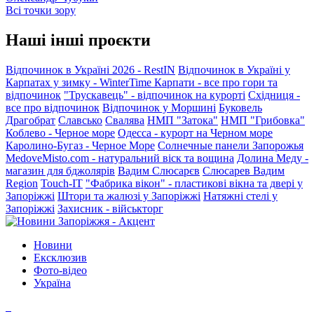
Всі точки зору
Наші інші проєкти
Відпочинок в Україні 2026 - RestIN
Відпочинок в Україні у
Карпатах у зимку - WinterTime
Карпати - все про гори та
відпочинок
"Трускавець" - відпочинок на курорті
Східниця -
все про відпочинок
Відпочинок у Моршині
Буковель
Драгобрат
Славсько
Свалява
НМП "Затока"
НМП "Грибовка"
Коблево - Черное море
Одесса - курорт на Черном море
Каролино-Бугаз - Черное Море
Солнечные панели Запорожья
MedoveMisto.com - натуральний віск та вощина
Долина Меду -
магазин для бджолярів
Вадим Слюсарєв
Слюсарев Вадим
Region
Touch-IT
"Фабрика вікон" - пластикові вікна та двері у
Запоріжжі
Штори та жалюзі у Запоріжжі
Натяжні стелі у
Запоріжжі
Захисник - військторг
Новини
Ексклюзив
Фото-відео
Україна