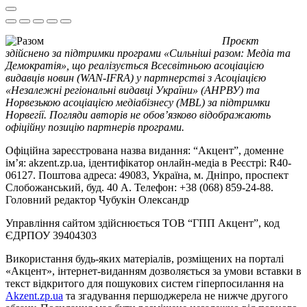
Проєкт
здійснено за підтримки програми «Сильніші разом: Медіа та
Демократія», що реалізується Всесвітньою асоціацією
видавців новин (WAN-IFRA) у партнерстві з Асоціацією
«Незалежні регіональні видавці України» (АНРВУ) та
Норвезькою асоціацією медіабізнесу (MBL) за підтримки
Норвегії. Погляди авторів не обов’язково відображають
офіційну позицію партнерів програми.
Офіційна зареєстрована назва видання: “Акцент”, доменне
ім’я: akzent.zp.ua, ідентифікатор онлайн-медіа в Реєстрі: R40-
06127. Поштова адреса: 49083, Україна, м. Дніпро, проспект
Слобожанський, буд. 40 А. Телефон: +38 (068) 859-24-88.
Головний редактор Чубукін Олександр
Управління сайтом здійснюється ТОВ “ГПП Акцент”, код
ЄДРПОУ 39404303
Використання будь-яких матеріалів, розміщених на порталі
«Акцент», інтернет-виданням дозволяється за умови вставки в
текст відкритого для пошукових систем гіперпосилання на
Akzent.zp.ua
та згадування першоджерела не нижче другого