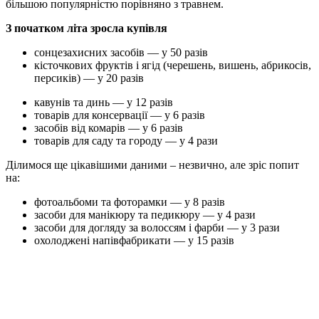
більшою популярністю порівняно з травнем.
З початком літа зросла купівля
сонцезахисних засобів — у 50 разів
кісточкових фруктів і ягід (черешень, вишень, абрикосів,
персиків) — у 20 разів
кавунів та динь — у 12 разів
товарів для консервації — у 6 разів
засобів від комарів — у 6 разів
товарів для саду та городу — у 4 рази
Ділимося ще цікавішими даними – незвично, але зріс попит
на:
фотоальбоми та фоторамки — у 8 разів
засоби для манікюру та педикюру — у 4 рази
засоби для догляду за волоссям і фарби — у 3 рази
охолоджені напівфабрикати — у 15 разів