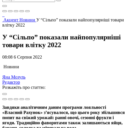
Акцент
Новини
У “Сільпо” показали найпопулярніші товари
влітку 2022
У “Сільпо” показали найпопулярніші
товари влітку 2022
08:08 6 Серпня 2022
Новини
Яна Мозуль
Редактор
Розкажіть про статтю:
Завдяки аналітичним даним програми лояльності
«Власний Рахунок» з’ясувалося, що цього року збільшився
попит на свіжий урожай: ранні овочі, сезонні фрукти і
ягоди. Традиційно фаворитами також залишаються яйця,
банани, солодка та мінеральна вода.