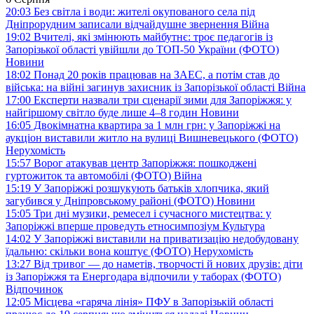
20:03
Без світла і води: жителі окупованого села під
Дніпрорудним записали відчайдушне звернення
Війна
19:02
Вчителі, які змінюють майбутнє: троє педагогів із
Запорізької області увійшли до ТОП-50 України (ФОТО)
Новини
18:02
Понад 20 років працював на ЗАЕС, а потім став до
війська: на війні загинув захисник із Запорізької області
Війна
17:00
Експерти назвали три сценарії зими для Запоріжжя: у
найгіршому світло буде лише 4–8 годин
Новини
16:05
Двокімнатна квартира за 1 млн грн: у Запоріжжі на
аукціон виставили житло на вулиці Вишневецького (ФОТО)
Нерухомість
15:57
Ворог атакував центр Запоріжжя: пошкоджені
гуртожиток та автомобілі (ФОТО)
Війна
15:19
У Запоріжжі розшукують батьків хлопчика, який
загубився у Дніпровському районі (ФОТО)
Новини
15:05
Три дні музики, ремесел і сучасного мистецтва: у
Запоріжжі вперше проведуть етносимпозіум
Культура
14:02
У Запоріжжі виставили на приватизацію недобудовану
їдальню: скільки вона коштує (ФОТО)
Нерухомість
13:27
Від тривог — до наметів, творчості й нових друзів: діти
із Запоріжжя та Енергодара відпочили у таборах (ФОТО)
Відпочинок
12:05
Місцева «гаряча лінія» ПФУ в Запорізькій області