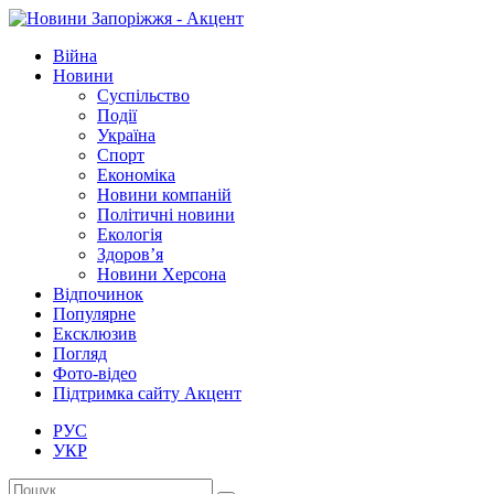
Війна
Новини
Суспільство
Події
Україна
Спорт
Економіка
Новини компаній
Політичні новини
Екологія
Здоров’я
Новини Херсона
Відпочинок
Популярне
Ексклюзив
Погляд
Фото-відео
Підтримка сайту Акцент
РУС
УКР