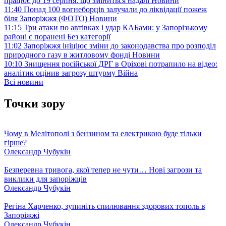
працює до 19 серпня: що зміниться надалі
Новини
11:40
Понад 100 вогнеборців залучали до ліквідації пожеж
біля Запоріжжя (ФОТО)
Новини
11:15
Три атаки по автівках і удар КАБами: у Запорізькому
районі є поранені
Без категорії
11:02
Запоріжжя ініціює зміни до законодавства про розподіл
природного газу в житловому фонді
Новини
10:10
Знищення російської ДРГ в Оріхові потрапило на відео:
аналітик оцінив загрозу штурму
Війна
Всі новини
Точки зору
Чому в Мелітополі з бензином та електрикою буде тільки
гірше?
Олександр Чубукін
Безперевна тривога, якої тепер не чути… Нові загрози та
виклики для запоріжців
Олександр Чубукін
Регіна Харченко, зупиніть спилювання здорових тополь в
Запоріжжі
Олександр Чубукін