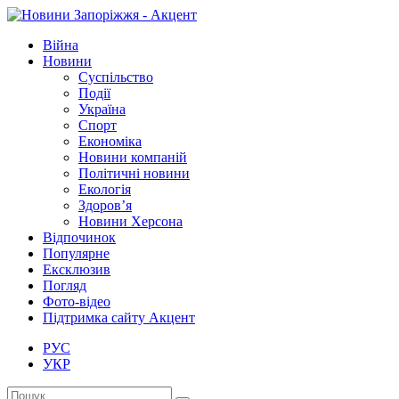
Війна
Новини
Суспільство
Події
Україна
Спорт
Економіка
Новини компаній
Політичні новини
Екологія
Здоров’я
Новини Херсона
Відпочинок
Популярне
Ексклюзив
Погляд
Фото-відео
Підтримка сайту Акцент
РУС
УКР