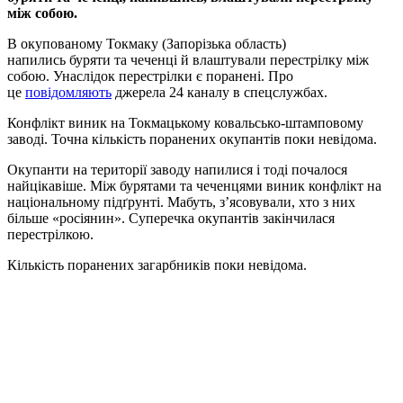
між собою.
В окупованому Токмаку (Запорізька область)
напились буряти та чеченці й влаштували перестрілку між
собою. Унаслідок перестрілки є поранені. Про
це
повідомляють
джерела 24 каналу в спецслужбах.
Конфлікт виник на Токмацькому ковальсько-штамповому
заводі. Точна кількість поранених окупантів поки невідома.
Окупанти на території заводу напилися і тоді почалося
найцікавіше. Між бурятами та чеченцями виник конфлікт на
національному підґрунті. Мабуть, з’ясовували, хто з них
більше «росіянин». Суперечка окупантів закінчилася
перестрілкою.
Кількість поранених загарбників поки невідома.