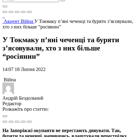
Акцент
Війна
У Токмаку п’яні чеченці та буряти з’ясовували,
хто з них більше “росіянин”
У Токмаку п’яні чеченці та буряти
з’ясовували, хто з них більше
“росіянин”
14:07 18 Липня 2022
Війна
Андрій Бездольний
Редактор
Розкажіть про статтю:
На Запоріжжі окупанти не перестають дивувати. Так,
буряти та чеченці, напившись, влаштували перестрілку