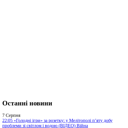
Останні новини
7 Серпня
22:05
«Голодні ігри» за розетку: у Мелітополі п’яту добу
проблеми зі світлом і водою (ВІДЕО)
Війна