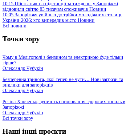
10:15
Шість атак на підстанції за тиждень: у Запоріжжі
відновили світло 83 тисячам споживачів
Новини
10:05
Запоріжжя увійшло до трійки молодіжних столиць
України-2026: хто випередив місто
Новини
Всі новини
Точки зору
Чому в Мелітополі з бензином та електрикою буде тільки
гірше?
Олександр Чубукін
Безперевна тривога, якої тепер не чути… Нові загрози та
виклики для запоріжців
Олександр Чубукін
Регіна Харченко, зупиніть спилювання здорових тополь в
Запоріжжі
Олександр Чубукін
Всі точки зору
Наші інші проєкти