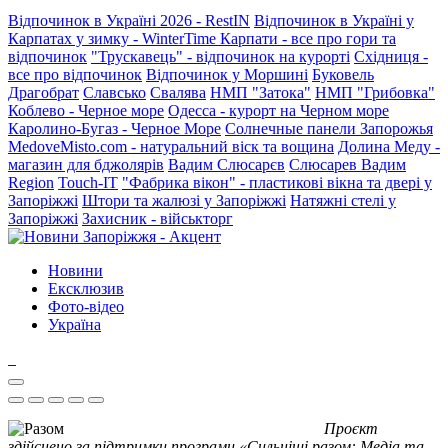
Відпочинок в Україні 2026 - RestIN
Відпочинок в Україні у
Карпатах у зимку - WinterTime
Карпати - все про гори та
відпочинок
"Трускавець" - відпочинок на курорті
Східниця -
все про відпочинок
Відпочинок у Моршині
Буковель
Драгобрат
Славсько
Свалява
НМП "Затока"
НМП "Грибовка"
Коблево - Черное море
Одесса - курорт на Черном море
Каролино-Бугаз - Черное Море
Солнечные панели Запорожья
MedoveMisto.com - натуральний віск та вощина
Долина Меду -
магазин для бджолярів
Вадим Слюсарєв
Слюсарев Вадим
Region
Touch-IT
"Фабрика вікон" - пластикові вікна та двері у
Запоріжжі
Штори та жалюзі у Запоріжжі
Натяжні стелі у
Запоріжжі
Захисник - військторг
Новини
Ексклюзив
Фото-відео
Україна
Проєкт
здійснено за підтримки програми «Сильніші разом: Медіа та