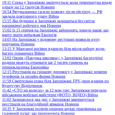
19:11
Спека у Запоріжжі закінчується: коли температура впаде
одразу на 12 градусів
Новини
16:54
Рятувальники гасили пожежу після обстрілу — РФ
завдала повторного удару
Війна
15:55
Які будинки в Запоріжжі залишаться без світла
наприкінці робочого дня
Новини
15:02
Із 15 серпня на Запоріжжі заборонять ловити раків: що
варто знати рибалкам
Екологія
14:03
На Запоріжжі у відомому ресторані виявили купу
порушень
Новини
13:15
У Марганці росіяни вдарили біля місця набору води:
багато поранених
Війна
13:02
Окрім «Пакунка школяра»: у Запоріжжі багатодітні
родини можуть отримати ще 2 тисячі гривень на
першокласника
Економіка
12:15
Реєстрація на грошову допомогу у Запоріжжі: номери
телефонів та онлайн-форма
Новини
11:59
Смертельна атака біля Запоріжжя: FPV-дрон вдарив по
Кушугуму
Відпочинок
11:42
«СТО на колесах» за 12 млн грн: Запоріжжя передало
військовим мобільні майстерні (ФОТО, ВІДЕО)
Війна
11:02
Залишилося два дні: у Запоріжжі завершується
реєстрація на благодійний ярмарок
Новини
10:35
У Запоріжжі поліція охорони шукає працівника на
головний пульт: що пропонують
Новини