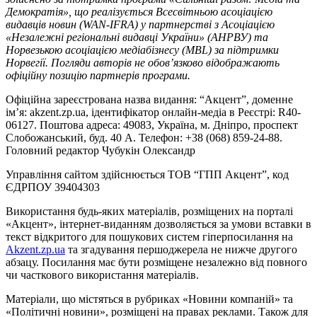
Демократія», що реалізується Всесвітньою асоціацією
видавців новин (WAN-IFRA) у партнерстві з Асоціацією
«Незалежні регіональні видавці України» (АНРВУ) та
Норвезькою асоціацією медіабізнесу (MBL) за підтримки
Норвегії. Погляди авторів не обов’язково відображають
офіційну позицію партнерів програми.
Офіційна зареєстрована назва видання: “Акцент”, доменне
ім’я: akzent.zp.ua, ідентифікатор онлайн-медіа в Реєстрі: R40-
06127. Поштова адреса: 49083, Україна, м. Дніпро, проспект
Слобожанський, буд. 40 А. Телефон: +38 (068) 859-24-88.
Головний редактор Чубукін Олександр
Управління сайтом здійснюється ТОВ “ГПП Акцент”, код
ЄДРПОУ 39404303
Використання будь-яких матеріалів, розміщених на порталі
«Акцент», інтернет-виданням дозволяється за умови вставки в
текст відкритого для пошукових систем гіперпосилання на
Akzent.zp.ua
та згадування першоджерела не нижче другого
абзацу. Посилання має бути розміщене незалежно від повного
чи часткового використання матеріалів.
Матеріали, що містяться в рубриках «Новини компаній» та
«Політичні новини», розміщені на правах реклами. Також для