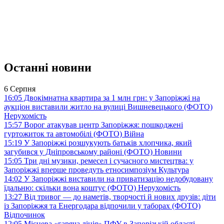
Останні новини
6 Серпня
16:05
Двокімнатна квартира за 1 млн грн: у Запоріжжі на
аукціон виставили житло на вулиці Вишневецького (ФОТО)
Нерухомість
15:57
Ворог атакував центр Запоріжжя: пошкоджені
гуртожиток та автомобілі (ФОТО)
Війна
15:19
У Запоріжжі розшукують батьків хлопчика, який
загубився у Дніпровському районі (ФОТО)
Новини
15:05
Три дні музики, ремесел і сучасного мистецтва: у
Запоріжжі вперше проведуть етносимпозіум
Культура
14:02
У Запоріжжі виставили на приватизацію недобудовану
їдальню: скільки вона коштує (ФОТО)
Нерухомість
13:27
Від тривог — до наметів, творчості й нових друзів: діти
із Запоріжжя та Енергодара відпочили у таборах (ФОТО)
Відпочинок
12:05
Місцева «гаряча лінія» ПФУ в Запорізькій області