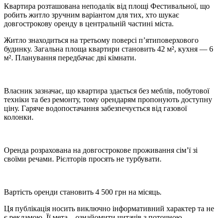
Квартира розташована неподалік від площі Фестивальної, що
робить житло зручним варіантом для тих, хто шукає
довгострокову оренду в центральній частині міста.
Житло знаходиться на третьому поверсі п’ятиповерхового
будинку. Загальна площа квартири становить 42 м², кухня — 6
м². Планування передбачає дві кімнати.
Власник зазначає, що квартира здається без меблів, побутової
техніки та без ремонту, тому орендарям пропонують доступну
ціну. Гаряче водопостачання забезпечується від газової
колонки.
Оренда розрахована на довгострокове проживання сім’ї зі
своїми речами. Рієлторів просять не турбувати.
Вартість оренди становить 4 500 грн на місяць.
Ця публікація носить виключно інформативний характер та не
є рекламою. Її мета – ознайомити читачів з поточною