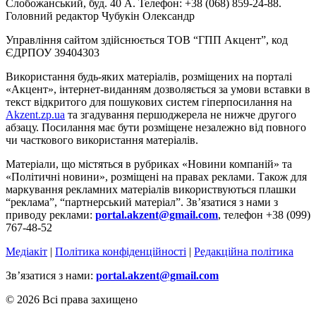
Слобожанський, буд. 40 А. Телефон: +38 (068) 859-24-88.
Головний редактор Чубукін Олександр
Управління сайтом здійснюється ТОВ “ГПП Акцент”, код
ЄДРПОУ 39404303
Використання будь-яких матеріалів, розміщених на порталі
«Акцент», інтернет-виданням дозволяється за умови вставки в
текст відкритого для пошукових систем гіперпосилання на
Akzent.zp.ua
та згадування першоджерела не нижче другого
абзацу. Посилання має бути розміщене незалежно від повного
чи часткового використання матеріалів.
Матеріали, що містяться в рубриках «Новини компаній» та
«Політичні новини», розміщені на правах реклами. Також для
маркування рекламних матеріалів використвуються плашки
“реклама”, “партнерський матеріал”. Зв’язатися з нами з
приводу реклами:
portal.akzent@gmail.com
, телефон +38 (099)
767-48-52
Медіакіт
|
Політика конфіденційності
|
Редакційна політика
Зв’язатися з нами:
portal.akzent@gmail.com
© 2026 Всі права захищено