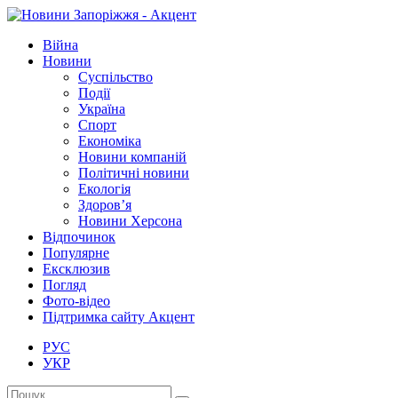
Війна
Новини
Суспільство
Події
Україна
Спорт
Економіка
Новини компаній
Політичні новини
Екологія
Здоров’я
Новини Херсона
Відпочинок
Популярне
Ексклюзив
Погляд
Фото-відео
Підтримка сайту Акцент
РУС
УКР