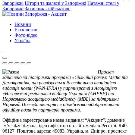
Запоріжжі
Штори та жалюзі у Запоріжжі
Натяжні стелі у
Запоріжжі
Захисник - військторг
Новини
Ексклюзив
Фото-відео
Україна
Проєкт
здійснено за підтримки програми «Сильніші разом: Медіа та
Демократія», що реалізується Всесвітньою асоціацією
видавців новин (WAN-IFRA) у партнерстві з Асоціацією
«Незалежні регіональні видавці України» (АНРВУ) та
Норвезькою асоціацією медіабізнесу (MBL) за підтримки
Норвегії. Погляди авторів не обов’язково відображають
офіційну позицію партнерів програми.
Офіційна зареєстрована назва видання: “Акцент”, доменне
ім’я: akzent.zp.ua, ідентифікатор онлайн-медіа в Реєстрі: R40-
06127. Поштова адреса: 49083, Україна, м. Дніпро, проспект