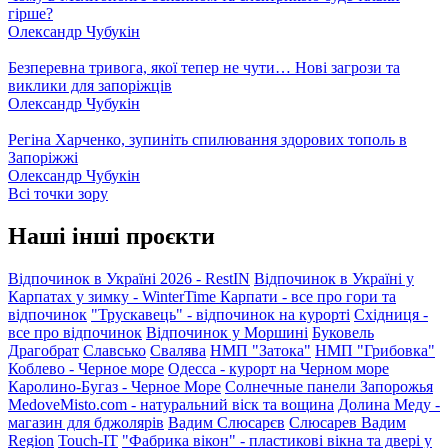
гірше?
Олександр Чубукін
Безперевна тривога, якої тепер не чути… Нові загрози та
виклики для запоріжців
Олександр Чубукін
Регіна Харченко, зупиніть спилювання здорових тополь в
Запоріжжі
Олександр Чубукін
Всі точки зору
Наші інші проєкти
Відпочинок в Україні 2026 - RestIN
Відпочинок в Україні у
Карпатах у зимку - WinterTime
Карпати - все про гори та
відпочинок
"Трускавець" - відпочинок на курорті
Східниця -
все про відпочинок
Відпочинок у Моршині
Буковель
Драгобрат
Славсько
Свалява
НМП "Затока"
НМП "Грибовка"
Коблево - Черное море
Одесса - курорт на Черном море
Каролино-Бугаз - Черное Море
Солнечные панели Запорожья
MedoveMisto.com - натуральний віск та вощина
Долина Меду -
магазин для бджолярів
Вадим Слюсарєв
Слюсарев Вадим
Region
Touch-IT
"Фабрика вікон" - пластикові вікна та двері у