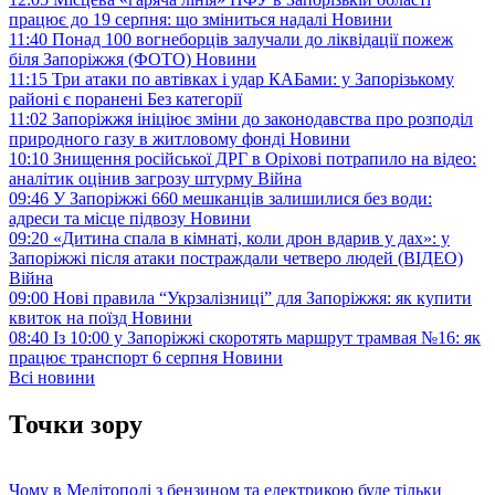
працює до 19 серпня: що зміниться надалі
Новини
11:40
Понад 100 вогнеборців залучали до ліквідації пожеж
біля Запоріжжя (ФОТО)
Новини
11:15
Три атаки по автівках і удар КАБами: у Запорізькому
районі є поранені
Без категорії
11:02
Запоріжжя ініціює зміни до законодавства про розподіл
природного газу в житловому фонді
Новини
10:10
Знищення російської ДРГ в Оріхові потрапило на відео:
аналітик оцінив загрозу штурму
Війна
09:46
У Запоріжжі 660 мешканців залишилися без води:
адреси та місце підвозу
Новини
09:20
«Дитина спала в кімнаті, коли дрон вдарив у дах»: у
Запоріжжі після атаки постраждали четверо людей (ВІДЕО)
Війна
09:00
Нові правила “Укрзалізниці” для Запоріжжя: як купити
квиток на поїзд
Новини
08:40
Із 10:00 у Запоріжжі скоротять маршрут трамвая №16: як
працює транспорт 6 серпня
Новини
Всі новини
Точки зору
Чому в Мелітополі з бензином та електрикою буде тільки