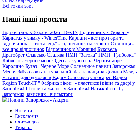
Олександр Чубукін
Всі точки зору
Наші інші проєкти
Відпочинок в Україні 2026 - RestIN
Відпочинок в Україні у
Карпатах у зимку - WinterTime
Карпати - все про гори та
відпочинок
"Трускавець" - відпочинок на курорті
Східниця -
все про відпочинок
Відпочинок у Моршині
Буковель
Драгобрат
Славсько
Свалява
НМП "Затока"
НМП "Грибовка"
Коблево - Черное море
Одесса - курорт на Черном море
Каролино-Бугаз - Черное Море
Солнечные панели Запорожья
MedoveMisto.com - натуральний віск та вощина
Долина Меду -
магазин для бджолярів
Вадим Слюсарєв
Слюсарев Вадим
Region
Touch-IT
"Фабрика вікон" - пластикові вікна та двері у
Запоріжжі
Штори та жалюзі у Запоріжжі
Натяжні стелі у
Запоріжжі
Захисник - військторг
Новини
Ексклюзив
Фото-відео
Україна