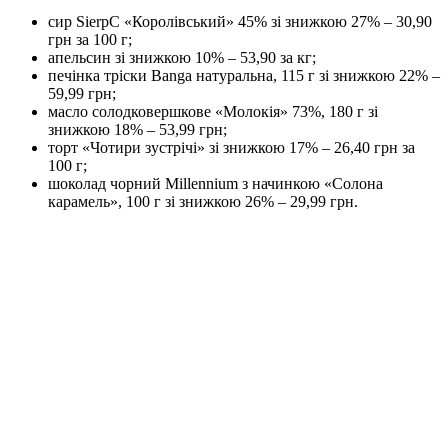
сир SierpС «Королівський» 45% зі знижкою 27% – 30,90
грн за 100 г;
апельсин зі знижкою 10% – 53,90 за кг;
печінка тріски Banga натуральна, 115 г зі знижкою 22% –
59,99 грн;
масло солодковершкове «Молокія» 73%, 180 г зі
знижкою 18% – 53,99 грн;
торт «Чотири зустрічі» зі знижкою 17% – 26,40 грн за
100 г;
шоколад чорний Millennium з начинкою «Солона
карамель», 100 г зі знижкою 26% – 29,99 грн.