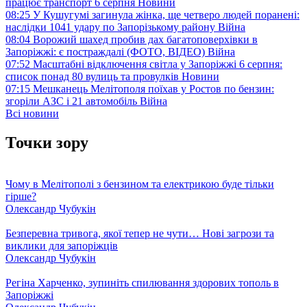
працює транспорт 6 серпня
Новини
08:25
У Кушугумі загинула жінка, ще четверо людей поранені:
наслідки 1041 удару по Запорізькому району
Війна
08:04
Ворожий шахед пробив дах багатоповерхівки в
Запоріжжі: є постраждалі (ФОТО, ВІДЕО)
Війна
07:52
Масштабні відключення світла у Запоріжжі 6 серпня:
список понад 80 вулиць та провулків
Новини
07:15
Мешканець Мелітополя поїхав у Ростов по бензин:
згоріли АЗС і 21 автомобіль
Війна
Всі новини
Точки зору
Чому в Мелітополі з бензином та електрикою буде тільки
гірше?
Олександр Чубукін
Безперевна тривога, якої тепер не чути… Нові загрози та
виклики для запоріжців
Олександр Чубукін
Регіна Харченко, зупиніть спилювання здорових тополь в
Запоріжжі