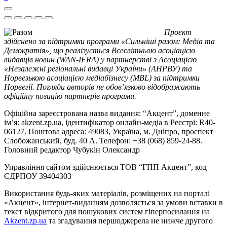
Проєкт
здійснено за підтримки програми «Сильніші разом: Медіа та
Демократія», що реалізується Всесвітньою асоціацією
видавців новин (WAN-IFRA) у партнерстві з Асоціацією
«Незалежні регіональні видавці України» (АНРВУ) та
Норвезькою асоціацією медіабізнесу (MBL) за підтримки
Норвегії. Погляди авторів не обов’язково відображають
офіційну позицію партнерів програми.
Офіційна зареєстрована назва видання: “Акцент”, доменне
ім’я: akzent.zp.ua, ідентифікатор онлайн-медіа в Реєстрі: R40-
06127. Поштова адреса: 49083, Україна, м. Дніпро, проспект
Слобожанський, буд. 40 А. Телефон: +38 (068) 859-24-88.
Головний редактор Чубукін Олександр
Управління сайтом здійснюється ТОВ “ГПП Акцент”, код
ЄДРПОУ 39404303
Використання будь-яких матеріалів, розміщених на порталі
«Акцент», інтернет-виданням дозволяється за умови вставки в
текст відкритого для пошукових систем гіперпосилання на
Akzent.zp.ua
та згадування першоджерела не нижче другого