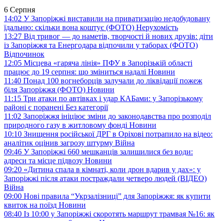
6 Серпня
14:02
У Запоріжжі виставили на приватизацію недобудовану
їдальню: скільки вона коштує (ФОТО)
Нерухомість
13:27
Від тривог — до наметів, творчості й нових друзів: діти
із Запоріжжя та Енергодара відпочили у таборах (ФОТО)
Відпочинок
12:05
Місцева «гаряча лінія» ПФУ в Запорізькій області
працює до 19 серпня: що зміниться надалі
Новини
11:40
Понад 100 вогнеборців залучали до ліквідації пожеж
біля Запоріжжя (ФОТО)
Новини
11:15
Три атаки по автівках і удар КАБами: у Запорізькому
районі є поранені
Без категорії
11:02
Запоріжжя ініціює зміни до законодавства про розподіл
природного газу в житловому фонді
Новини
10:10
Знищення російської ДРГ в Оріхові потрапило на відео:
аналітик оцінив загрозу штурму
Війна
09:46
У Запоріжжі 660 мешканців залишилися без води:
адреси та місце підвозу
Новини
09:20
«Дитина спала в кімнаті, коли дрон вдарив у дах»: у
Запоріжжі після атаки постраждали четверо людей (ВІДЕО)
Війна
09:00
Нові правила “Укрзалізниці” для Запоріжжя: як купити
квиток на поїзд
Новини
08:40
Із 10:00 у Запоріжжі скоротять маршрут трамвая №16: як