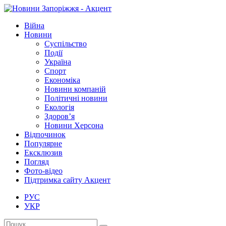
Війна
Новини
Суспільство
Події
Україна
Спорт
Економіка
Новини компаній
Політичні новини
Екологія
Здоров’я
Новини Херсона
Відпочинок
Популярне
Ексклюзив
Погляд
Фото-відео
Підтримка сайту Акцент
РУС
УКР