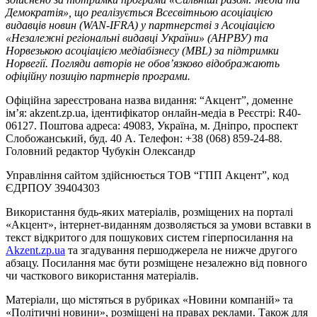
Демократія», що реалізується Всесвітньою асоціацією
видавців новин (WAN-IFRA) у партнерстві з Асоціацією
«Незалежні регіональні видавці України» (АНРВУ) та
Норвезькою асоціацією медіабізнесу (MBL) за підтримки
Норвегії. Погляди авторів не обов’язково відображають
офіційну позицію партнерів програми.
Офіційна зареєстрована назва видання: “Акцент”, доменне
ім’я: akzent.zp.ua, ідентифікатор онлайн-медіа в Реєстрі: R40-
06127. Поштова адреса: 49083, Україна, м. Дніпро, проспект
Слобожанський, буд. 40 А. Телефон: +38 (068) 859-24-88.
Головний редактор Чубукін Олександр
Управління сайтом здійснюється ТОВ “ГПП Акцент”, код
ЄДРПОУ 39404303
Використання будь-яких матеріалів, розміщених на порталі
«Акцент», інтернет-виданням дозволяється за умови вставки в
текст відкритого для пошукових систем гіперпосилання на
Akzent.zp.ua
та згадування першоджерела не нижче другого
абзацу. Посилання має бути розміщене незалежно від повного
чи часткового використання матеріалів.
Матеріали, що містяться в рубриках «Новини компаній» та
«Політичні новини», розміщені на правах реклами. Також для