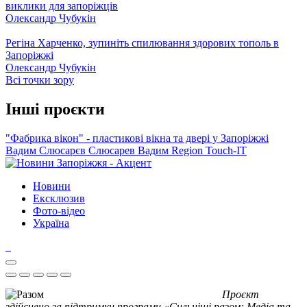
виклики для запоріжців
Олександр Чубукін
Регіна Харченко, зупиніть спилювання здорових тополь в
Запоріжжі
Олександр Чубукін
Всі точки зору
Інші проєкти
"Фабрика вікон" - пластикові вікна та двері у Запоріжжі
Вадим Слюсарєв
Слюсарев Вадим
Region
Touch-IT
Новини
Ексклюзив
Фото-відео
Україна
Проєкт
здійснено за підтримки програми «Сильніші разом: Медіа та