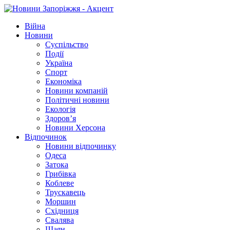
Війна
Новини
Суспільство
Події
Україна
Спорт
Економіка
Новини компаній
Політичні новини
Екологія
Здоров’я
Новини Херсона
Відпочинок
Новини відпочинку
Одеса
Затока
Грибівка
Коблеве
Трускавець
Моршин
Східниця
Свалява
Шаян