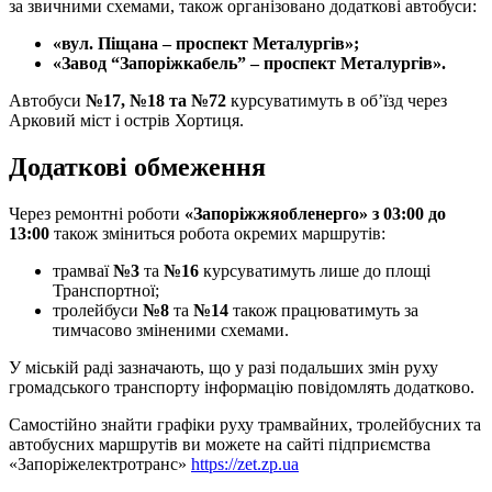
за звичними схемами, також організовано додаткові автобуси:
«вул. Піщана – проспект Металургів»;
«Завод “Запоріжкабель” – проспект Металургів».
Автобуси
№17, №18 та №72
курсуватимуть в об’їзд через
Арковий міст і острів Хортиця.
Додаткові обмеження
Через ремонтні роботи
«Запоріжжяобленерго»
з 03:00 до
13:00
також зміниться робота окремих маршрутів:
трамваї
№3
та
№16
курсуватимуть лише до площі
Транспортної;
тролейбуси
№8
та
№14
також працюватимуть за
тимчасово зміненими схемами.
У міській раді зазначають, що у разі подальших змін руху
громадського транспорту інформацію повідомлять додатково.
Самостійно знайти графіки руху трамвайних, тролейбусних та
автобусних маршрутів ви можете на сайті підприємства
«Запоріжелектротранс»
https://zet.zp.ua