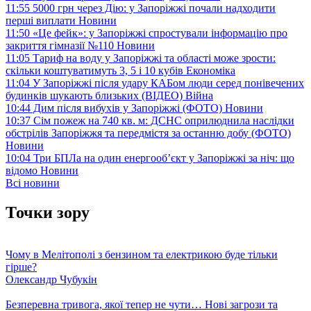
11:55
5000 грн через Дію: у Запоріжжі почали надходити
перші виплати
Новини
11:50
«Це фейк»: у Запоріжжі спростували інформацію про
закриття гімназії №110
Новини
11:05
Тариф на воду у Запоріжжі та області може зрости:
скільки коштуватимуть 3, 5 і 10 кубів
Економіка
11:04
У Запоріжжі після удару КАБом люди серед понівечених
будинків шукають близьких (ВІДЕО)
Війна
10:44
Дим після вибухів у Запоріжжі (ФОТО)
Новини
10:37
Сім пожеж на 740 кв. м: ДСНС оприлюднила наслідки
обстрілів Запоріжжя та передмістя за останню добу (ФОТО)
Новини
10:04
Три БПЛа на один енергооб’єкт у Запоріжжі за ніч: що
відомо
Новини
Всі новини
Точки зору
Чому в Мелітополі з бензином та електрикою буде тільки
гірше?
Олександр Чубукін
Безперевна тривога, якої тепер не чути… Нові загрози та