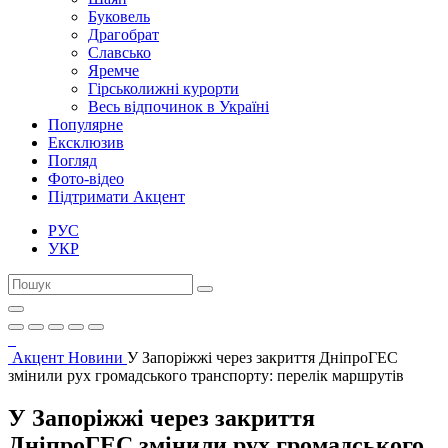
Буковель
Драгобрат
Славсько
Яремче
Гірськолижні курорти
Весь відпочинок в Україні
Популярне
Ексклюзив
Погляд
Фото-відео
Підтримати Акцент
РУС
УКР
Акцент
Новини
У Запоріжжі через закриття ДніпроГЕС
змінили рух громадського транспорту: перелік маршрутів
У Запоріжжі через закриття
ДніпроГЕС змінили рух громадського