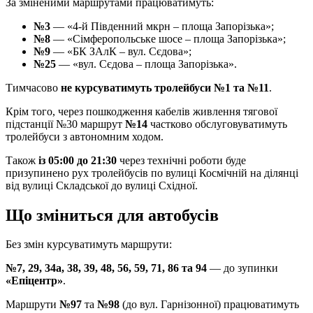
За зміненими маршрутами працюватимуть:
№3
— «4-й Південний мкрн – площа Запорізька»;
№8
— «Сімферопольське шосе – площа Запорізька»;
№9
— «БК ЗАлК – вул. Сєдова»;
№25
— «вул. Сєдова – площа Запорізька».
Тимчасово
не курсуватимуть тролейбуси №1 та №11
.
Крім того, через пошкодження кабелів живлення тягової
підстанції №30 маршрут
№14
частково обслуговуватимуть
тролейбуси з автономним ходом.
Також
із 05:00 до 21:30
через технічні роботи буде
призупинено рух тролейбусів по вулиці Космічній на ділянці
від вулиці Складської до вулиці Східної.
Що зміниться для автобусів
Без змін курсуватимуть маршрути:
№7, 29, 34а, 38, 39, 48, 56, 59, 71, 86 та 94
— до зупинки
«Епіцентр»
.
Маршрути
№97
та
№98
(до вул. Гарнізонної) працюватимуть