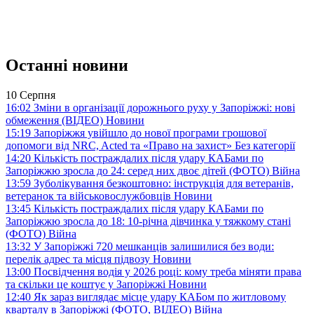
Останні новини
10 Серпня
16:02
Зміни в організації дорожнього руху у Запоріжжі: нові
обмеження (ВІДЕО)
Новини
15:19
Запоріжжя увійшло до нової програми грошової
допомоги від NRC, Acted та «Право на захист»
Без категорії
14:20
Кількість постраждалих після удару КАБами по
Запоріжжю зросла до 24: серед них двоє дітей (ФОТО)
Війна
13:59
Зуболікування безкоштовно: інструкція для ветеранів,
ветеранок та військовослужбовців
Новини
13:45
Кількість постраждалих після удару КАБами по
Запоріжжю зросла до 18: 10-річна дівчинка у тяжкому стані
(ФОТО)
Війна
13:32
У Запоріжжі 720 мешканців залишилися без води:
перелік адрес та місця підвозу
Новини
13:00
Посвідчення водія у 2026 році: кому треба міняти права
та скільки це коштує у Запоріжжі
Новини
12:40
Як зараз виглядає місце удару КАБом по житловому
кварталу в Запоріжжі (ФОТО, ВІДЕО)
Війна