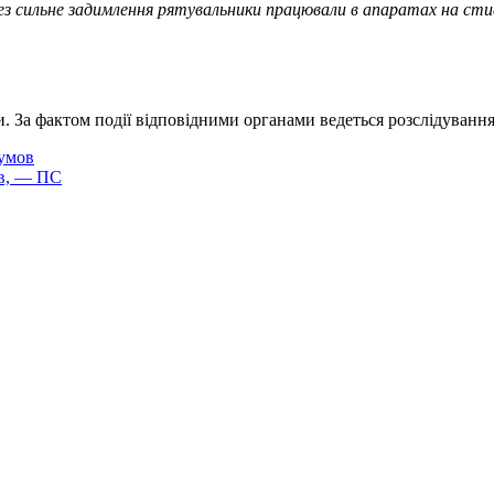
рез сильне задимлення рятувальники працювали в апаратах на с
. За фактом події відповідними органами ведеться розслідування
 умов
ів, — ПС