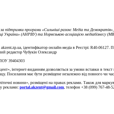
 за підтримки програми «Сильніші разом: Медіа та Демократія»,
ці України» (АНРВУ) та Норвезькою асоціацією медіабізнесу (MBL
akzent.zp.ua, ідентифікатор онлайн-медіа в Реєстрі: R40-06127. П
вний редактор Чубукін Олександр
РПОУ 39404303
цент», інтернет-виданням дозволяється за умови вставки в текс
цу. Посилання має бути розміщене незалежно від повного чи час
літичні новини», розміщені на правах реклами. Також для марк
ду реклами:
portal.akzent@gmail.com
, телефон +38 (099) 767-48-5