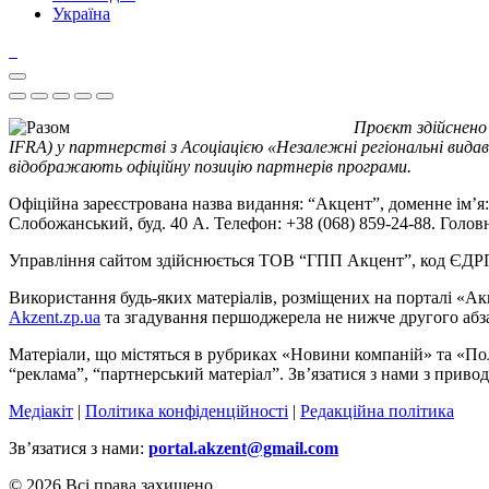
Україна
Проєкт здійснено
IFRA) у партнерстві з Асоціацією «Незалежні регіональні видав
відображають офіційну позицію партнерів програми.
Офіційна зареєстрована назва видання: “Акцент”, доменне ім’я: 
Слобожанський, буд. 40 А. Телефон: +38 (068) 859-24-88. Голо
Управління сайтом здійснюється ТОВ “ГПП Акцент”, код ЄД
Використання будь-яких матеріалів, розміщених на порталі «Ак
Akzent.zp.ua
та згадування першоджерела не нижче другого абза
Матеріали, що містяться в рубриках «Новини компаній» та «По
“реклама”, “партнерський матеріал”. Зв’язатися з нами з приво
Медіакіт
|
Політика конфіденційності
|
Редакційна політика
Зв’язатися з нами:
portal.akzent@gmail.com
© 2026 Всі права захищено