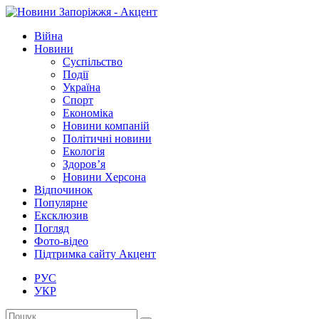
Війна
Новини
Суспільство
Події
Україна
Спорт
Економіка
Новини компаній
Політичні новини
Екологія
Здоров’я
Новини Херсона
Відпочинок
Популярне
Ексклюзив
Погляд
Фото-відео
Підтримка сайту Акцент
РУС
УКР