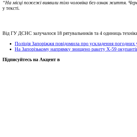
“На місці пожежі виявили тіло чоловіка без ознак життя. Че
у тексті.
Від ГУ ДСНС залучалося 18 рятувальників та 4 одиниць техніки
Поліція Запоріжжя повідомила про ускладення погодних
На Запорізькому напрямку знищено ракету Х-59 окупант
Підписуйтесь на Акцент в