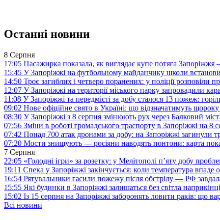
Останні новини
8 Серпня
17:05
Пасажирка показала, як виглядає купе потяга Запоріжж
15:45
У Запоріжжі на футбольному майданчику школи встанови
14:50
Троє загиблих і четверо поранених: у поліції розповіли п
12:07
У Запоріжжі на території міського парку запровадили ка
11:08
У Запоріжжі та передмісті за добу сталося 13 пожеж: горі
09:02
Нове офіційне свято в Україні: що відзначатимуть щороку
08:30
У Запоріжжі з 8 серпня змінюють рух через Балковий міст:
07:56
Зміни в роботі громадського траспорту в Запоріжжі на 8 
07:42
Понад 700 атак дронами за добу: на Запоріжжі загинули 
07:20
Мости знищують — росіяни наводять понтони: карта пока
7 Серпня
22:05
«Голодні ігри» за розетку: у Мелітополі п’яту добу пробл
19:11
Спека у Запоріжжі закінчується: коли температура впаде о
16:54
Рятувальники гасили пожежу після обстрілу — РФ завдал
15:55
Які будинки в Запоріжжі залишаться без світла наприкінц
15:02
Із 15 серпня на Запоріжжі заборонять ловити раків: що в
Всі новини