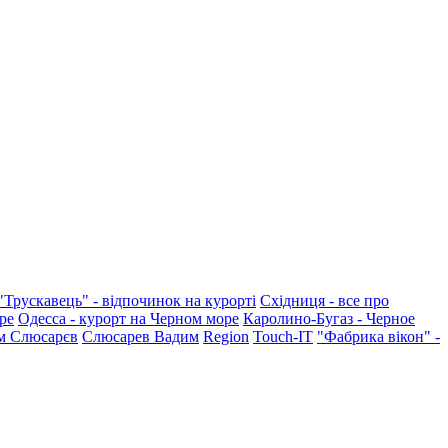
"Трускавець" - відпочинок на курорті
Східниця - все про
ре
Одесса - курорт на Черном море
Каролино-Бугаз - Черное
м Слюсарєв
Слюсарев Вадим
Region
Touch-IT
"Фабрика вікон" -