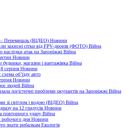
я — Перемишль (ВІДЕО)
Новини
ли захисні сітки від FPV-дронів (ФОТО)
Війна
ро наслідки атак на Запоріжжі
Війна
рантин
Новини
ли будинки, магазин і вантажівка
Війна
 8 серпня
Новини
 схема об’їзду
авто
серпня
Новини
троє людей
Війна
зала логістичні проблеми окупантів на Запоріжжі
Війна
еми зі світлом і водою (ВІДЕО)
Війна
дразу на 12 градусів
Новини
а повторного удару
Війна
і робочого дня
Новини
арто знати рибалкам
Екологія