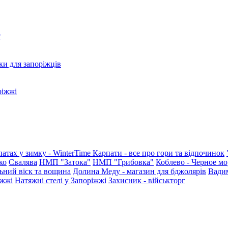
?
ки для запоріжців
ріжжі
патах у зимку - WinterTime
Карпати - все про гори та відпочинок
ко
Свалява
НМП "Затока"
НМП "Грибовка"
Коблево - Черное мо
ьний віск та вощина
Долина Меду - магазин для бджолярів
Вади
іжжі
Натяжні стелі у Запоріжжі
Захисник - військторг