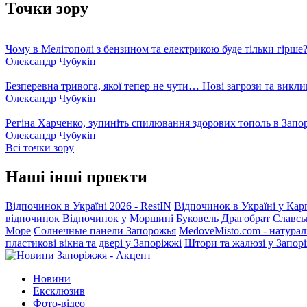
Точки зору
Чому в Мелітополі з бензином та електрикою буде тільки гірше
Олександр Чубукін
Безперевна тривога, якої тепер не чути… Нові загрози та викли
Олександр Чубукін
Регіна Харченко, зупиніть спилювання здорових тополь в Запо
Олександр Чубукін
Всі точки зору
Наші інші проєкти
Відпочинок в Україні 2026 - RestIN
Відпочинок в Україні у Кар
відпочинок
Відпочинок у Моршині
Буковель
Драгобрат
Славсь
Море
Солнечные панели Запорожья
MedoveMisto.com - натурал
пластикові вікна та двері у Запоріжжі
Штори та жалюзі у Запор
Новини
Ексклюзив
Фото-відео