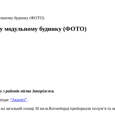
дульному будинку (ФОТО)
і у модульному будинку (ФОТО)
у з районів міста Запоріжжя.
ередає
“Акцент”
.
 на загальній площі 30 кв.м.Вогнеборці приборкали полум’я та 