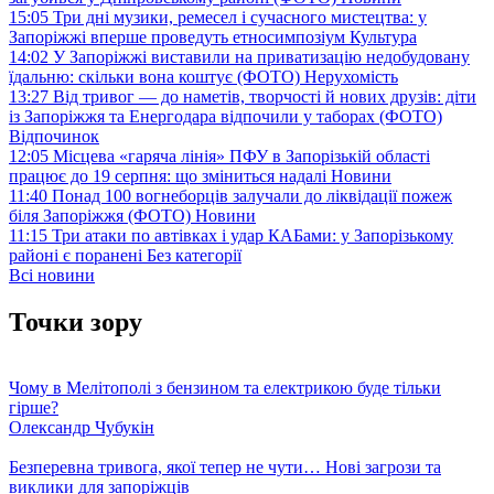
15:05
Три дні музики, ремесел і сучасного мистецтва: у
Запоріжжі вперше проведуть етносимпозіум
Культура
14:02
У Запоріжжі виставили на приватизацію недобудовану
їдальню: скільки вона коштує (ФОТО)
Нерухомість
13:27
Від тривог — до наметів, творчості й нових друзів: діти
із Запоріжжя та Енергодара відпочили у таборах (ФОТО)
Відпочинок
12:05
Місцева «гаряча лінія» ПФУ в Запорізькій області
працює до 19 серпня: що зміниться надалі
Новини
11:40
Понад 100 вогнеборців залучали до ліквідації пожеж
біля Запоріжжя (ФОТО)
Новини
11:15
Три атаки по автівках і удар КАБами: у Запорізькому
районі є поранені
Без категорії
Всі новини
Точки зору
Чому в Мелітополі з бензином та електрикою буде тільки
гірше?
Олександр Чубукін
Безперевна тривога, якої тепер не чути… Нові загрози та
виклики для запоріжців