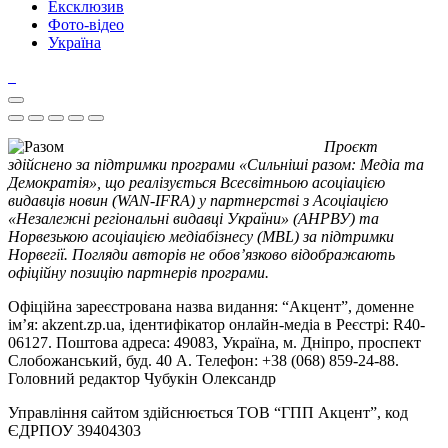
Ексклюзив
Фото-відео
Україна
Проєкт
здійснено за підтримки програми «Сильніші разом: Медіа та
Демократія», що реалізується Всесвітньою асоціацією
видавців новин (WAN-IFRA) у партнерстві з Асоціацією
«Незалежні регіональні видавці України» (АНРВУ) та
Норвезькою асоціацією медіабізнесу (MBL) за підтримки
Норвегії. Погляди авторів не обов’язково відображають
офіційну позицію партнерів програми.
Офіційна зареєстрована назва видання: “Акцент”, доменне
ім’я: akzent.zp.ua, ідентифікатор онлайн-медіа в Реєстрі: R40-
06127. Поштова адреса: 49083, Україна, м. Дніпро, проспект
Слобожанський, буд. 40 А. Телефон: +38 (068) 859-24-88.
Головний редактор Чубукін Олександр
Управління сайтом здійснюється ТОВ “ГПП Акцент”, код
ЄДРПОУ 39404303