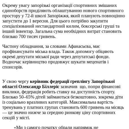
Окрему увагу запорізькі організації спортивних змішаних
єдиноборств приділяють облаштуванню нового спортивного
простору у 72-й школі Запоріжжя, який планують повноцінно
запустити до 1 вересня. Для цього потрібно закупити
спеціалізований нестандартний килим, боксерські груші та
інший інвентар. Загальна сума необхідних витрат становить
близько 700 тисяч гривень.
Частину обладнання, за словами Афанасьєва, має
профінансувати міська влада. Також допомогу обіцяють
окремі депутати міської ради через депутатські фонди.
Водночас керівництво продовжує шукати меценатів і
спонсорів.
У свою чергу
керівник федерації греплінгу Запорізької
області Олександр Біллеріс
зазначив що, попри фінансові
виклики, федерація робить ставку на доступність спорту.
Близько 50–65% дітей займаються безкоштовно, зокрема діти
із соціально вразливих категорій. Максимальна вартість
тренувань у платних групах становить 600 гривень на місяць
— це значно нижче за середню ринкову ціну спортивних
секцій у місті.
«Ми з самого початку обрали напрямок не