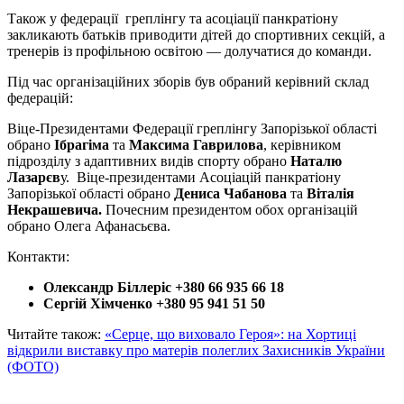
Також у федерації греплінгу та асоціації панкратіону
закликають батьків приводити дітей до спортивних секцій, а
тренерів із профільною освітою — долучатися до команди.
Під час організаційних зборів був обраний керівний склад
федерацій:
Віце-Президентами Федерації греплінгу Запорізької області
обрано
Ібрагіма
та
Максима Гаврилова
, керівником
підрозділу з адаптивних видів спорту обрано
Наталю
Лазарєв
у. Віце-президентами Асоціацій панкратіону
Запорізької області обрано
Дениса Чабанова
та
Віталія
Некрашевича.
Почесним президентом обох організацій
обрано Олега Афанасьєва.
Контакти:
Олександр Біллеріс +380 66 935 66 18
Сергій Хімченко +380 95 941 51 50
Читайте також:
«Серце, що виховало Героя»: на Хортиці
відкрили виставку про матерів полеглих Захисників України
(ФОТО)