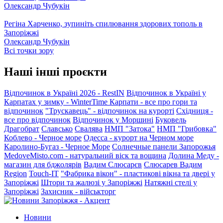
Олександр Чубукін
Регіна Харченко, зупиніть спилювання здорових тополь в
Запоріжжі
Олександр Чубукін
Всі точки зору
Наші інші проєкти
Відпочинок в Україні 2026 - RestIN
Відпочинок в Україні у
Карпатах у зимку - WinterTime
Карпати - все про гори та
відпочинок
"Трускавець" - відпочинок на курорті
Східниця -
все про відпочинок
Відпочинок у Моршині
Буковель
Драгобрат
Славсько
Свалява
НМП "Затока"
НМП "Грибовка"
Коблево - Черное море
Одесса - курорт на Черном море
Каролино-Бугаз - Черное Море
Солнечные панели Запорожья
MedoveMisto.com - натуральний віск та вощина
Долина Меду -
магазин для бджолярів
Вадим Слюсарєв
Слюсарев Вадим
Region
Touch-IT
"Фабрика вікон" - пластикові вікна та двері у
Запоріжжі
Штори та жалюзі у Запоріжжі
Натяжні стелі у
Запоріжжі
Захисник - військторг
Новини