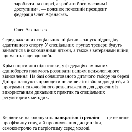
заробляти на спорті, а зробити його масовим і
доступним», — пояснює почесний президент
федерації Олег Афанасьєв.
Олег Афанасьєв
Серед важливих соціальних ініціатив – запуск підрозділу
адаптивного спорту. У спеціальних групах тренери будуть
займатися з інклюзивними дітьми, а також з ветеранами війни,
що мають вади здоров’я.
Крім спортивної підготовки, у федераціях змішаних
єдиноборств планують розвивати напрям психологічного
відновлення. На базі облаштованого дитячого табору на березі
Дніпра планують проводити не лише літні збори для дітей, а й
програми психологічного розвантаження для дорослих із
використанням дихальних практик та спеціальних
регуляторних методик.
Керівники наголошують:
панкратіон і греплінг
— це не лише
про фізичну силу, а й про виховання дисципліни,
самоконтролю та патріотизму серед молоді.