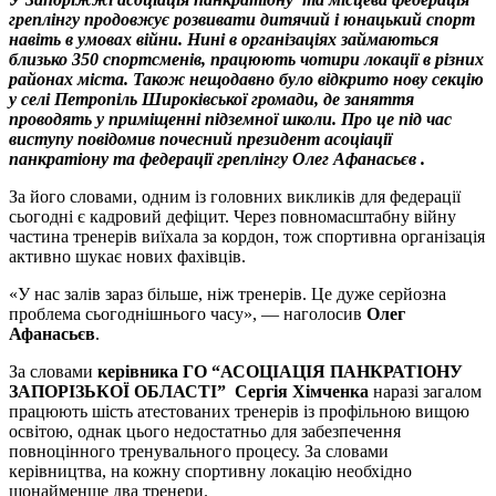
греплінгу продовжує розвивати дитячий і юнацький спорт
навіть в умовах війни. Нині в організаціях займаються
близько 350 спортсменів, працюють чотири локації в різних
районах міста. Також нещодавно було відкрито нову секцію
у селі Петропіль Широківської громади, де заняття
проводять у приміщенні підземної школи. Про це під час
виступу повідомив почесний президент асоціації
панкратіону та федерації греплінгу Олег Афанасьєв .
За його словами, одним із головних викликів для федерації
сьогодні є кадровий дефіцит. Через повномасштабну війну
частина тренерів виїхала за кордон, тож спортивна організація
активно шукає нових фахівців.
«У нас залів зараз більше, ніж тренерів. Це дуже серйозна
проблема сьогоднішнього часу», — наголосив
Олег
Афанасьєв
.
За словами
керівника ГО “АСОЦІАЦІЯ ПАНКРАТІОНУ
ЗАПОРІЗЬКОЇ ОБЛАСТІ” Сергія Хімченка
наразі загалом
працюють шість атестованих тренерів із профільною вищою
освітою, однак цього недостатньо для забезпечення
повноцінного тренувального процесу. За словами
керівництва, на кожну спортивну локацію необхідно
щонайменше два тренери.