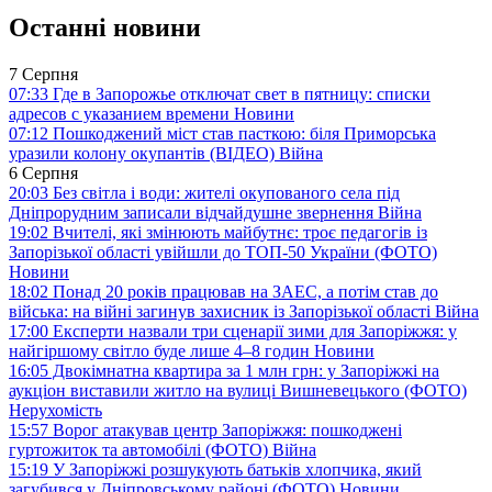
Останні новини
7 Серпня
07:33
Где в Запорожье отключат свет в пятницу: списки
адресов с указанием времени
Новини
07:12
Пошкоджений міст став пасткою: біля Приморська
уразили колону окупантів (ВІДЕО)
Війна
6 Серпня
20:03
Без світла і води: жителі окупованого села під
Дніпрорудним записали відчайдушне звернення
Війна
19:02
Вчителі, які змінюють майбутнє: троє педагогів із
Запорізької області увійшли до ТОП-50 України (ФОТО)
Новини
18:02
Понад 20 років працював на ЗАЕС, а потім став до
війська: на війні загинув захисник із Запорізької області
Війна
17:00
Експерти назвали три сценарії зими для Запоріжжя: у
найгіршому світло буде лише 4–8 годин
Новини
16:05
Двокімнатна квартира за 1 млн грн: у Запоріжжі на
аукціон виставили житло на вулиці Вишневецького (ФОТО)
Нерухомість
15:57
Ворог атакував центр Запоріжжя: пошкоджені
гуртожиток та автомобілі (ФОТО)
Війна
15:19
У Запоріжжі розшукують батьків хлопчика, який
загубився у Дніпровському районі (ФОТО)
Новини