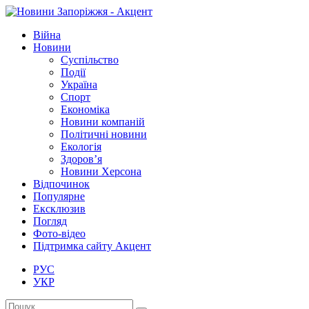
Війна
Новини
Суспільство
Події
Україна
Спорт
Економіка
Новини компаній
Політичні новини
Екологія
Здоров’я
Новини Херсона
Відпочинок
Популярне
Ексклюзив
Погляд
Фото-відео
Підтримка сайту Акцент
РУС
УКР