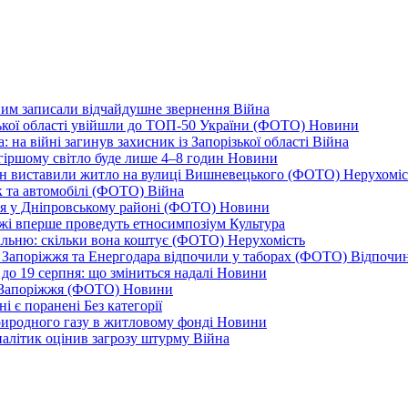
дним записали відчайдушне звернення
Війна
ізької області увійшли до ТОП-50 України (ФОТО)
Новини
 на війні загинув захисник із Запорізької області
Війна
йгіршому світло буде лише 4–8 годин
Новини
ціон виставили житло на вулиці Вишневецького (ФОТО)
Нерухоміс
к та автомобілі (ФОТО)
Війна
ся у Дніпровському районі (ФОТО)
Новини
іжжі вперше проведуть етносимпозіум
Культура
альню: скільки вона коштує (ФОТО)
Нерухомість
 із Запоріжжя та Енергодара відпочили у таборах (ФОТО)
Відпочи
до 19 серпня: що зміниться надалі
Новини
я Запоріжжя (ФОТО)
Новини
ні є поранені
Без категорії
природного газу в житловому фонді
Новини
налітик оцінив загрозу штурму
Війна