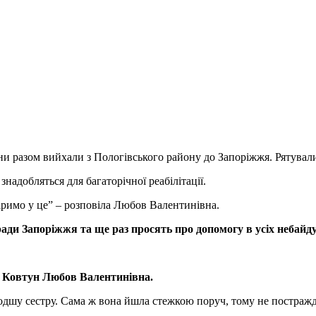
они разом вийхали з Пологівського району до Запоріжжя. Рятували
знадобляться для багаторічної реабілітації.
іримо у це” – розповіла Любов Валентинівна.
ради Запоріжжя та ще раз просять про допомогу в усіх небайд
1 Ковтун Любов Валентинівна.
олодшу сестру. Сама ж вона йшла стежкою поруч, тому не постраж