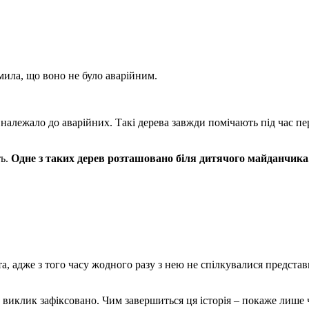
мила, що воно не було аварійним.
е належало до аварійних. Такі дерева завжди помічають під час п
ть.
Одне з таких дерев розташовано біля дитячого майданчика.
, адже з того часу жодного разу з нею не спілкувалися представ
о виклик зафіксовано. Чим завершиться ця історія – покаже лише 