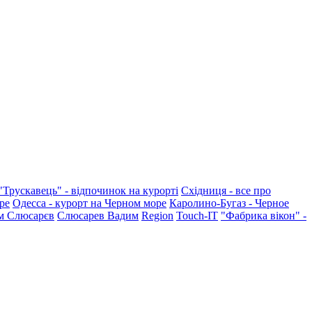
"Трускавець" - відпочинок на курорті
Східниця - все про
ре
Одесса - курорт на Черном море
Каролино-Бугаз - Черное
м Слюсарєв
Слюсарев Вадим
Region
Touch-IT
"Фабрика вікон" -