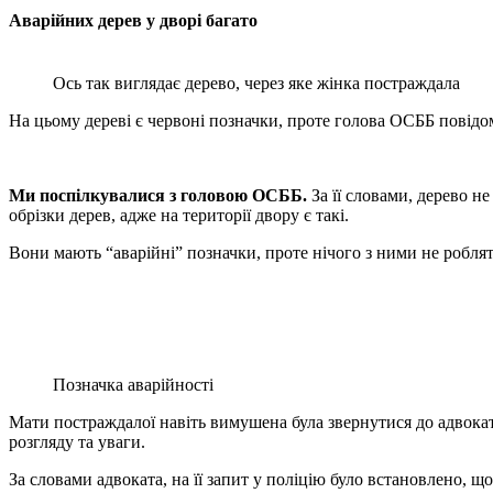
Аварійних дерев у дворі багато
Ось так виглядає дерево, через яке жінка постраждала
На цьому дереві є червоні позначки, проте голова ОСББ повідо
Ми поспілкувалися з головою ОСББ.
За її словами, дерево н
обрізки дерев, адже на території двору є такі.
Вони мають “аварійні” позначки, проте нічого з ними не робля
Позначка аварійності
Мати постраждалої навіть вимушена була звернутися до адвоката
розгляду та уваги.
За словами адвоката, на її запит у поліцію було встановлено, щ