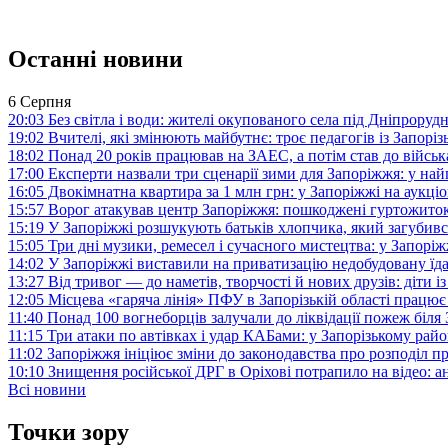
Останні новини
6 Серпня
20:03
Без світла і води: жителі окупованого села під Дніпрору
19:02
Вчителі, які змінюють майбутнє: троє педагогів із Запор
18:02
Понад 20 років працював на ЗАЕС, а потім став до війська:
17:00
Експерти назвали три сценарії зими для Запоріжжя: у на
16:05
Двокімнатна квартира за 1 млн грн: у Запоріжжі на аук
15:57
Ворог атакував центр Запоріжжя: пошкоджені гуртожито
15:19
У Запоріжжі розшукують батьків хлопчика, який загубив
15:05
Три дні музики, ремесел і сучасного мистецтва: у Запор
14:02
У Запоріжжі виставили на приватизацію недобудовану їд
13:27
Від тривог — до наметів, творчості й нових друзів: діти
12:05
Місцева «гаряча лінія» ПФУ в Запорізькій області працює 
11:40
Понад 100 вогнеборців залучали до ліквідації пожеж біл
11:15
Три атаки по автівках і удар КАБами: у Запорізькому райо
11:02
Запоріжжя ініціює зміни до законодавства про розподіл 
10:10
Знищення російської ДРГ в Оріхові потрапило на відео: а
Всі новини
Точки зору