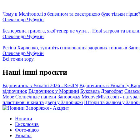
Чому в Мелітополі з бензином та електрикою буде тільки гірше
Олександр Чубукін
Безперевна тривога, якої тепер не чути… Нові загрози та викли
Олександр Чубукін
Регіна Харченко, зупиніть спилювання здорових тополь в Запо
Олександр Чубукін
Всі точки зору
Наші інші проєкти
Відпочинок в Україні 2026 - RestIN
Відпочинок в Україні у Кар
відпочинок
Відпочинок у Моршині
Буковель
Драгобрат
Славсь
Море
Солнечные панели Запорожья
MedoveMisto.com - натурал
пластикові вікна та двері у Запоріжжі
Штори та жалюзі у Запор
Новини
Ексклюзив
Фото-відео
Україна