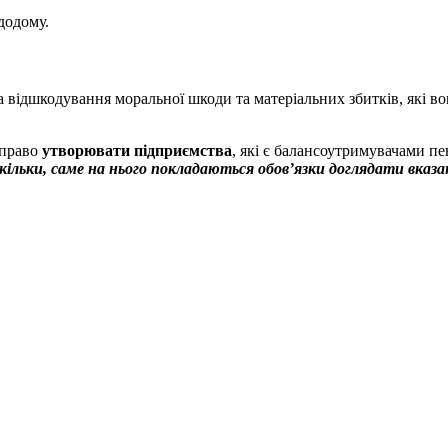
додому.
 відшкодування моральної шкоди та матеріальних збитків, які вон
 право
утворювати підприємства
, які є балансоутримувачами п
ільки, саме на нього покладаються обов’язки доглядати вказану