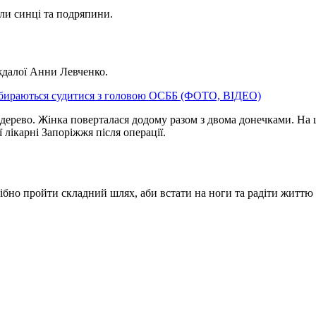
ули синці та подряпини.
ждалої Анни Левченко.
і збираються судитися з головою ОСББ (ФОТО, ВІДЕО)
 дерево. Жінка поверталася додому разом з двома донечками. На 
ої лікарні Запоріжжя після операції.
ібно пройти складний шлях, аби встати на ноги та радіти життю р