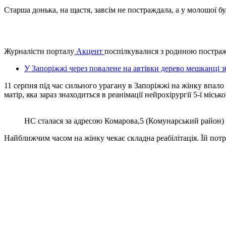
Старша донька, на щастя, завсім не постраждала, а у молошої б
Журналісти порталу
Акцент
поспілкувалися з родиною постра
У Запоріжжі через повалене на автівки дерево мешканц
11 серпня під час сильного урагану в Запоріжжі на жінку впало
матір, яка зараз знаходиться в реанімації нейрохірургії 5-ї міськ
НС сталася за адресою Комарова,5 (Комунарський район)
Найближчим часом на жінку чекає складна реабілітація. Їй потр