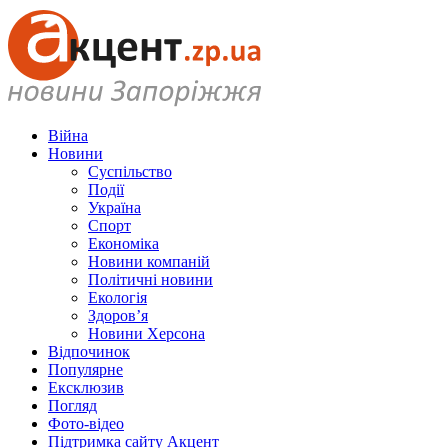
Війна
Новини
Суспільство
Події
Україна
Спорт
Економіка
Новини компаній
Політичні новини
Екологія
Здоров’я
Новини Херсона
Відпочинок
Популярне
Ексклюзив
Погляд
Фото-відео
Підтримка сайту Акцент