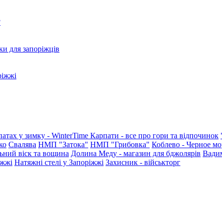
?
ки для запоріжців
ріжжі
патах у зимку - WinterTime
Карпати - все про гори та відпочинок
ко
Свалява
НМП "Затока"
НМП "Грибовка"
Коблево - Черное мо
ьний віск та вощина
Долина Меду - магазин для бджолярів
Вади
іжжі
Натяжні стелі у Запоріжжі
Захисник - військторг