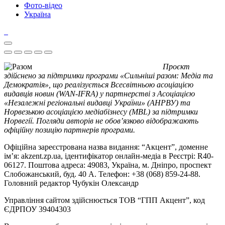
Фото-відео
Україна
Проєкт
здійснено за підтримки програми «Сильніші разом: Медіа та
Демократія», що реалізується Всесвітньою асоціацією
видавців новин (WAN-IFRA) у партнерстві з Асоціацією
«Незалежні регіональні видавці України» (АНРВУ) та
Норвезькою асоціацією медіабізнесу (MBL) за підтримки
Норвегії. Погляди авторів не обов’язково відображають
офіційну позицію партнерів програми.
Офіційна зареєстрована назва видання: “Акцент”, доменне
ім’я: akzent.zp.ua, ідентифікатор онлайн-медіа в Реєстрі: R40-
06127. Поштова адреса: 49083, Україна, м. Дніпро, проспект
Слобожанський, буд. 40 А. Телефон: +38 (068) 859-24-88.
Головний редактор Чубукін Олександр
Управління сайтом здійснюється ТОВ “ГПП Акцент”, код
ЄДРПОУ 39404303