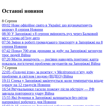
Останні новини
8 Серпня
09:02
Нове офіційне свято в Україні: що відзначатимуть
щороку 8 серпня
Новини
08:30
У Запоріжжі з 8 серпня змінюють рух через Балковий
міст: схема об’їзду
авто
07:56
Зміни в роботі громадського траспорту в Запоріжжі на 8
серпня
Новини
07:42
Понад 700 атак дронами за добу: на Запоріжжі загинули
троє людей
Війна
07:20
Мости знищують — росіяни наводять понтони: карта
показала логістичні проблеми окупантів на Запоріжжі
Війна
7 Серпня
22:05
«Голодні ігри» за розетку: у Мелітополі п’яту добу
проблеми зі світлом і водою (ВІДЕО)
Війна
19:11
Спека у Запоріжжі закінчується: коли температура впаде
одразу на 12 градусів
Новини
16:54
Рятувальники гасили пожежу після обстрілу — РФ
завдала повторного удару
Війна
15:55
Які будинки в Запоріжжі залишаться без світла
наприкінці робочого дня
Новини