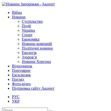
Війна
Новини
Суспільство
Події
Україна
Спорт
Економіка
Новини компаній
Політичні новини
Екологія
Здоров’я
Новини Херсона
Відпочинок
Популярне
Ексклюзив
Погляд
Фото-відео
Підтримка сайту Акцент
РУС
УКР