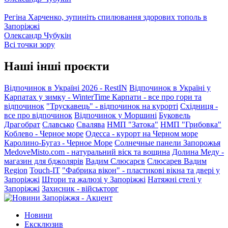
Регіна Харченко, зупиніть спилювання здорових тополь в
Запоріжжі
Олександр Чубукін
Всі точки зору
Наші інші проєкти
Відпочинок в Україні 2026 - RestIN
Відпочинок в Україні у
Карпатах у зимку - WinterTime
Карпати - все про гори та
відпочинок
"Трускавець" - відпочинок на курорті
Східниця -
все про відпочинок
Відпочинок у Моршині
Буковель
Драгобрат
Славсько
Свалява
НМП "Затока"
НМП "Грибовка"
Коблево - Черное море
Одесса - курорт на Черном море
Каролино-Бугаз - Черное Море
Солнечные панели Запорожья
MedoveMisto.com - натуральний віск та вощина
Долина Меду -
магазин для бджолярів
Вадим Слюсарєв
Слюсарев Вадим
Region
Touch-IT
"Фабрика вікон" - пластикові вікна та двері у
Запоріжжі
Штори та жалюзі у Запоріжжі
Натяжні стелі у
Запоріжжі
Захисник - військторг
Новини
Ексклюзив