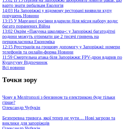
15:02
Із 15 серпня на Запоріжжі заборонять ловити раків: що
варто знати рибалкам
Екологія
14:03
На Запоріжжі у відомому ресторані виявили купу
порушень
Новини
13:15
У Марганці росіяни вдарили біля місця набору води:
багато поранених
Війна
13:02
Окрім «Пакунка школяра»: у Запоріжжі багатодітні
родини можуть отримати ще 2 тисячі гривень на
першокласника
Економіка
12:15
Реєстрація на грошову допомогу у Запоріжжі: номери
телефонів та онлайн-форма
Новини
11:59
Смертельна атака біля Запоріжжя: FPV-дрон вдарив по
Кушугуму
Відпочинок
Всі новини
Точки зору
Чому в Мелітополі з бензином та електрикою буде тільки
гірше?
Олександр Чубукін
Безперевна тривога, якої тепер не чути… Нові загрози та
виклики для запоріжців
Олександр Чубукін