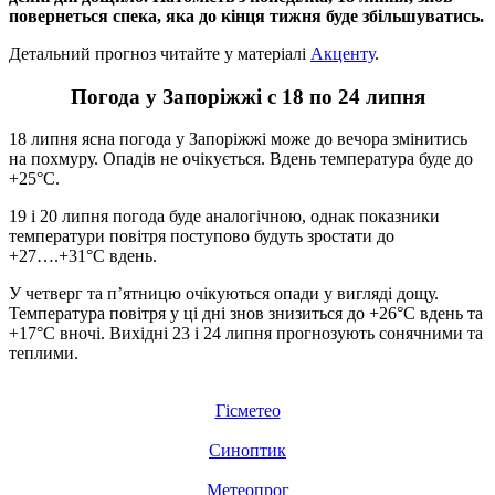
повернеться спека, яка до кінця тижня буде збільшуватись.
Детальний прогноз читайте у матеріалі
Акценту
.
Погода у Запоріжжі с 18 по 24 липня
18 липня ясна погода у Запоріжжі може до вечора змінитись
на похмуру. Опадів не очікується. Вдень температура буде до
+25°C.
19 і 20 липня погода буде аналогічною, однак показники
температури повітря поступово будуть зростати до
+27….+31°C вдень.
У четверг та п’ятницю очікуються опади у вигляді дощу.
Температура повітря у ці дні знов знизиться до +26°C вдень та
+17°C вночі. Вихідні 23 і 24 липня прогнозують сонячними та
теплими.
Гісметео
Синоптик
Метеопрог