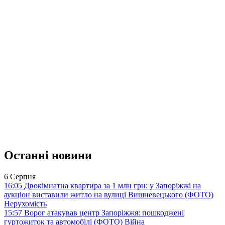
Останні новини
6 Серпня
16:05
Двокімнатна квартира за 1 млн грн: у Запоріжжі на
аукціон виставили житло на вулиці Вишневецького (ФОТО)
Нерухомість
15:57
Ворог атакував центр Запоріжжя: пошкоджені
гуртожиток та автомобілі (ФОТО)
Війна