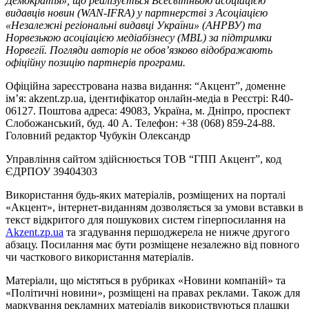
Демократія», що реалізується Всесвітньою асоціацією
видавців новин (WAN-IFRA) у партнерстві з Асоціацією
«Незалежні регіональні видавці України» (АНРВУ) та
Норвезькою асоціацією медіабізнесу (MBL) за підтримки
Норвегії. Погляди авторів не обов’язково відображають
офіційну позицію партнерів програми.
Офіційна зареєстрована назва видання: “Акцент”, доменне
ім’я: akzent.zp.ua, ідентифікатор онлайн-медіа в Реєстрі: R40-
06127. Поштова адреса: 49083, Україна, м. Дніпро, проспект
Слобожанський, буд. 40 А. Телефон: +38 (068) 859-24-88.
Головний редактор Чубукін Олександр
Управління сайтом здійснюється ТОВ “ГПП Акцент”, код
ЄДРПОУ 39404303
Використання будь-яких матеріалів, розміщених на порталі
«Акцент», інтернет-виданням дозволяється за умови вставки в
текст відкритого для пошукових систем гіперпосилання на
Akzent.zp.ua
та згадування першоджерела не нижче другого
абзацу. Посилання має бути розміщене незалежно від повного
чи часткового використання матеріалів.
Матеріали, що містяться в рубриках «Новини компаній» та
«Політичні новини», розміщені на правах реклами. Також для
маркування рекламних матеріалів використвуються плашки