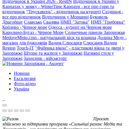
Відпочинок в Україні 2026 - RestIN
Відпочинок в Україні у
Карпатах у зимку - WinterTime
Карпати - все про гори та
відпочинок
"Трускавець" - відпочинок на курорті
Східниця -
все про відпочинок
Відпочинок у Моршині
Буковель
Драгобрат
Славсько
Свалява
НМП "Затока"
НМП "Грибовка"
Коблево - Черное море
Одесса - курорт на Черном море
Каролино-Бугаз - Черное Море
Солнечные панели Запорожья
MedoveMisto.com - натуральний віск та вощина
Долина Меду -
магазин для бджолярів
Вадим Слюсарєв
Слюсарев Вадим
Region
Touch-IT
"Фабрика вікон" - пластикові вікна та двері у
Запоріжжі
Штори та жалюзі у Запоріжжі
Натяжні стелі у
Запоріжжі
Захисник - військторг
Новини
Ексклюзив
Фото-відео
Україна
Проєкт
здійснено за підтримки програми «Сильніші разом: Медіа та