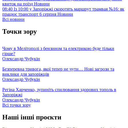
квиток на поїзд
Новини
08:40
Із 10:00 у Запоріжжі скоротять маршрут трамвая №16: як
працює транспорт 6 серпня
Новини
Всі новини
Точки зору
Чому в Мелітополі з бензином та електрикою буде тільки
гірше?
Олександр Чубукін
Безперевна тривога, якої тепер не чути… Нові загрози та
виклики для запоріжців
Олександр Чубукін
Регіна Харченко, зупиніть спилювання здорових тополь в
Запоріжжі
Олександр Чубукін
Всі точки зору
Наші інші проєкти