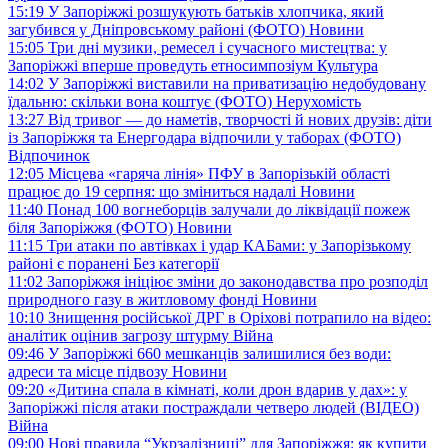
15:19
У Запоріжжі розшукують батьків хлопчика, який
загубився у Дніпровському районі (ФОТО)
Новини
15:05
Три дні музики, ремесел і сучасного мистецтва: у
Запоріжжі вперше проведуть етносимпозіум
Культура
14:02
У Запоріжжі виставили на приватизацію недобудовану
їдальню: скільки вона коштує (ФОТО)
Нерухомість
13:27
Від тривог — до наметів, творчості й нових друзів: діти
із Запоріжжя та Енергодара відпочили у таборах (ФОТО)
Відпочинок
12:05
Місцева «гаряча лінія» ПФУ в Запорізькій області
працює до 19 серпня: що зміниться надалі
Новини
11:40
Понад 100 вогнеборців залучали до ліквідації пожеж
біля Запоріжжя (ФОТО)
Новини
11:15
Три атаки по автівках і удар КАБами: у Запорізькому
районі є поранені
Без категорії
11:02
Запоріжжя ініціює зміни до законодавства про розподіл
природного газу в житловому фонді
Новини
10:10
Знищення російської ДРГ в Оріхові потрапило на відео:
аналітик оцінив загрозу штурму
Війна
09:46
У Запоріжжі 660 мешканців залишилися без води:
адреси та місце підвозу
Новини
09:20
«Дитина спала в кімнаті, коли дрон вдарив у дах»: у
Запоріжжі після атаки постраждали четверо людей (ВІДЕО)
Війна
09:00
Нові правила “Укрзалізниці” для Запоріжжя: як купити