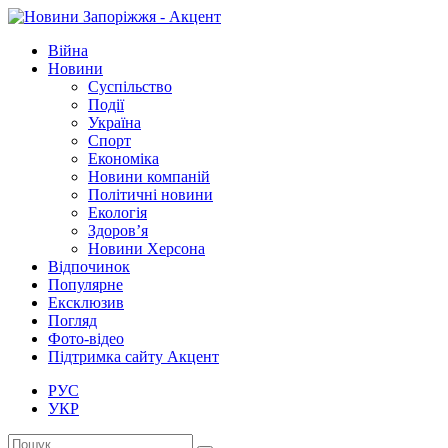
Війна
Новини
Суспільство
Події
Україна
Спорт
Економіка
Новини компаній
Політичні новини
Екологія
Здоров’я
Новини Херсона
Відпочинок
Популярне
Ексклюзив
Погляд
Фото-відео
Підтримка сайту Акцент
РУС
УКР