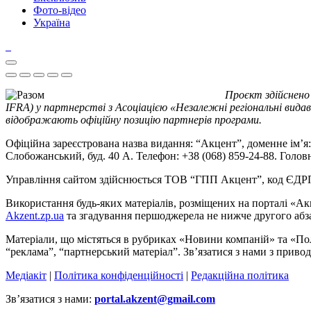
Фото-відео
Україна
Проєкт здійснено
IFRA) у партнерстві з Асоціацією «Незалежні регіональні видав
відображають офіційну позицію партнерів програми.
Офіційна зареєстрована назва видання: “Акцент”, доменне ім’я: 
Слобожанський, буд. 40 А. Телефон: +38 (068) 859-24-88. Голо
Управління сайтом здійснюється ТОВ “ГПП Акцент”, код ЄД
Використання будь-яких матеріалів, розміщених на порталі «Ак
Akzent.zp.ua
та згадування першоджерела не нижче другого абза
Матеріали, що містяться в рубриках «Новини компаній» та «По
“реклама”, “партнерський матеріал”. Зв’язатися з нами з приво
Медіакіт
|
Політика конфіденційності
|
Редакційна політика
Зв’язатися з нами:
portal.akzent@gmail.com