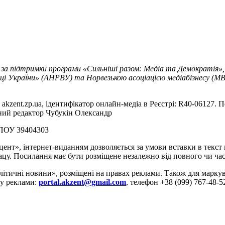
 за підтримки програми «Сильніші разом: Медіа та Демократія»,
ці України» (АНРВУ) та Норвезькою асоціацією медіабізнесу (MBL
akzent.zp.ua, ідентифікатор онлайн-медіа в Реєстрі: R40-06127. П
вний редактор Чубукін Олександр
РПОУ 39404303
цент», інтернет-виданням дозволяється за умови вставки в текс
цу. Посилання має бути розміщене незалежно від повного чи час
літичні новини», розміщені на правах реклами. Також для марк
ду реклами:
portal.akzent@gmail.com
, телефон +38 (099) 767-48-5