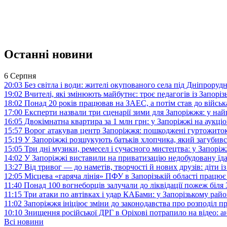
Останні новини
6 Серпня
20:03
Без світла і води: жителі окупованого села під Дніпрору
19:02
Вчителі, які змінюють майбутнє: троє педагогів із Запор
18:02
Понад 20 років працював на ЗАЕС, а потім став до війська:
17:00
Експерти назвали три сценарії зими для Запоріжжя: у на
16:05
Двокімнатна квартира за 1 млн грн: у Запоріжжі на аук
15:57
Ворог атакував центр Запоріжжя: пошкоджені гуртожито
15:19
У Запоріжжі розшукують батьків хлопчика, який загубив
15:05
Три дні музики, ремесел і сучасного мистецтва: у Запор
14:02
У Запоріжжі виставили на приватизацію недобудовану їд
13:27
Від тривог — до наметів, творчості й нових друзів: діти
12:05
Місцева «гаряча лінія» ПФУ в Запорізькій області працює 
11:40
Понад 100 вогнеборців залучали до ліквідації пожеж біл
11:15
Три атаки по автівках і удар КАБами: у Запорізькому райо
11:02
Запоріжжя ініціює зміни до законодавства про розподіл 
10:10
Знищення російської ДРГ в Оріхові потрапило на відео: а
Всі новини