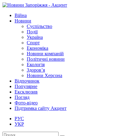
Війна
Новини
Суспільство
Події
Україна
Спорт
Економіка
Новини компаній
Політичні новини
Екологія
Здоров’я
Новини Херсона
Відпочинок
Популярне
Ексклюзив
Погляд
Фото-відео
Підтримка сайту Акцент
РУС
УКР