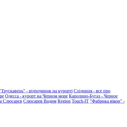
"Трускавець" - відпочинок на курорті
Східниця - все про
ре
Одесса - курорт на Черном море
Каролино-Бугаз - Черное
м Слюсарєв
Слюсарев Вадим
Region
Touch-IT
"Фабрика вікон" -