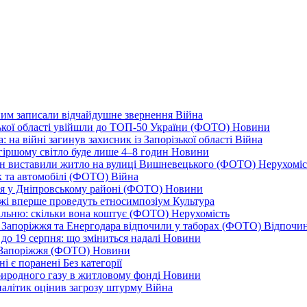
дним записали відчайдушне звернення
Війна
ізької області увійшли до ТОП-50 України (ФОТО)
Новини
 на війні загинув захисник із Запорізької області
Війна
йгіршому світло буде лише 4–8 годин
Новини
ціон виставили житло на вулиці Вишневецького (ФОТО)
Нерухоміс
к та автомобілі (ФОТО)
Війна
ся у Дніпровському районі (ФОТО)
Новини
іжжі вперше проведуть етносимпозіум
Культура
альню: скільки вона коштує (ФОТО)
Нерухомість
 із Запоріжжя та Енергодара відпочили у таборах (ФОТО)
Відпочи
до 19 серпня: що зміниться надалі
Новини
я Запоріжжя (ФОТО)
Новини
ні є поранені
Без категорії
природного газу в житловому фонді
Новини
налітик оцінив загрозу штурму
Війна