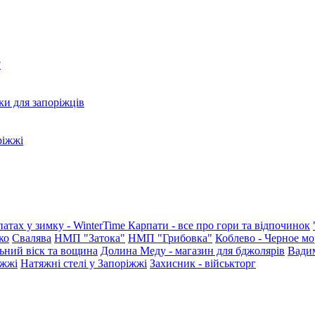
?
ки для запоріжців
ріжжі
патах у зимку - WinterTime
Карпати - все про гори та відпочинок
ко
Свалява
НМП "Затока"
НМП "Грибовка"
Коблево - Черное мо
ьний віск та вощина
Долина Меду - магазин для бджолярів
Вади
іжжі
Натяжні стелі у Запоріжжі
Захисник - військторг