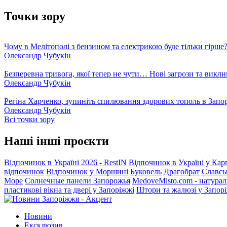
Точки зору
Чому в Мелітополі з бензином та електрикою буде тільки гірше
Олександр Чубукін
Безперевна тривога, якої тепер не чути… Нові загрози та викли
Олександр Чубукін
Регіна Харченко, зупиніть спилювання здорових тополь в Запо
Олександр Чубукін
Всі точки зору
Наші інші проєкти
Відпочинок в Україні 2026 - RestIN
Відпочинок в Україні у Кар
відпочинок
Відпочинок у Моршині
Буковель
Драгобрат
Славсь
Море
Солнечные панели Запорожья
MedoveMisto.com - натурал
пластикові вікна та двері у Запоріжжі
Штори та жалюзі у Запор
Новини
Ексклюзив