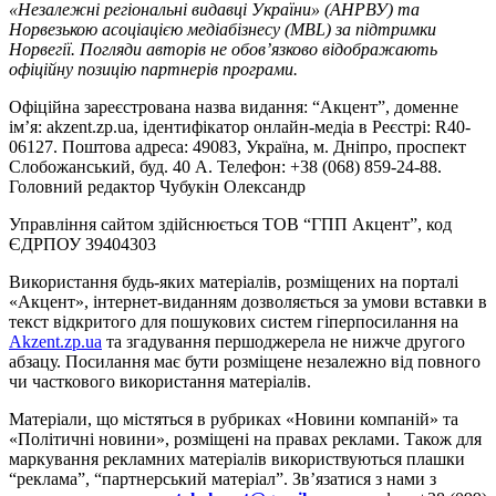
«Незалежні регіональні видавці України» (АНРВУ) та
Норвезькою асоціацією медіабізнесу (MBL) за підтримки
Норвегії. Погляди авторів не обов’язково відображають
офіційну позицію партнерів програми.
Офіційна зареєстрована назва видання: “Акцент”, доменне
ім’я: akzent.zp.ua, ідентифікатор онлайн-медіа в Реєстрі: R40-
06127. Поштова адреса: 49083, Україна, м. Дніпро, проспект
Слобожанський, буд. 40 А. Телефон: +38 (068) 859-24-88.
Головний редактор Чубукін Олександр
Управління сайтом здійснюється ТОВ “ГПП Акцент”, код
ЄДРПОУ 39404303
Використання будь-яких матеріалів, розміщених на порталі
«Акцент», інтернет-виданням дозволяється за умови вставки в
текст відкритого для пошукових систем гіперпосилання на
Akzent.zp.ua
та згадування першоджерела не нижче другого
абзацу. Посилання має бути розміщене незалежно від повного
чи часткового використання матеріалів.
Матеріали, що містяться в рубриках «Новини компаній» та
«Політичні новини», розміщені на правах реклами. Також для
маркування рекламних матеріалів використвуються плашки
“реклама”, “партнерський матеріал”. Зв’язатися з нами з