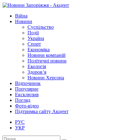
Війна
Новини
Суспільство
Події
Україна
Спорт
Економіка
Новини компаній
Політичні новини
Екологія
Здоров’я
Новини Херсона
Відпочинок
Популярне
Ексклюзив
Погляд
Фото-відео
Підтримка сайту Акцент
РУС
УКР