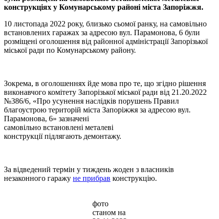
конструкціях у Комунарському районі міста Запоріжжя.
10 листопада 2022 року, близько сьомої ранку, на самовільно
встановлених гаражах за адресою вул. Парамонова, 6 були
розміщені оголошення від районної адміністрації Запорізької
міської ради по Комунарському району.
Зокрема, в оголошеннях йде мова про те, що згідно рішення
виконавчого комітету Запорізької міської ради від 21.20.2022
№386/6, «Про усунення наслідків порушень Правил
благоустрою територій міста Запоріжжя за адресою вул.
Парамонова, 6» зазначені
самовільно встановлені металеві
конструкції підлягають демонтажу.
За відведений термін у тиждень жоден з власників
незаконного гаражу
не прибрав
конструкцію.
фото
станом на