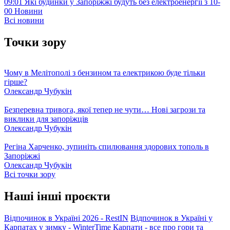
09:01
Які будинки у Запоріжжі будуть без електроенергії з 10-
00
Новини
Всі новини
Точки зору
Чому в Мелітополі з бензином та електрикою буде тільки
гірше?
Олександр Чубукін
Безперевна тривога, якої тепер не чути… Нові загрози та
виклики для запоріжців
Олександр Чубукін
Регіна Харченко, зупиніть спилювання здорових тополь в
Запоріжжі
Олександр Чубукін
Всі точки зору
Наші інші проєкти
Відпочинок в Україні 2026 - RestIN
Відпочинок в Україні у
Карпатах у зимку - WinterTime
Карпати - все про гори та