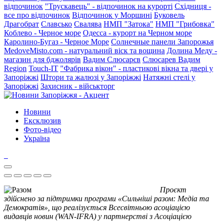
відпочинок
"Трускавець" - відпочинок на курорті
Східниця -
все про відпочинок
Відпочинок у Моршині
Буковель
Драгобрат
Славсько
Свалява
НМП "Затока"
НМП "Грибовка"
Коблево - Черное море
Одесса - курорт на Черном море
Каролино-Бугаз - Черное Море
Солнечные панели Запорожья
MedoveMisto.com - натуральний віск та вощина
Долина Меду -
магазин для бджолярів
Вадим Слюсарєв
Слюсарев Вадим
Region
Touch-IT
"Фабрика вікон" - пластикові вікна та двері у
Запоріжжі
Штори та жалюзі у Запоріжжі
Натяжні стелі у
Запоріжжі
Захисник - військторг
Новини
Ексклюзив
Фото-відео
Україна
Проєкт
здійснено за підтримки програми «Сильніші разом: Медіа та
Демократія», що реалізується Всесвітньою асоціацією
видавців новин (WAN-IFRA) у партнерстві з Асоціацією