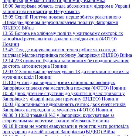
підприємців може отримати допомогу
Економіка
16:00
Запорізька область стала абсолютним лідером в Україні
за попитом на квартири
Нерухомість
15:05
Сергій Притула показав перше збиття реактивного
«Шахеда» дроном-перехоплювачем поблизу Запоріжжя
(ВІДЕО)
Війна
13:55
Вогонь на хлібному полі та у житловому секторі: як
запорізькі рятувальники долали наслідки атак (ФОТО)
Новини
13:45
Там, де вирувало життя, тепер руїни: як сьогодні
виглядає Малокатеринівка поблизу Запоріжжя (ВІДЕО)
Війна
12:14
223 приватні будинки залишилися без водопостачання:
де стоїть автоцистерна
Новини
12:03
У Запоріжжі перейменували 13 дитячих мистецьких та
музичних шкіл
Новини
11:10
Густий дим видно з різних районів: на околицях
Запоріжжя спалахнула масштабна пожежа (ФОТО)
Новини
10:50
Двох дітей не спустили до укриття під час тривоги у
Запоріжжі: у лікарні назвали причину (ВІДЕО)
Новини
10:03
До останнього відновлюють світло: двох енергетиків
Запоріжжя нагородили за мужність (ФОТО)
Новини
09:30
З 10:30 трамвай №3 у Запоріжжі курсуватиме за
скороченим маршрутом: години обмежень
Новини
09:18
Її сина не могли евакуювати в укриття: мати розповіла
про удар по дитячій лікарні Запоріжжя (ВІДЕО)
Війна