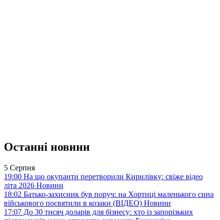
Останні новини
5 Серпня
19:00
На що окупанти перетворили Кирилівку: свіже відео
літа 2026
Новини
18:02
Батько-захисник був поруч: на Хортиці маленького сина
військового посвятили в козаки (ВІДЕО)
Новини
17:07
До 30 тисяч доларів для бізнесу: хто із запорізьких