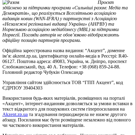
Проєкт
здійснено за підтримки програми «Сильніші разом: Медіа та
Демократія», що реалізується Всесвітньою асоціацією
видавців новин (WAN-IFRA) у партнерстві з Асоціацією
«Незалежні регіональні видавці України» (АНРВУ) та
Норвезькою асоціацією медіабізнесу (MBL) за підтримки
Норвегії. Погляди авторів не обов’язково відображають
офіційну позицію партнерів програми.
Офіційна зареєстрована назва видання: “Акцент”, доменне
ім’я: akzent.zp.ua, ідентифікатор онлайн-медіа в Реєстрі: R40-
06127. Поштова адреса: 49083, Україна, м. Дніпро, проспект
Слобожанський, буд. 40 А. Телефон: +38 (068) 859-24-88.
Головний редактор Чубукін Олександр
Управління сайтом здійснюється ТОВ “ГПП Акцент”, код
ЄДРПОУ 39404303
Використання будь-яких матеріалів, розміщених на порталі
«Акцент», інтернет-виданням дозволяється за умови вставки в
текст відкритого для пошукових систем гіперпосилання на
Akzent.zp.ua
та згадування першоджерела не нижче другого
абзацу. Посилання має бути розміщене незалежно від повного
чи часткового використання матеріалів.