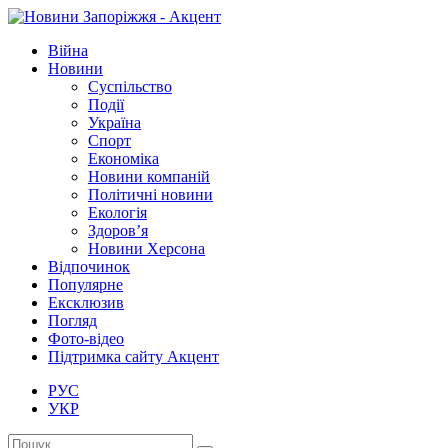
Війна
Новини
Суспільство
Події
Україна
Спорт
Економіка
Новини компаній
Політичні новини
Екологія
Здоров’я
Новини Херсона
Відпочинок
Популярне
Ексклюзив
Погляд
Фото-відео
Підтримка сайту Акцент
РУС
УКР