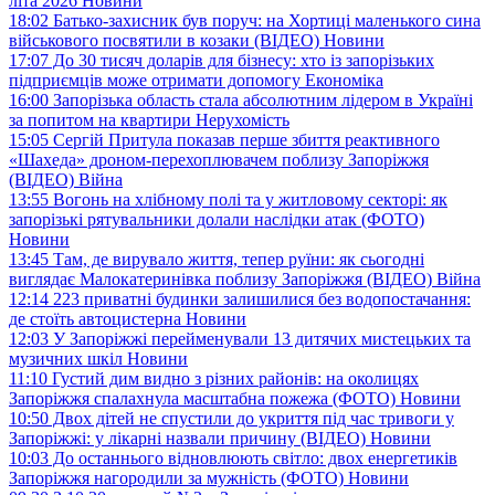
літа 2026
Новини
18:02
Батько-захисник був поруч: на Хортиці маленького сина
військового посвятили в козаки (ВІДЕО)
Новини
17:07
До 30 тисяч доларів для бізнесу: хто із запорізьких
підприємців може отримати допомогу
Економіка
16:00
Запорізька область стала абсолютним лідером в Україні
за попитом на квартири
Нерухомість
15:05
Сергій Притула показав перше збиття реактивного
«Шахеда» дроном-перехоплювачем поблизу Запоріжжя
(ВІДЕО)
Війна
13:55
Вогонь на хлібному полі та у житловому секторі: як
запорізькі рятувальники долали наслідки атак (ФОТО)
Новини
13:45
Там, де вирувало життя, тепер руїни: як сьогодні
виглядає Малокатеринівка поблизу Запоріжжя (ВІДЕО)
Війна
12:14
223 приватні будинки залишилися без водопостачання:
де стоїть автоцистерна
Новини
12:03
У Запоріжжі перейменували 13 дитячих мистецьких та
музичних шкіл
Новини
11:10
Густий дим видно з різних районів: на околицях
Запоріжжя спалахнула масштабна пожежа (ФОТО)
Новини
10:50
Двох дітей не спустили до укриття під час тривоги у
Запоріжжі: у лікарні назвали причину (ВІДЕО)
Новини
10:03
До останнього відновлюють світло: двох енергетиків
Запоріжжя нагородили за мужність (ФОТО)
Новини