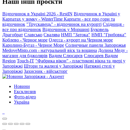
Наші інші проєкти
Відпочинок в Україні 2026 - RestIN
Відпочинок в Україні у
Карпатах у зимку - WinterTime
Карпати - все про гори та
відпочинок
"Трускавець" - відпочинок на курорті
Східниця -
все про відпочинок
Відпочинок у Моршині
Буковель
Драгобрат
Славсько
Свалява
НМП "Затока"
НМП "Грибовка"
Коблево - Черное море
Одесса - курорт на Черном море
Каролино-Бугаз - Черное Море
Солнечные панели Запорожья
MedoveMisto.com - натуральний віск та вощина
Долина Меду -
магазин для бджолярів
Вадим Слюсарєв
Слюсарев Вадим
Region
Touch-IT
"Фабрика вікон" - пластикові вікна та двері у
Запоріжжі
Штори та жалюзі у Запоріжжі
Натяжні стелі у
Запоріжжі
Захисник - військторг
Новини
Ексклюзив
Фото-відео
Україна