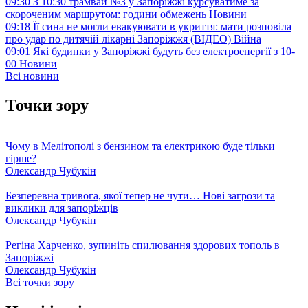
09:30
З 10:30 трамвай №3 у Запоріжжі курсуватиме за
скороченим маршрутом: години обмежень
Новини
09:18
Її сина не могли евакуювати в укриття: мати розповіла
про удар по дитячій лікарні Запоріжжя (ВІДЕО)
Війна
09:01
Які будинки у Запоріжжі будуть без електроенергії з 10-
00
Новини
Всі новини
Точки зору
Чому в Мелітополі з бензином та електрикою буде тільки
гірше?
Олександр Чубукін
Безперевна тривога, якої тепер не чути… Нові загрози та
виклики для запоріжців
Олександр Чубукін
Регіна Харченко, зупиніть спилювання здорових тополь в
Запоріжжі
Олександр Чубукін
Всі точки зору