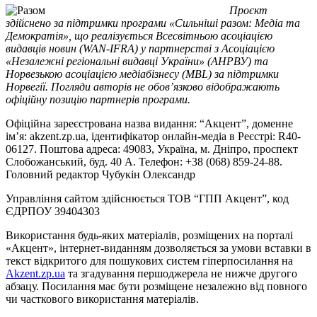
Проєкт
здійснено за підтримки програми «Сильніші разом: Медіа та
Демократія», що реалізується Всесвітньою асоціацією
видавців новин (WAN-IFRA) у партнерстві з Асоціацією
«Незалежні регіональні видавці України» (АНРВУ) та
Норвезькою асоціацією медіабізнесу (MBL) за підтримки
Норвегії. Погляди авторів не обов’язково відображають
офіційну позицію партнерів програми.
Офіційна зареєстрована назва видання: “Акцент”, доменне
ім’я: akzent.zp.ua, ідентифікатор онлайн-медіа в Реєстрі: R40-
06127. Поштова адреса: 49083, Україна, м. Дніпро, проспект
Слобожанський, буд. 40 А. Телефон: +38 (068) 859-24-88.
Головний редактор Чубукін Олександр
Управління сайтом здійснюється ТОВ “ГПП Акцент”, код
ЄДРПОУ 39404303
Використання будь-яких матеріалів, розміщених на порталі
«Акцент», інтернет-виданням дозволяється за умови вставки в
текст відкритого для пошукових систем гіперпосилання на
Akzent.zp.ua
та згадування першоджерела не нижче другого
абзацу. Посилання має бути розміщене незалежно від повного
чи часткового використання матеріалів.