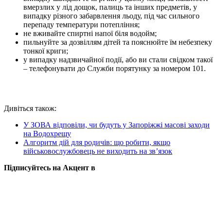
вмерзлих у лід дощок, палиць та інших предметів, у
випадку різного забарвлення льоду, під час сильного
перепаду температури потепління;
не вживайте спиртні напої біля водойм;
пильнуйте за дозвіллям дітей та пояснюйте їм небезпеку
тонкої криги;
у випадку надзвичайної події, або ви стали свідком такої
– телефонувати до Служби порятунку за номером 101.
Дивіться також:
У ЗОВА відповіли, чи будуть у Запоріжжі масові заходи
на Водохрещу
Алгоритм дій для родичів: що робити, якщо
військовослужбовець не виходить на зв’язок
Підписуйтесь на Акцент в