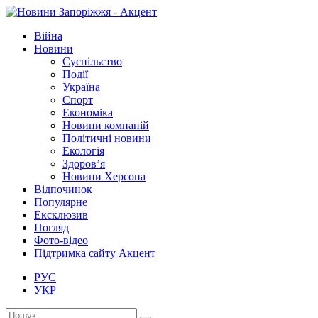
Війна
Новини
Суспільство
Події
Україна
Спорт
Економіка
Новини компаній
Політичні новини
Екологія
Здоров’я
Новини Херсона
Відпочинок
Популярне
Ексклюзив
Погляд
Фото-відео
Підтримка сайту Акцент
РУС
УКР