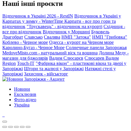
Наші інші проєкти
Відпочинок в Україні 2026 - RestIN
Відпочинок в Україні у
Карпатах у зимку - WinterTime
Карпати - все про гори та
відпочинок
"Трускавець" - відпочинок на курорті
Східниця -
все про відпочинок
Відпочинок у Моршині
Буковель
Драгобрат
Славсько
Свалява
НМП "Затока"
НМП "Грибовка"
Коблево - Черное море
Одесса - курорт на Черном море
Каролино-Бугаз - Черное Море
Солнечные панели Запорожья
MedoveMisto.com - натуральний віск та вощина
Долина Меду -
магазин для бджолярів
Вадим Слюсарєв
Слюсарев Вадим
Region
Touch-IT
"Фабрика вікон" - пластикові вікна та двері у
Запоріжжі
Штори та жалюзі у Запоріжжі
Натяжні стелі у
Запоріжжі
Захисник - військторг
Новини
Ексклюзив
Фото-відео
Україна