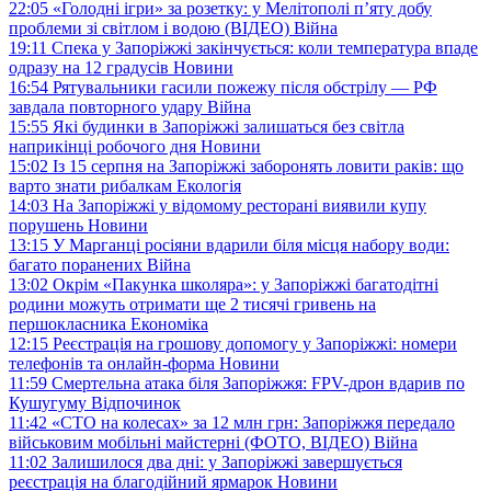
22:05
«Голодні ігри» за розетку: у Мелітополі п’яту добу
проблеми зі світлом і водою (ВІДЕО)
Війна
19:11
Спека у Запоріжжі закінчується: коли температура впаде
одразу на 12 градусів
Новини
16:54
Рятувальники гасили пожежу після обстрілу — РФ
завдала повторного удару
Війна
15:55
Які будинки в Запоріжжі залишаться без світла
наприкінці робочого дня
Новини
15:02
Із 15 серпня на Запоріжжі заборонять ловити раків: що
варто знати рибалкам
Екологія
14:03
На Запоріжжі у відомому ресторані виявили купу
порушень
Новини
13:15
У Марганці росіяни вдарили біля місця набору води:
багато поранених
Війна
13:02
Окрім «Пакунка школяра»: у Запоріжжі багатодітні
родини можуть отримати ще 2 тисячі гривень на
першокласника
Економіка
12:15
Реєстрація на грошову допомогу у Запоріжжі: номери
телефонів та онлайн-форма
Новини
11:59
Смертельна атака біля Запоріжжя: FPV-дрон вдарив по
Кушугуму
Відпочинок
11:42
«СТО на колесах» за 12 млн грн: Запоріжжя передало
військовим мобільні майстерні (ФОТО, ВІДЕО)
Війна
11:02
Залишилося два дні: у Запоріжжі завершується
реєстрація на благодійний ярмарок
Новини