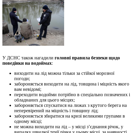
У ДСНС також нагадили
головні правила безпеки щодо
поведінки на водоймах
:
виходити на лід можна тільки за стійкої морозної
погоди;
забороняється виходити на лід, товщина і міцність якого
вам невідомі;
переходити водойми потрібно в спеціально позначених і
обладнаних для цього місцях;
забороняється спускатися на лижах з крутого берега на
неперевірений на міцність і товщину лід;
забороняється збиратися на кризі великими групами в
одному місці;
не можна виходити на лід – у місці з’єднання річок, у
випадку швидкої течії річки у цьому місці, за наявності