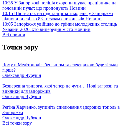
10:35
У Запоріжжі поліція охорони шукає працівника на
головний пульт: що пропонують
Новини
10:15
Шість атак на підстанції за тиждень: у Запоріжжі
відновили світло 83 тисячам споживачів
Новини
10:05
Запоріжжя увійшло до трійки молодіжних столиць
України-2026: хто випередив місто
Новини
Всі новини
Точки зору
Чому в Мелітополі з бензином та електрикою буде тільки
гірше?
Олександр Чубукін
Безперевна тривога, якої тепер не чути… Нові загрози та
виклики для запоріжців
Олександр Чубукін
Регіна Харченко, зупиніть спилювання здорових тополь в
Запоріжжі
Олександр Чубукін
Всі точки зору