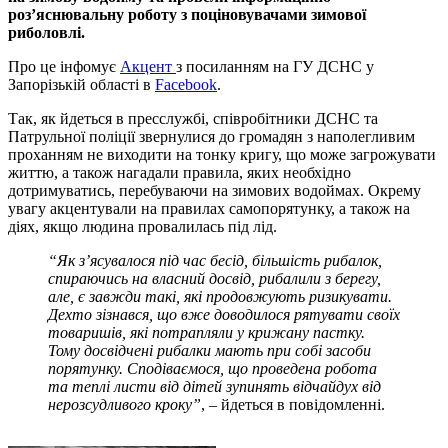
роз’яснювальну роботу з поціновувачами зимової
риболовлі.
Про це інфомує
Акцент
з посиланням на ГУ ДСНС у
Запорізькій області в
Facebook
.
Так, як йдеться в пресслужбі, співробітники ДСНС та
Патрульної поліції звернулися до громадян з наполегливим
проханням не виходити на тонку кригу, що може загрожувати
життю, а також нагадали правила, яких необхідно
дотримуватись, перебуваючи на зимових водоймах. Окрему
увагу акцентували на правилах самопорятунку, а також на
діях, якщо людина провалилась під лід.
“Як з’ясувалося під час бесід, більшість рибалок,
спираючись на власний досвід, рибалили з берегу,
але, є завжди такі, які продовжують ризикувати.
Дехто зізнався, що вже доводилося рятувати своїх
товаришів, які потрапляли у крижану пастку.
Тому досвідчені рибалки мають при собі засоби
порятунку. Сподіваємося, що проведена робота
та теплі листи від дітей зупинять відчайдух від
нерозсудливого кроку”
, – йдеться в повідомленні.