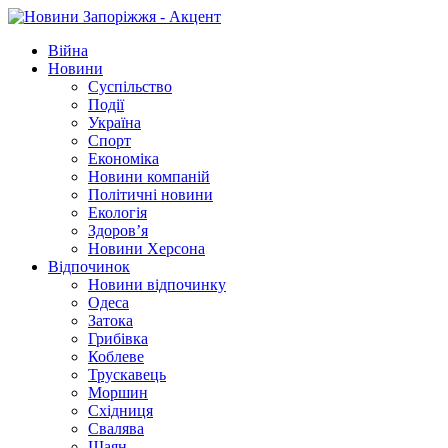
Війна
Новини
Суспільство
Події
Україна
Спорт
Економіка
Новини компаній
Політичні новини
Екологія
Здоров’я
Новини Херсона
Відпочинок
Новини відпочинку
Одеса
Затока
Грибівка
Коблеве
Трускавець
Моршин
Східниця
Свалява
Шаян