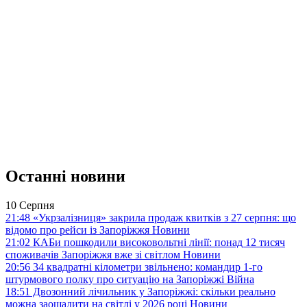
Останні новини
10 Серпня
21:48
«Укрзалізниця» закрила продаж квитків з 27 серпня: що
відомо про рейси із Запоріжжя
Новини
21:02
КАБи пошкодили високовольтні лінії: понад 12 тисяч
споживачів Запоріжжя вже зі світлом
Новини
20:56
34 квадратні кілометри звільнено: командир 1-го
штурмового полку про ситуацію на Запоріжжі
Війна
18:51
Двозонний лічильник у Запоріжжі: скільки реально
можна заощадити на світлі у 2026 році
Новини