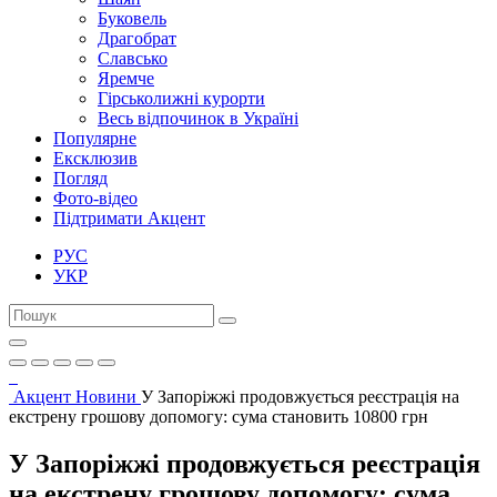
Буковель
Драгобрат
Славсько
Яремче
Гірськолижні курорти
Весь відпочинок в Україні
Популярне
Ексклюзив
Погляд
Фото-відео
Підтримати Акцент
РУС
УКР
Акцент
Новини
У Запоріжжі продовжується реєстрація на
екстрену грошову допомогу: сума становить 10800 грн
У Запоріжжі продовжується реєстрація
на екстрену грошову допомогу: сума