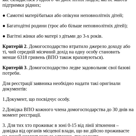
підтримки рідних;
● Самотні матері/батьки або опікуни неповнолітніх дітей;
● Багатодітні родини (троє або більше неповнолітніх дітей);
● Вагітні жінки або матері з дітьми до 3-х років.
Критерій 2
. Домогосподарство втратило джерело доходу або
ті, чий середній місячний дохід на одну особу становить
менше 6318 гривень (ВПО також враховуються).
Критерій 3
. Домогосподарство ледве задовольняє свої базові
потреби.
Для реєстрації заявника необхідно надати такі оригінали
документів:
1.Документ, що посвідчує особу.
2.Довідка ВПО кожного члена домогосподарства до 30 днів на
момент реєстрації.
3. Для тих хто проживає в зоні 0-15 від лінії зіткнення –
довідка від органів місцевої влади, що ви дійсно проживаєте