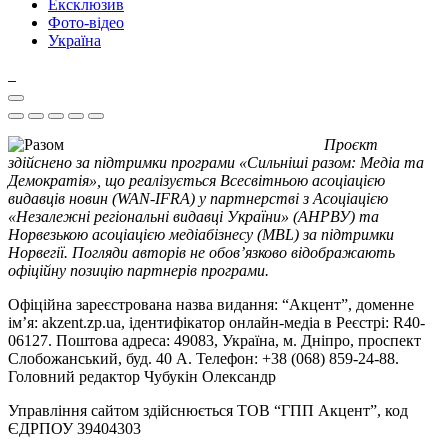
Ексклюзив
Фото-відео
Україна
Проєкт
здійснено за підтримки програми «Сильніші разом: Медіа та
Демократія», що реалізується Всесвітньою асоціацією
видавців новин (WAN-IFRA) у партнерстві з Асоціацією
«Незалежні регіональні видавці України» (АНРВУ) та
Норвезькою асоціацією медіабізнесу (MBL) за підтримки
Норвегії. Погляди авторів не обов’язково відображають
офіційну позицію партнерів програми.
Офіційна зареєстрована назва видання: “Акцент”, доменне
ім’я: akzent.zp.ua, ідентифікатор онлайн-медіа в Реєстрі: R40-
06127. Поштова адреса: 49083, Україна, м. Дніпро, проспект
Слобожанський, буд. 40 А. Телефон: +38 (068) 859-24-88.
Головний редактор Чубукін Олександр
Управління сайтом здійснюється ТОВ “ГПП Акцент”, код
ЄДРПОУ 39404303