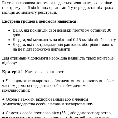
Екстрена грошова допомога надається заявникам, які раніше
не отримувал її від інших організацій у період останніх трьох
місяців до моменту реєстрації.
Екстрена грошова допомога надається:
ВПО, які покинули свої домівки протягом останніх 30
днів
Людям, які мешкають на відстані 0-15 км від лінії фронту
Людям, які постраждали від раптових обстрілів і мають
на це підтверджуючі документи
Для отримання допомоги необхідна наявність трьох критеріїв
відбору:
Критерій 1
. Категорія вразливості:
● Член домогосподарства з обмеженими можливостями або є
членом домогосподарства особи з обмеженими
можливостями;
● Особа з важким захворюванням або є членом
домогосподарства особи з важким захворюванням;
● Самотня особа похилого віку (55+) або домогосподарство,
яке складається з одного чи двох літніх людей, які не мають