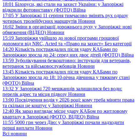
18:01
Білоруси, які стали на захист України: у Запоріжжі
відкрили фотовиставку (ФОТО)
Війна
17:05
У Запоріжжі 11 серпня тимчасово змінять рух одразу
чотирьох тролейбусних маршрутів
Новини
16:02
Зміни в організації дорожнього руху у Запоріжжі: нові
обмеження (ВІДЕО)
Новини
15:19
Запоріжжя увійшло до нової програми грошової
допомоги від NRC, Acted та «Право на захист»
Без категорії
14:20
Кількість постраждалих після удару КАБами по
Запоріжжю зросла до 24: серед них двоє дітей (ФОТО)
Війна
13:59
Зуболікування безкоштовно: інструкція для ветеранів,
ветеранок та військовослужбовців
Новини
13:45
Кількість постраждалих після удару КАБами по
Запоріжжю зросла до 18: 10-річна дівчинка у тяжкому стані
(ФОТО)
Війна
13:32
У Запоріжжі 720 мешканців залишилися без води:
перелік адрес та місця підвозу
Новини
13:00
Посвідчення водія у 2026 році: кому треба міняти права
та скільки це коштує у Запоріжжі
Новини
12:40
Як зараз виглядає місце удару КАБом по житловому
кварталу в Запоріжжі (ФОТО, ВІДЕО)
Війна
11:55
5000 грн через Дію: у Запоріжжі почали надходити
перші виплати
Новини
Всі новини