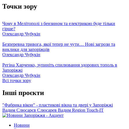
Точки зору
Чому в Мелітополі з бензином та електрикою буде тільки
гірше?
Олександр Чубукін
Безперевна тривога, якої тепер не чути… Нові загрози та
виклики для запоріжців
Олександр Чубукін
Регіна Харченко, зупиніть спилювання здорових тополь в
Запоріжжі
Олександр Чубукін
Всі точки зору
Інші проєкти
"Фабрика вікон" - пластикові вікна та двері у Запоріжжі
Вадим Слюсарєв
Слюсарев Вадим
Region
Touch-IT
Новини