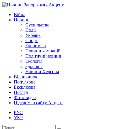
Війна
Новини
Суспільство
Події
Україна
Спорт
Економіка
Новини компаній
Політичні новини
Екологія
Здоров’я
Новини Херсона
Відпочинок
Популярне
Ексклюзив
Погляд
Фото-відео
Підтримка сайту Акцент
РУС
УКР