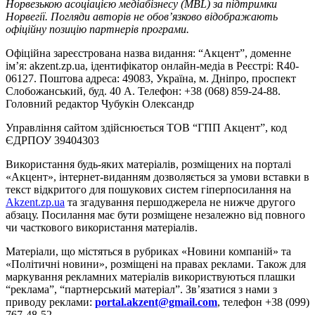
Норвезькою асоціацією медіабізнесу (MBL) за підтримки
Норвегії. Погляди авторів не обов’язково відображають
офіційну позицію партнерів програми.
Офіційна зареєстрована назва видання: “Акцент”, доменне
ім’я: akzent.zp.ua, ідентифікатор онлайн-медіа в Реєстрі: R40-
06127. Поштова адреса: 49083, Україна, м. Дніпро, проспект
Слобожанський, буд. 40 А. Телефон: +38 (068) 859-24-88.
Головний редактор Чубукін Олександр
Управління сайтом здійснюється ТОВ “ГПП Акцент”, код
ЄДРПОУ 39404303
Використання будь-яких матеріалів, розміщених на порталі
«Акцент», інтернет-виданням дозволяється за умови вставки в
текст відкритого для пошукових систем гіперпосилання на
Akzent.zp.ua
та згадування першоджерела не нижче другого
абзацу. Посилання має бути розміщене незалежно від повного
чи часткового використання матеріалів.
Матеріали, що містяться в рубриках «Новини компаній» та
«Політичні новини», розміщені на правах реклами. Також для
маркування рекламних матеріалів використвуються плашки
“реклама”, “партнерський матеріал”. Зв’язатися з нами з
приводу реклами:
portal.akzent@gmail.com
, телефон +38 (099)
767-48-52