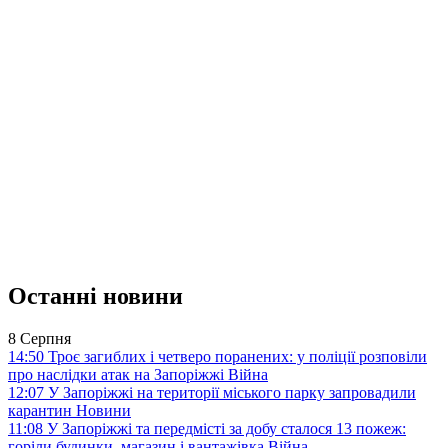
Останні новини
8 Серпня
14:50
Троє загиблих і четверо поранених: у поліції розповіли
про наслідки атак на Запоріжжі
Війна
12:07
У Запоріжжі на території міського парку запровадили
карантин
Новини
11:08
У Запоріжжі та передмісті за добу сталося 13 пожеж:
горіли будинки, магазин і вантажівка
Війна