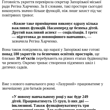
Готовність укриття перевірила секретар Запорізької міської
ради Регіна Харченко. За її словами, такі простори сьогодні
виконують значно більше функцій, ніж лише захист під час
повітряних тривог.
«Кожне таке приміщення виконує одразу кілька
важливих функцій. Насамперед це безпека дітей.
Другий важливий аспект — соціалізація. І третє
— підготовка до повноцінного навчання»,
—
зазначила Регіна Харченко.
Вона також повідомила, що наразі у Запоріжжі вже готові
понад 180 укриттів та безпечних освітніх просторів
, ще
близько
30 об’єктів
перебувають на різних етапах будівництва
чи ремонту. Окремо триває створення підземних шкіл і
дитячих садків.
Вже з нового навчального року «Лазурний» працюватиме у
звичнішому для батьків режимі.
«У новому навчальному році у нас буде 249
дітей. Працюватимуть 15 груп, із них дві —
інклюзивні. Також функціонуватимуть три
логопедичні групи. Для найменших вихованців