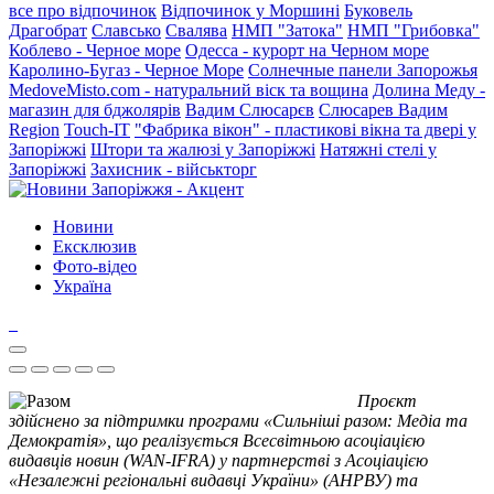
все про відпочинок
Відпочинок у Моршині
Буковель
Драгобрат
Славсько
Свалява
НМП "Затока"
НМП "Грибовка"
Коблево - Черное море
Одесса - курорт на Черном море
Каролино-Бугаз - Черное Море
Солнечные панели Запорожья
MedoveMisto.com - натуральний віск та вощина
Долина Меду -
магазин для бджолярів
Вадим Слюсарєв
Слюсарев Вадим
Region
Touch-IT
"Фабрика вікон" - пластикові вікна та двері у
Запоріжжі
Штори та жалюзі у Запоріжжі
Натяжні стелі у
Запоріжжі
Захисник - військторг
Новини
Ексклюзив
Фото-відео
Україна
Проєкт
здійснено за підтримки програми «Сильніші разом: Медіа та
Демократія», що реалізується Всесвітньою асоціацією
видавців новин (WAN-IFRA) у партнерстві з Асоціацією
«Незалежні регіональні видавці України» (АНРВУ) та