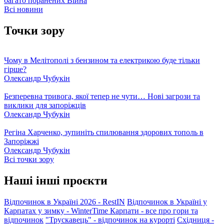
багато поранених
Війна
Всі новини
Точки зору
Чому в Мелітополі з бензином та електрикою буде тільки
гірше?
Олександр Чубукін
Безперевна тривога, якої тепер не чути… Нові загрози та
виклики для запоріжців
Олександр Чубукін
Регіна Харченко, зупиніть спилювання здорових тополь в
Запоріжжі
Олександр Чубукін
Всі точки зору
Наші інші проєкти
Відпочинок в Україні 2026 - RestIN
Відпочинок в Україні у
Карпатах у зимку - WinterTime
Карпати - все про гори та
відпочинок
"Трускавець" - відпочинок на курорті
Східниця -