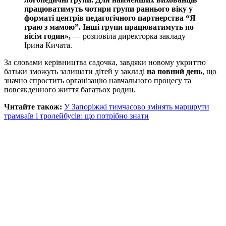
працюватимуть чотири групи раннього віку у
форматі центрів педагогічного партнерства “Я
граю з мамою”. Інші групи працюватимуть по
вісім годин»,
— розповіла директорка закладу
Ірина Кичата.
За словами керівництва садочка, завдяки новому укриттю
батьки зможуть залишати дітей у закладі
на повний день
, що
значно спростить організацію навчального процесу та
повсякденного життя багатьох родин.
Читайте також:
У Запоріжжі тимчасово змінять маршрути
трамваїв і тролейбусів: що потрібно знати