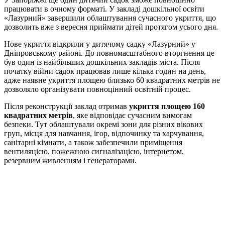
працювати в очному форматі. У закладі дошкільної освіти
«Лазурний» завершили облаштування сучасного укриття, що
дозволить вже з вересня приймати дітей протягом усього дня.
Нове укриття відкрили у дитячому садку «Лазурний» у
Дніпровському районі. До повномасштабного вторгнення це
був один із найбільших дошкільних закладів міста. Після
початку війни садок працював лише кілька годин на день,
адже наявне укриття площею близько 60 квадратних метрів не
дозволяло організувати повноцінний освітній процес.
Після реконструкції заклад отримав
укриття площею 160
квадратних метрів
, яке відповідає сучасним вимогам
безпеки. Тут облаштували окремі зони для різних вікових
груп, місця для навчання, ігор, відпочинку та харчування,
санітарні кімнати, а також забезпечили приміщення
вентиляцією, пожежною сигналізацією, інтернетом,
резервним живленням і генераторами.