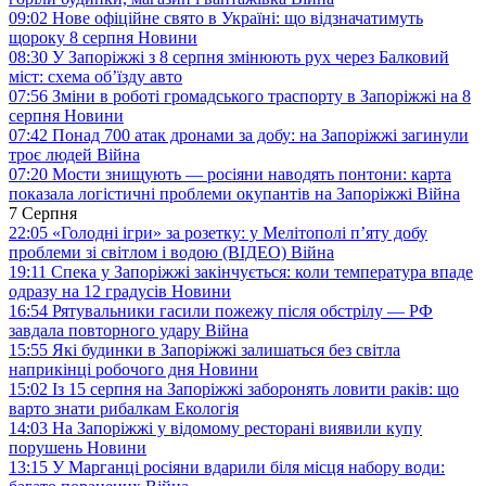
09:02
Нове офіційне свято в Україні: що відзначатимуть
щороку 8 серпня
Новини
08:30
У Запоріжжі з 8 серпня змінюють рух через Балковий
міст: схема об’їзду
авто
07:56
Зміни в роботі громадського траспорту в Запоріжжі на 8
серпня
Новини
07:42
Понад 700 атак дронами за добу: на Запоріжжі загинули
троє людей
Війна
07:20
Мости знищують — росіяни наводять понтони: карта
показала логістичні проблеми окупантів на Запоріжжі
Війна
7 Серпня
22:05
«Голодні ігри» за розетку: у Мелітополі п’яту добу
проблеми зі світлом і водою (ВІДЕО)
Війна
19:11
Спека у Запоріжжі закінчується: коли температура впаде
одразу на 12 градусів
Новини
16:54
Рятувальники гасили пожежу після обстрілу — РФ
завдала повторного удару
Війна
15:55
Які будинки в Запоріжжі залишаться без світла
наприкінці робочого дня
Новини
15:02
Із 15 серпня на Запоріжжі заборонять ловити раків: що
варто знати рибалкам
Екологія
14:03
На Запоріжжі у відомому ресторані виявили купу
порушень
Новини
13:15
У Марганці росіяни вдарили біля місця набору води: