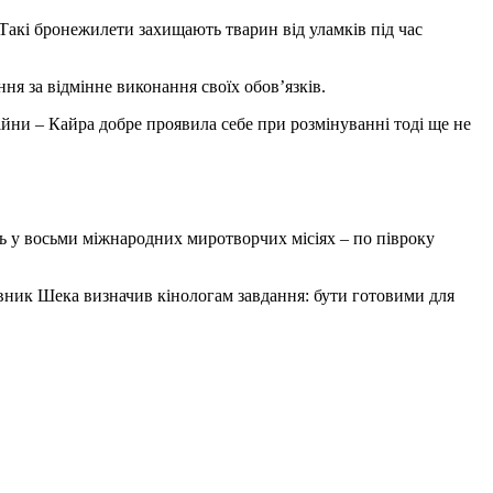
Такі бронежилети захищають тварин від уламків під час
я за відмінне виконання своїх обов’язків.
ійни – Кайра добре проявила себе при розмінуванні тоді ще не
ть у восьми міжнародних миротворчих місіях – по півроку
ковник Шека визначив кінологам завдання: бути готовими для