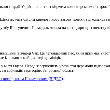
ьної гвардії України спільно з відомим волонтерським центром. 
ека вручив бійцям кінологічного взводу подяки від командуванн
ужбу ІІІ ступеня». Ця медаль чекала на господаря ще з початку в
німецькій вівчарці Чак. Це легендарний пес, який приймав учас
ле і… звання майора тоді ще міліції.
ні у місті Одеса. Перед завершенням урочистої церемонії підпол
 загарбникіів територіях Запорізької області.
ів з прийдешнім Новим роком (ВІДЕО)