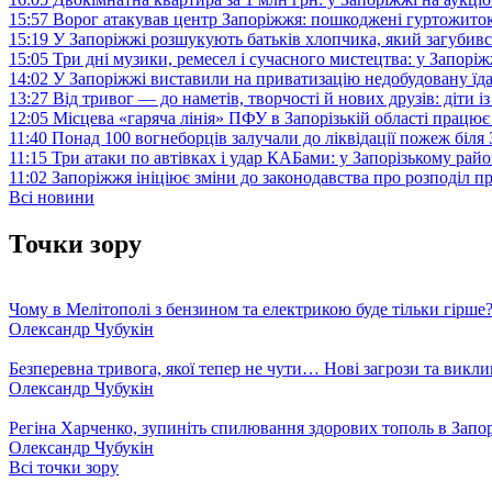
15:57
Ворог атакував центр Запоріжжя: пошкоджені гуртожито
15:19
У Запоріжжі розшукують батьків хлопчика, який загубив
15:05
Три дні музики, ремесел і сучасного мистецтва: у Запор
14:02
У Запоріжжі виставили на приватизацію недобудовану їд
13:27
Від тривог — до наметів, творчості й нових друзів: діти
12:05
Місцева «гаряча лінія» ПФУ в Запорізькій області працює 
11:40
Понад 100 вогнеборців залучали до ліквідації пожеж біл
11:15
Три атаки по автівках і удар КАБами: у Запорізькому райо
11:02
Запоріжжя ініціює зміни до законодавства про розподіл 
Всі новини
Точки зору
Чому в Мелітополі з бензином та електрикою буде тільки гірше
Олександр Чубукін
Безперевна тривога, якої тепер не чути… Нові загрози та викли
Олександр Чубукін
Регіна Харченко, зупиніть спилювання здорових тополь в Запо
Олександр Чубукін
Всі точки зору