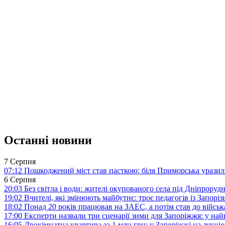
Останні новини
7 Серпня
07:12
Пошкоджений міст став пасткою: біля Приморська урази
6 Серпня
20:03
Без світла і води: жителі окупованого села під Дніпрору
19:02
Вчителі, які змінюють майбутнє: троє педагогів із Запор
18:02
Понад 20 років працював на ЗАЕС, а потім став до війська:
17:00
Експерти назвали три сценарії зими для Запоріжжя: у на
16:05
Двокімнатна квартира за 1 млн грн: у Запоріжжі на аук