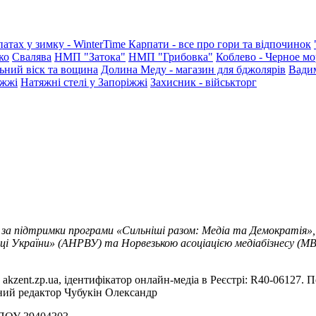
патах у зимку - WinterTime
Карпати - все про гори та відпочинок
ко
Свалява
НМП "Затока"
НМП "Грибовка"
Коблево - Черное мо
ьний віск та вощина
Долина Меду - магазин для бджолярів
Вади
іжжі
Натяжні стелі у Запоріжжі
Захисник - військторг
 за підтримки програми «Сильніші разом: Медіа та Демократія»,
ці України» (АНРВУ) та Норвезькою асоціацією медіабізнесу (MBL
akzent.zp.ua, ідентифікатор онлайн-медіа в Реєстрі: R40-06127. П
вний редактор Чубукін Олександр