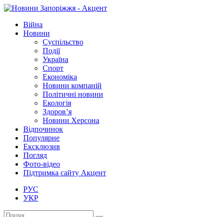
Війна
Новини
Суспільство
Події
Україна
Спорт
Економіка
Новини компаній
Політичні новини
Екологія
Здоров’я
Новини Херсона
Відпочинок
Популярне
Ексклюзив
Погляд
Фото-відео
Підтримка сайту Акцент
РУС
УКР