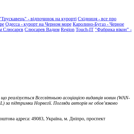
"Трускавець" - відпочинок на курорті
Східниця - все про
ре
Одесса - курорт на Черном море
Каролино-Бугаз - Черное
м Слюсарєв
Слюсарев Вадим
Region
Touch-IT
"Фабрика вікон" -
 що реалізується Всесвітньою асоціацією видавців новин (WAN-
) за підтримки Норвегії. Погляди авторів не обов’язково
оштова адреса: 49083, Україна, м. Дніпро, проспект