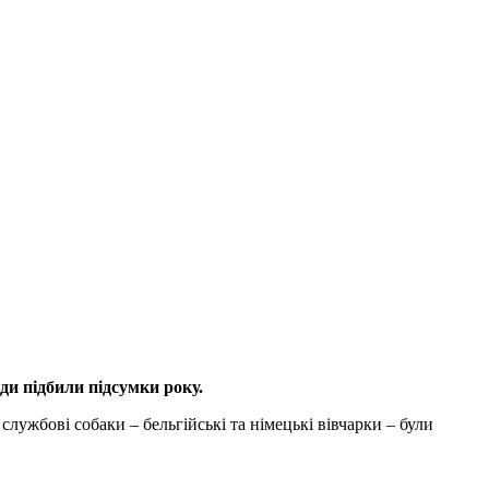
ди підбили підсумки року.
лужбові собаки – бельгійські та німецькі вівчарки – були