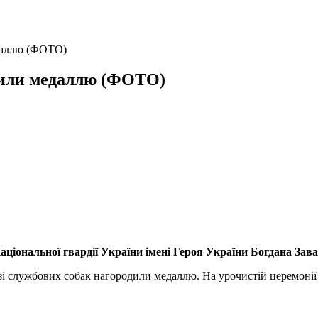
едаллю (ФОТО)
одили медаллю (ФОТО)
ціональної гвардії України імені Героя України Богдана Зава
зі службових собак нагородили медаллю. На урочистій церемонії с