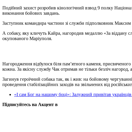
Подібний захист розробив кінологічний взвод 9 полку Націонал
виконання бойових завдань.
Заступник командира частини зі служби підполковник Максим Ш
А собаку, яку кличуть Кайра, нагородив медаллю «За віддану сл
окупованого Маріуполя.
Нагородження відбулося біля пам’ятного каменя, присвяченого 
кожна. За якісну службу Чак отримав не тільки безліч нагород, а
Загинув героїчний собака так, як і жив: на бойовому чергуван
проведення стабілізаційних заходів на звільнених від російських
«І сам Бог на нашому боці»: Залужний привітав українц
Підписуйтесь на Акцент в