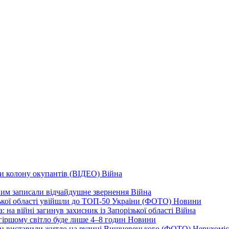
ли колону окупантів (ВІДЕО)
Війна
дним записали відчайдушне звернення
Війна
ізької області увійшли до ТОП-50 України (ФОТО)
Новини
 на війні загинув захисник із Запорізької області
Війна
йгіршому світло буде лише 4–8 годин
Новини
ціон виставили житло на вулиці Вишневецького (ФОТО)
Нерухоміс