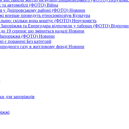
к та автомобілі (ФОТО)
Війна
ся у Дніпровському районі (ФОТО)
Новини
іжжі вперше проведуть етносимпозіум
Культура
альню: скільки вона коштує (ФОТО)
Нерухомість
 із Запоріжжя та Енергодара відпочили у таборах (ФОТО)
Відпочи
до 19 серпня: що зміниться надалі
Новини
я Запоріжжя (ФОТО)
Новини
ні є поранені
Без категорії
природного газу в житловому фонді
Новини
?
ки для запоріжців
ріжжі