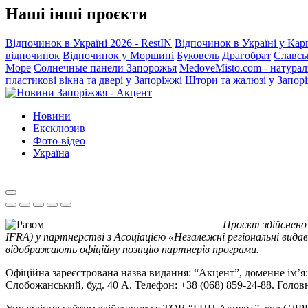
Наші інші проєкти
Відпочинок в Україні 2026 - RestIN
Відпочинок в Україні у Кар
відпочинок
Відпочинок у Моршині
Буковель
Драгобрат
Славсь
Море
Солнечные панели Запорожья
MedoveMisto.com - натурал
пластикові вікна та двері у Запоріжжі
Штори та жалюзі у Запор
Новини
Ексклюзив
Фото-відео
Україна
Проєкт здійснено
IFRA) у партнерстві з Асоціацією «Незалежні регіональні видав
відображають офіційну позицію партнерів програми.
Офіційна зареєстрована назва видання: “Акцент”, доменне ім’я: 
Слобожанський, буд. 40 А. Телефон: +38 (068) 859-24-88. Голо