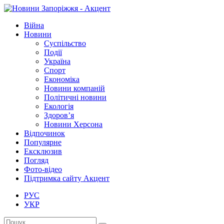
Війна
Новини
Суспільство
Події
Україна
Спорт
Економіка
Новини компаній
Політичні новини
Екологія
Здоров’я
Новини Херсона
Відпочинок
Популярне
Ексклюзив
Погляд
Фото-відео
Підтримка сайту Акцент
РУС
УКР