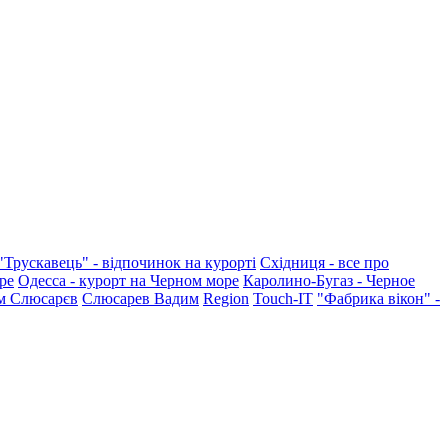
"Трускавець" - відпочинок на курорті
Східниця - все про
ре
Одесса - курорт на Черном море
Каролино-Бугаз - Черное
м Слюсарєв
Слюсарев Вадим
Region
Touch-IT
"Фабрика вікон" -