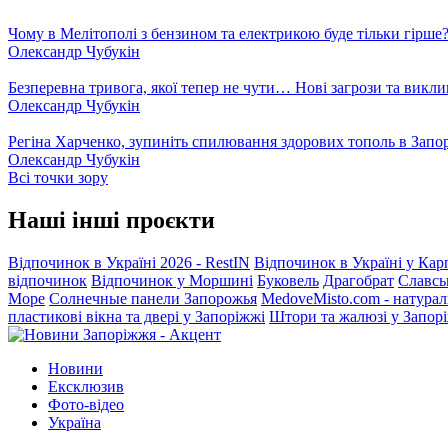
Чому в Мелітополі з бензином та електрикою буде тільки гірше
Олександр Чубукін
Безперевна тривога, якої тепер не чути… Нові загрози та викли
Олександр Чубукін
Регіна Харченко, зупиніть спилювання здорових тополь в Запо
Олександр Чубукін
Всі точки зору
Наші інші проєкти
Відпочинок в Україні 2026 - RestIN
Відпочинок в Україні у Кар
відпочинок
Відпочинок у Моршині
Буковель
Драгобрат
Славсь
Море
Солнечные панели Запорожья
MedoveMisto.com - натурал
пластикові вікна та двері у Запоріжжі
Штори та жалюзі у Запор
Новини
Ексклюзив
Фото-відео
Україна