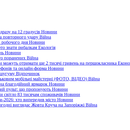
дразу на 12 градусів
Новини
а повторного удару
Війна
і робочого дня
Новини
арто знати рибалкам
Екологія
ень
Новини
ато поранених
Війна
ни можуть отримати ще 2 тисячі гривень на першокласника
Еконо
лефонів та онлайн-форма
Новини
Кушугуму
Відпочинок
йськовим мобільні майстерні (ФОТО, ВІДЕО)
Війна
 на благодійний ярмарок
Новини
ний пульт: що пропонують
Новини
ли світло 83 тисячам споживачів
Новини
и-2026: хто випередив місто
Новини
ьогодні виглядає Жовта Круча на Запоріжжі
Війна