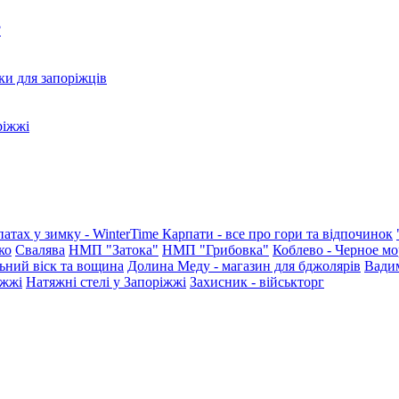
?
ки для запоріжців
ріжжі
патах у зимку - WinterTime
Карпати - все про гори та відпочинок
ко
Свалява
НМП "Затока"
НМП "Грибовка"
Коблево - Черное мо
ьний віск та вощина
Долина Меду - магазин для бджолярів
Вади
іжжі
Натяжні стелі у Запоріжжі
Захисник - військторг