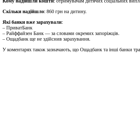
Кому надійшли кошти
: отримувачам дитячих соціальних випл
Скільки надійшло
: 860 грн на дитину.
Які банки вже зарахували
:
– ПриватБанк
– Райффайзен Банк — за словами окремих запоріжців.
– Ощадбанк ще не здійснив зарахування.
У коментарях також зазначають, що Ощадбанк та інші банки тр