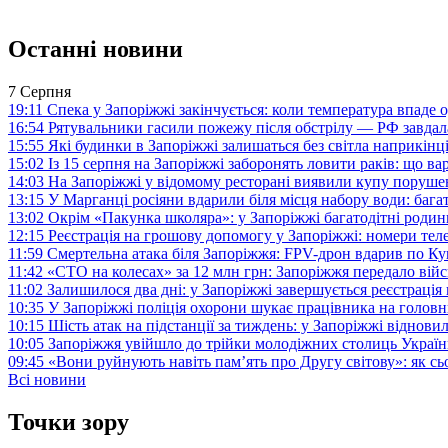
Останні новини
7 Серпня
19:11
Спека у Запоріжжі закінчується: коли температура впаде о
16:54
Рятувальники гасили пожежу після обстрілу — РФ завдал
15:55
Які будинки в Запоріжжі залишаться без світла наприкінц
15:02
Із 15 серпня на Запоріжжі заборонять ловити раків: що в
14:03
На Запоріжжі у відомому ресторані виявили купу поруш
13:15
У Марганці росіяни вдарили біля місця набору води: баг
13:02
Окрім «Пакунка школяра»: у Запоріжжі багатодітні роди
12:15
Реєстрація на грошову допомогу у Запоріжжі: номери те
11:59
Смертельна атака біля Запоріжжя: FPV-дрон вдарив по 
11:42
«СТО на колесах» за 12 млн грн: Запоріжжя передало ві
11:02
Залишилося два дні: у Запоріжжі завершується реєстрація
10:35
У Запоріжжі поліція охорони шукає працівника на голов
10:15
Шість атак на підстанції за тиждень: у Запоріжжі віднови
10:05
Запоріжжя увійшло до трійки молодіжних столиць Україн
09:45
«Вони руйнують навіть пам’ять про Другу світову»: як с
Всі новини
Точки зору