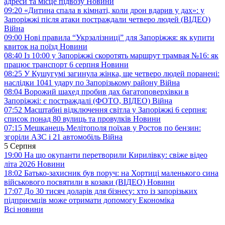
адреси та місце підвозу
Новини
09:20
«Дитина спала в кімнаті, коли дрон вдарив у дах»: у
Запоріжжі після атаки постраждали четверо людей (ВІДЕО)
Війна
09:00
Нові правила “Укрзалізниці” для Запоріжжя: як купити
квиток на поїзд
Новини
08:40
Із 10:00 у Запоріжжі скоротять маршрут трамвая №16: як
працює транспорт 6 серпня
Новини
08:25
У Кушугумі загинула жінка, ще четверо людей поранені:
наслідки 1041 удару по Запорізькому району
Війна
08:04
Ворожий шахед пробив дах багатоповерхівки в
Запоріжжі: є постраждалі (ФОТО, ВІДЕО)
Війна
07:52
Масштабні відключення світла у Запоріжжі 6 серпня:
список понад 80 вулиць та провулків
Новини
07:15
Мешканець Мелітополя поїхав у Ростов по бензин:
згоріли АЗС і 21 автомобіль
Війна
5 Серпня
19:00
На що окупанти перетворили Кирилівку: свіже відео
літа 2026
Новини
18:02
Батько-захисник був поруч: на Хортиці маленького сина
військового посвятили в козаки (ВІДЕО)
Новини
17:07
До 30 тисяч доларів для бізнесу: хто із запорізьких
підприємців може отримати допомогу
Економіка
Всі новини