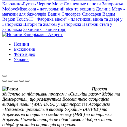
Каролино-Бугаз - Черное Море
Солнечные панели Запорожья
MedoveMisto.com - натуральний віск та вощина
Долина Меду -
магазин для бджолярів
Вадим Слюсарєв
Слюсарев Вадим
Region
Touch-IT
"Фабрика вікон" - пластикові вікна та двері у
Запоріжжі
Штори та жалюзі у Запоріжжі
Натяжні стелі у
Запоріжжі
Захисник - військторг
Новини
Ексклюзив
Фото-відео
Україна
Проєкт
здійснено за підтримки програми «Сильніші разом: Медіа та
Демократія», що реалізується Всесвітньою асоціацією
видавців новин (WAN-IFRA) у партнерстві з Асоціацією
«Незалежні регіональні видавці України» (АНРВУ) та
Норвезькою асоціацією медіабізнесу (MBL) за підтримки
Норвегії. Погляди авторів не обов’язково відображають
офіційну позицію партнерів програми.