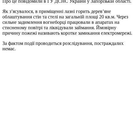
Про це повідомили в ГУ ДСНС України у Запорізькій області.
Як з’ясувалося, в приміщенні лазні горить дерев’яне
облаштування стін та стелі на загальній площі 20 кв.м. Через
сильне задимлення вогнеборці працювали в апаратах на
стисненому повітрі та ліквідували займання. Ймовірну
причину пожежі називають коротке замикання електромережі.
За фактом події проводиться розслідування, постраждалих
немає.