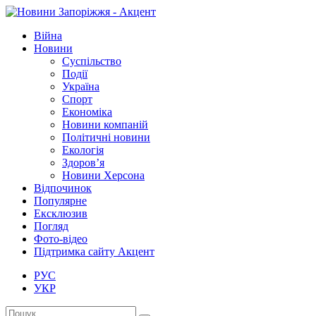
Війна
Новини
Суспільство
Події
Україна
Спорт
Економіка
Новини компаній
Політичні новини
Екологія
Здоров’я
Новини Херсона
Відпочинок
Популярне
Ексклюзив
Погляд
Фото-відео
Підтримка сайту Акцент
РУС
УКР