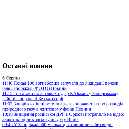
Останні новини
6 Серпня
11:40
Понад 100 вогнеборців залучали до ліквідації пожеж
біля Запоріжжя (ФОТО)
Новини
11:15
Три атаки по автівках і удар КАБами: у Запорізькому
районі є поранені
Без категорії
11:02
Запоріжжя ініціює зміни до законодавства про розподіл
природного газу в житловому фонді
Новини
10:10
Знищення російської ДРГ в Оріхові потрапило на відео:
аналітик оцінив загрозу штурму
Війна
09:46
У Запоріжжі 660 мешканців залишилися без води: