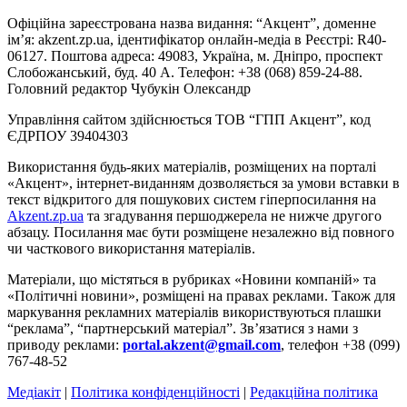
Офіційна зареєстрована назва видання: “Акцент”, доменне
ім’я: akzent.zp.ua, ідентифікатор онлайн-медіа в Реєстрі: R40-
06127. Поштова адреса: 49083, Україна, м. Дніпро, проспект
Слобожанський, буд. 40 А. Телефон: +38 (068) 859-24-88.
Головний редактор Чубукін Олександр
Управління сайтом здійснюється ТОВ “ГПП Акцент”, код
ЄДРПОУ 39404303
Використання будь-яких матеріалів, розміщених на порталі
«Акцент», інтернет-виданням дозволяється за умови вставки в
текст відкритого для пошукових систем гіперпосилання на
Akzent.zp.ua
та згадування першоджерела не нижче другого
абзацу. Посилання має бути розміщене незалежно від повного
чи часткового використання матеріалів.
Матеріали, що містяться в рубриках «Новини компаній» та
«Політичні новини», розміщені на правах реклами. Також для
маркування рекламних матеріалів використвуються плашки
“реклама”, “партнерський матеріал”. Зв’язатися з нами з
приводу реклами:
portal.akzent@gmail.com
, телефон +38 (099)
767-48-52
Медіакіт
|
Політика конфіденційності
|
Редакційна політика