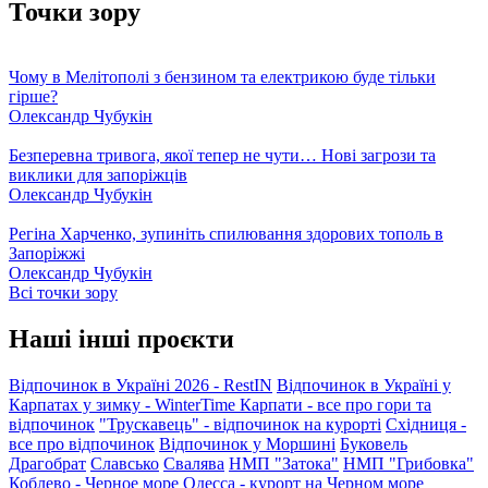
Точки зору
Чому в Мелітополі з бензином та електрикою буде тільки
гірше?
Олександр Чубукін
Безперевна тривога, якої тепер не чути… Нові загрози та
виклики для запоріжців
Олександр Чубукін
Регіна Харченко, зупиніть спилювання здорових тополь в
Запоріжжі
Олександр Чубукін
Всі точки зору
Наші інші проєкти
Відпочинок в Україні 2026 - RestIN
Відпочинок в Україні у
Карпатах у зимку - WinterTime
Карпати - все про гори та
відпочинок
"Трускавець" - відпочинок на курорті
Східниця -
все про відпочинок
Відпочинок у Моршині
Буковель
Драгобрат
Славсько
Свалява
НМП "Затока"
НМП "Грибовка"
Коблево - Черное море
Одесса - курорт на Черном море