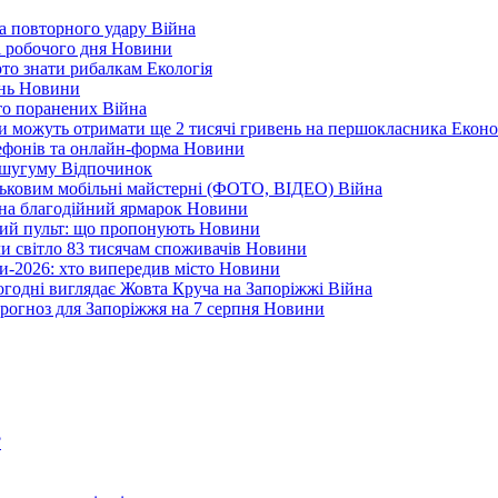
а повторного удару
Війна
і робочого дня
Новини
арто знати рибалкам
Екологія
ень
Новини
ато поранених
Війна
ни можуть отримати ще 2 тисячі гривень на першокласника
Еконо
лефонів та онлайн-форма
Новини
Кушугуму
Відпочинок
йськовим мобільні майстерні (ФОТО, ВІДЕО)
Війна
 на благодійний ярмарок
Новини
ний пульт: що пропонують
Новини
ли світло 83 тисячам споживачів
Новини
и-2026: хто випередив місто
Новини
ьогодні виглядає Жовта Круча на Запоріжжі
Війна
рогноз для Запоріжжя на 7 серпня
Новини
?