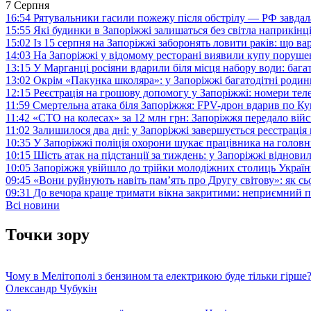
7 Серпня
16:54
Рятувальники гасили пожежу після обстрілу — РФ завдал
15:55
Які будинки в Запоріжжі залишаться без світла наприкінц
15:02
Із 15 серпня на Запоріжжі заборонять ловити раків: що в
14:03
На Запоріжжі у відомому ресторані виявили купу поруш
13:15
У Марганці росіяни вдарили біля місця набору води: баг
13:02
Окрім «Пакунка школяра»: у Запоріжжі багатодітні роди
12:15
Реєстрація на грошову допомогу у Запоріжжі: номери те
11:59
Смертельна атака біля Запоріжжя: FPV-дрон вдарив по 
11:42
«СТО на колесах» за 12 млн грн: Запоріжжя передало ві
11:02
Залишилося два дні: у Запоріжжі завершується реєстрація
10:35
У Запоріжжі поліція охорони шукає працівника на голов
10:15
Шість атак на підстанції за тиждень: у Запоріжжі віднови
10:05
Запоріжжя увійшло до трійки молодіжних столиць Україн
09:45
«Вони руйнують навіть пам’ять про Другу світову»: як с
09:31
До вечора краще тримати вікна закритими: неприємний п
Всі новини
Точки зору
Чому в Мелітополі з бензином та електрикою буде тільки гірше
Олександр Чубукін