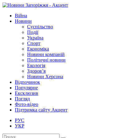
Війна
Новини
Суспільство
Події
Україна
Спорт
Економіка
Новини компаній
Політичні новини
Екологія
Здоров’я
Новини Херсона
Відпочинок
Популярне
Ексклюзив
Погляд
Фото-відео
Підтримка сайту Акцент
РУС
УКР