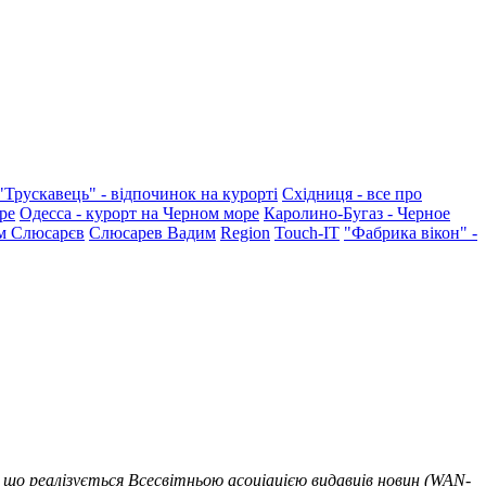
"Трускавець" - відпочинок на курорті
Східниця - все про
ре
Одесса - курорт на Черном море
Каролино-Бугаз - Черное
м Слюсарєв
Слюсарев Вадим
Region
Touch-IT
"Фабрика вікон" -
 що реалізується Всесвітньою асоціацією видавців новин (WAN-