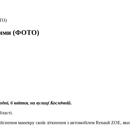
ТО)
лими (ФОТО)
і, 6 квітня, на вулиці Космічній.
бласті.
ійснення маневру скоїв зіткнення з автомобілем Renault ZOE, як