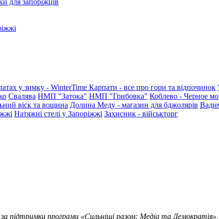
ки для запоріжців
ріжжі
патах у зимку - WinterTime
Карпати - все про гори та відпочинок
ко
Свалява
НМП "Затока"
НМП "Грибовка"
Коблево - Черное мо
ьний віск та вощина
Долина Меду - магазин для бджолярів
Вади
іжжі
Натяжні стелі у Запоріжжі
Захисник - військторг
 за підтримки програми «Сильніші разом: Медіа та Демократія»,