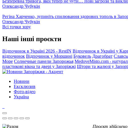
Безперевна тривога, якої тепер не чути… Нові загрози та викли
Олександр Чубукін
Регіна Харченко, зупиніть спилювання здорових тополь в Запо
Олександр Чубукін
Всі точки зору
Наші інші проєкти
Відпочинок в Україні 2026 - RestIN
Відпочинок в Україні у Кар
відпочинок
Відпочинок у Моршині
Буковель
Драгобрат
Славсь
Море
Солнечные панели Запорожья
MedoveMisto.com - натурал
пластикові вікна та двері у Запоріжжі
Штори та жалюзі у Запор
Новини
Ексклюзив
Фото-відео
Україна
Проєкт здійснено