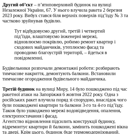
Другий об’єкт
– п’ятиповерховий будинок на вулиці
Незалежної України, 67. У нього влучила ракета 2 березня
2023 року. Вибух стався біля верхніх поверхів підʼїзду № 3 та
частково зруйнував будівлю.
Тут відбудовуємо другий, третій і четвертий
під’їзди, влаштовуємо інженерні мережі,
відновлюємо покрівлю, робимо ремонт квартир і
сходових майданчиків, утеплюємо фасад та
проводимо благоустрій території, – йдеться в
повідомленні.
Будівельники розпочали демонтажні роботи: розбирають
тимчасове накриття, демонтують балкони. Встановили
тимчасове огородження будівельного майданчика.
Третій будинок
на вулиці Миру, 14 було пошкоджено під час
ракетної атаки на Запоріжжя 6 жовтня 2022 року. Одна з
російських ракет влучила поряд зі спорудою, внаслідок чого
були пошкоджені квартири та балкони 3-го та 4-го під’їзду.
Також було ушкоджено мережі водовідведення, опалення,
електропостачання і фасад.
Агентство відновлення підсилить конструкції будинку,
відремонтує квартири й балкони, замінить пошкоджені вікна
та двері. Крім цього, будинок буде термомодернізований.