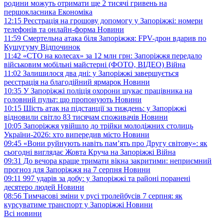
родини можуть отримати ще 2 тисячі гривень на
першокласника
Економіка
12:15
Реєстрація на грошову допомогу у Запоріжжі: номери
телефонів та онлайн-форма
Новини
11:59
Смертельна атака біля Запоріжжя: FPV-дрон вдарив по
Кушугуму
Відпочинок
11:42
«СТО на колесах» за 12 млн грн: Запоріжжя передало
військовим мобільні майстерні (ФОТО, ВІДЕО)
Війна
11:02
Залишилося два дні: у Запоріжжі завершується
реєстрація на благодійний ярмарок
Новини
10:35
У Запоріжжі поліція охорони шукає працівника на
головний пульт: що пропонують
Новини
10:15
Шість атак на підстанції за тиждень: у Запоріжжі
відновили світло 83 тисячам споживачів
Новини
10:05
Запоріжжя увійшло до трійки молодіжних столиць
України-2026: хто випередив місто
Новини
09:45
«Вони руйнують навіть пам’ять про Другу світову»: як
сьогодні виглядає Жовта Круча на Запоріжжі
Війна
09:31
До вечора краще тримати вікна закритими: неприємний
прогноз для Запоріжжя на 7 серпня
Новини
09:11
997 ударів за добу: у Запоріжжі та районі поранені
десятеро людей
Новини
08:56
Тимчасові зміни у русі тролейбусів 7 серпня: як
курсуватиме транспорт у Запоріжжі
Новини
Всі новини