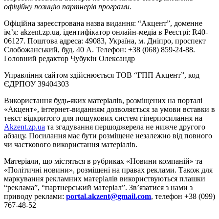
офіційну позицію партнерів програми.
Офіційна зареєстрована назва видання: “Акцент”, доменне
ім’я: akzent.zp.ua, ідентифікатор онлайн-медіа в Реєстрі: R40-
06127. Поштова адреса: 49083, Україна, м. Дніпро, проспект
Слобожанський, буд. 40 А. Телефон: +38 (068) 859-24-88.
Головний редактор Чубукін Олександр
Управління сайтом здійснюється ТОВ “ГПП Акцент”, код
ЄДРПОУ 39404303
Використання будь-яких матеріалів, розміщених на порталі
«Акцент», інтернет-виданням дозволяється за умови вставки в
текст відкритого для пошукових систем гіперпосилання на
Akzent.zp.ua
та згадування першоджерела не нижче другого
абзацу. Посилання має бути розміщене незалежно від повного
чи часткового використання матеріалів.
Матеріали, що містяться в рубриках «Новини компаній» та
«Політичні новини», розміщені на правах реклами. Також для
маркування рекламних матеріалів використвуються плашки
“реклама”, “партнерський матеріал”. Зв’язатися з нами з
приводу реклами:
portal.akzent@gmail.com
, телефон +38 (099)
767-48-52