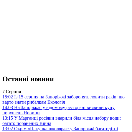
Останні новини
7 Серпня
15:02
Із 15 серпня на Запоріжжі заборонять ловити раків: що
варто знати рибалкам
Екологія
14:03
На Запоріжжі у відомому ресторані виявили купу
порушень
Новини
13:15
У Марганці росіяни вдарили біля місця набору води:
багато поранених
Війна
13:02
Окрім «Пакунка школяра»: у Запоріжжі багатодітні