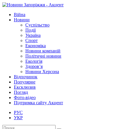
Війна
Новини
Суспільство
Події
Україна
Спорт
Економіка
Новини компаній
Політичні новини
Екологія
Здоров’я
Новини Херсона
Відпочинок
Популярне
Ексклюзив
Погляд
Фото-відео
Підтримка сайту Акцент
РУС
УКР