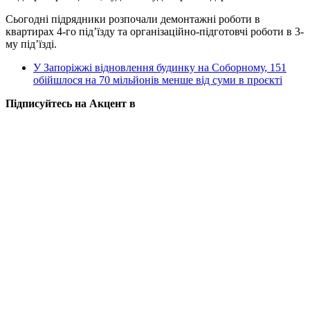
Сьогодні підрядники розпочали демонтажні роботи в
квартирах 4-го під’їзду та організаційно-підготовчі роботи в 3-
му під’їзді.
У Запоріжжі відновлення будинку на Соборному, 151
обійшлося на 70 мільйонів менше від суми в проєкті
Підписуйтесь на Акцент в