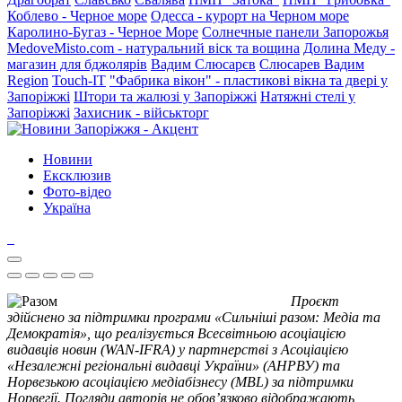
Коблево - Черное море
Одесса - курорт на Черном море
Каролино-Бугаз - Черное Море
Солнечные панели Запорожья
MedoveMisto.com - натуральний віск та вощина
Долина Меду -
магазин для бджолярів
Вадим Слюсарєв
Слюсарев Вадим
Region
Touch-IT
"Фабрика вікон" - пластикові вікна та двері у
Запоріжжі
Штори та жалюзі у Запоріжжі
Натяжні стелі у
Запоріжжі
Захисник - військторг
Новини
Ексклюзив
Фото-відео
Україна
Проєкт
здійснено за підтримки програми «Сильніші разом: Медіа та
Демократія», що реалізується Всесвітньою асоціацією
видавців новин (WAN-IFRA) у партнерстві з Асоціацією
«Незалежні регіональні видавці України» (АНРВУ) та
Норвезькою асоціацією медіабізнесу (MBL) за підтримки
Норвегії. Погляди авторів не обов’язково відображають