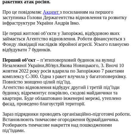
ракетних атак росіян.
Про це повідомляє
Акцент
з посиланням на першого
заступника Голови Держагентства відновлення та розвитку
інфраструктури України Андрія Івко.
Це перші житлові об’єкти у Запоріжжі, відбудовою яких
займається Агентство відновлення. Роботи фінансуються з
Фонду ліквідації наслідків збройної агресії. Усього плануємо
відбудувати 7 будинків.
Перший об’єкт
– п’ятиповерховий будинок на вулиці
Незалежної України,80/вул.Якова Новицького, 3. Вночі 10
жовтня 2022 року росія вдарила по Запоріжжю 7 ракетами
комплексу С-300. Одна з ракет влучила у багатоповерхівку.
Повністю знищено цілий під’їзд.
Агентство відновлення відбудує другий і третій під’їзди
будинку, відремонтує покрівлю, сходові майданчики та
квартири. Буде облаштовано інженерні мережі, утеплено
фасад, проведено благоустрій території.
Зараз підрядники проводять організаційно-підготовчі роботи.
Встановлюють тимчасове огородження будмайданчика.
Розбирають тимчасове накриття над пошкодженими
під’їздами.