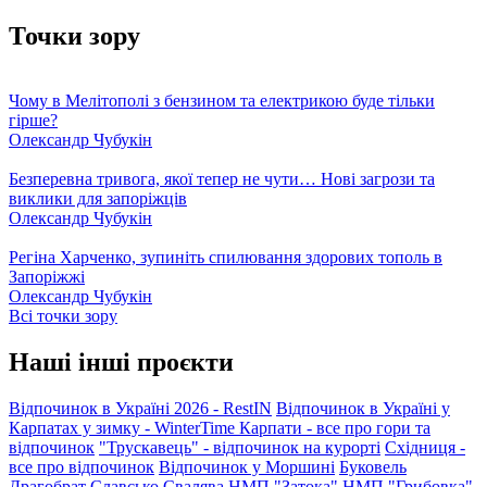
Точки зору
Чому в Мелітополі з бензином та електрикою буде тільки
гірше?
Олександр Чубукін
Безперевна тривога, якої тепер не чути… Нові загрози та
виклики для запоріжців
Олександр Чубукін
Регіна Харченко, зупиніть спилювання здорових тополь в
Запоріжжі
Олександр Чубукін
Всі точки зору
Наші інші проєкти
Відпочинок в Україні 2026 - RestIN
Відпочинок в Україні у
Карпатах у зимку - WinterTime
Карпати - все про гори та
відпочинок
"Трускавець" - відпочинок на курорті
Східниця -
все про відпочинок
Відпочинок у Моршині
Буковель
Драгобрат
Славсько
Свалява
НМП "Затока"
НМП "Грибовка"