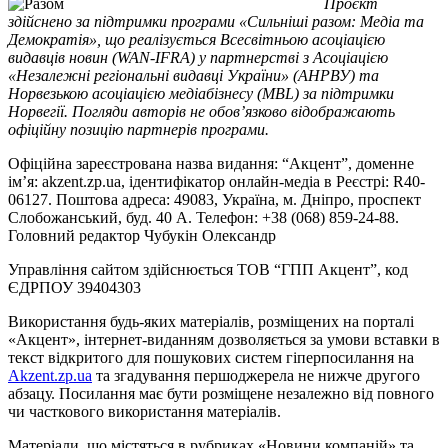
Проєкт
здійснено за підтримки програми «Сильніші разом: Медіа та
Демократія», що реалізується Всесвітньою асоціацією
видавців новин (WAN-IFRA) у партнерстві з Асоціацією
«Незалежні регіональні видавці України» (АНРВУ) та
Норвезькою асоціацією медіабізнесу (MBL) за підтримки
Норвегії. Погляди авторів не обов’язково відображають
офіційну позицію партнерів програми.
Офіційна зареєстрована назва видання: “Акцент”, доменне
ім’я: akzent.zp.ua, ідентифікатор онлайн-медіа в Реєстрі: R40-
06127. Поштова адреса: 49083, Україна, м. Дніпро, проспект
Слобожанський, буд. 40 А. Телефон: +38 (068) 859-24-88.
Головний редактор Чубукін Олександр
Управління сайтом здійснюється ТОВ “ГПП Акцент”, код
ЄДРПОУ 39404303
Використання будь-яких матеріалів, розміщених на порталі
«Акцент», інтернет-виданням дозволяється за умови вставки в
текст відкритого для пошукових систем гіперпосилання на
Akzent.zp.ua
та згадування першоджерела не нижче другого
абзацу. Посилання має бути розміщене незалежно від повного
чи часткового використання матеріалів.
Матеріали, що містяться в рубриках «Новини компаній» та