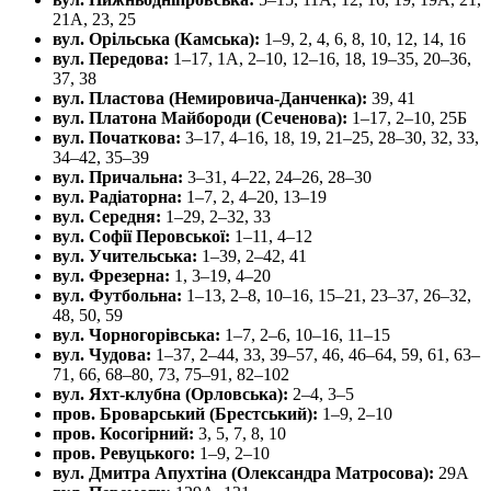
21А, 23, 25
вул. Орільська (Камська):
1–9, 2, 4, 6, 8, 10, 12, 14, 16
вул. Передова:
1–17, 1А, 2–10, 12–16, 18, 19–35, 20–36,
37, 38
вул. Пластова (Немировича-Данченка):
39, 41
вул. Платона Майбороди (Сеченова):
1–17, 2–10, 25Б
вул. Початкова:
3–17, 4–16, 18, 19, 21–25, 28–30, 32, 33,
34–42, 35–39
вул. Причальна:
3–31, 4–22, 24–26, 28–30
вул. Радіаторна:
1–7, 2, 4–20, 13–19
вул. Середня:
1–29, 2–32, 33
вул. Софії Перовської:
1–11, 4–12
вул. Учительська:
1–39, 2–42, 41
вул. Фрезерна:
1, 3–19, 4–20
вул. Футбольна:
1–13, 2–8, 10–16, 15–21, 23–37, 26–32,
48, 50, 59
вул. Чорногорівська:
1–7, 2–6, 10–16, 11–15
вул. Чудова:
1–37, 2–44, 33, 39–57, 46, 46–64, 59, 61, 63–
71, 66, 68–80, 73, 75–91, 82–102
вул. Яхт-клубна (Орловська):
2–4, 3–5
пров. Броварський (Брестський):
1–9, 2–10
пров. Косогірний:
3, 5, 7, 8, 10
пров. Ревуцького:
1–9, 2–10
вул. Дмитра Апухтіна (Олександра Матросова):
29А