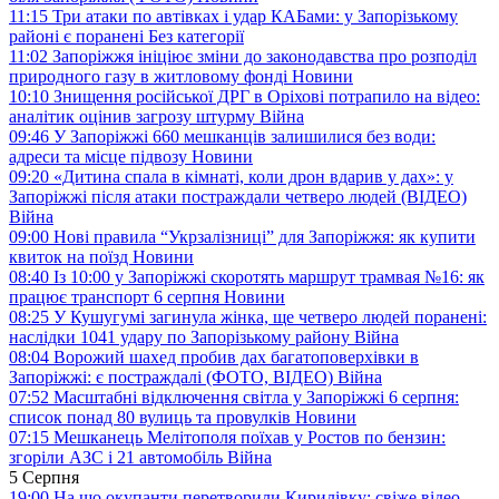
11:15
Три атаки по автівках і удар КАБами: у Запорізькому
районі є поранені
Без категорії
11:02
Запоріжжя ініціює зміни до законодавства про розподіл
природного газу в житловому фонді
Новини
10:10
Знищення російської ДРГ в Оріхові потрапило на відео:
аналітик оцінив загрозу штурму
Війна
09:46
У Запоріжжі 660 мешканців залишилися без води:
адреси та місце підвозу
Новини
09:20
«Дитина спала в кімнаті, коли дрон вдарив у дах»: у
Запоріжжі після атаки постраждали четверо людей (ВІДЕО)
Війна
09:00
Нові правила “Укрзалізниці” для Запоріжжя: як купити
квиток на поїзд
Новини
08:40
Із 10:00 у Запоріжжі скоротять маршрут трамвая №16: як
працює транспорт 6 серпня
Новини
08:25
У Кушугумі загинула жінка, ще четверо людей поранені:
наслідки 1041 удару по Запорізькому району
Війна
08:04
Ворожий шахед пробив дах багатоповерхівки в
Запоріжжі: є постраждалі (ФОТО, ВІДЕО)
Війна
07:52
Масштабні відключення світла у Запоріжжі 6 серпня:
список понад 80 вулиць та провулків
Новини
07:15
Мешканець Мелітополя поїхав у Ростов по бензин:
згоріли АЗС і 21 автомобіль
Війна
5 Серпня
19:00
На що окупанти перетворили Кирилівку: свіже відео