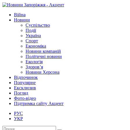
Війна
Новини
Суспільство
Події
Україна
Спорт
Економіка
Новини компаній
Політичні новини
Екологія
Здоров’я
Новини Херсона
Відпочинок
Популярне
Ексклюзив
Погляд
Фото-відео
Підтримка сайту Акцент
РУС
УКР