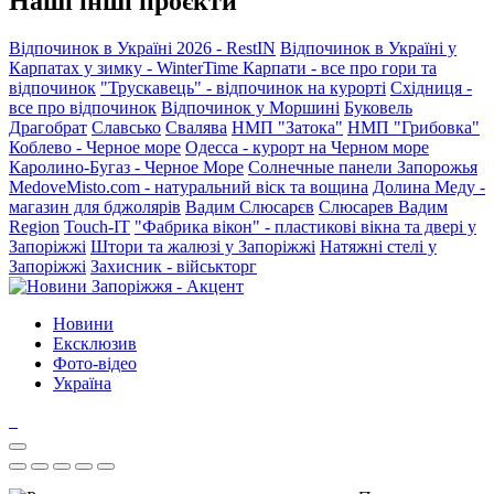
Наші інші проєкти
Відпочинок в Україні 2026 - RestIN
Відпочинок в Україні у
Карпатах у зимку - WinterTime
Карпати - все про гори та
відпочинок
"Трускавець" - відпочинок на курорті
Східниця -
все про відпочинок
Відпочинок у Моршині
Буковель
Драгобрат
Славсько
Свалява
НМП "Затока"
НМП "Грибовка"
Коблево - Черное море
Одесса - курорт на Черном море
Каролино-Бугаз - Черное Море
Солнечные панели Запорожья
MedoveMisto.com - натуральний віск та вощина
Долина Меду -
магазин для бджолярів
Вадим Слюсарєв
Слюсарев Вадим
Region
Touch-IT
"Фабрика вікон" - пластикові вікна та двері у
Запоріжжі
Штори та жалюзі у Запоріжжі
Натяжні стелі у
Запоріжжі
Захисник - військторг
Новини
Ексклюзив
Фото-відео
Україна