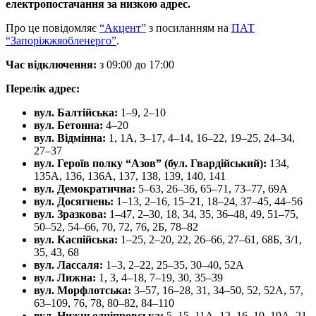
електропостачання за низкою адрес.​
Про це повідомляє
“Акцент”
з посиланням на
ПАТ
“Запоріжжяобленерго”
.
Час відключення:
з 09:00 до 17:00​
Перелік адрес:
вул. Балтійська:
1–9, 2–10
вул. Бетонна:
4–20
вул. Відмінна:
1, 1А, 3–17, 4–14, 16–22, 19–25, 24–34,
27–37
вул. Героїв полку “Азов” (бул. Гвардійський):
134,
135А, 136, 136А, 137, 138, 139, 140, 141
вул. Демократична:
5–63, 26–36, 65–71, 73–77, 69А
вул. Досягнень:
1–13, 2–16, 15–21, 18–24, 37–45, 44–56
вул. Зразкова:
1–47, 2–30, 18, 34, 35, 36–48, 49, 51–75,
50–52, 54–66, 70, 72, 76, 2Б, 78–82
вул. Каспійська:
1–25, 2–20, 22, 26–66, 27–61, 68Б, 3/1,
35, 43, 68
вул. Лассаля:
1–3, 2–22, 25–35, 30–40, 52А
вул. Лижна:
1, 3, 4–18, 7–19, 30, 35–39
вул. Морфлотська:
3–57, 16–28, 31, 34–50, 52, 52А, 57,
63–109, 76, 78, 80–82, 84–110
вул. Нижньодніпровська:
5–15, 11А, 12, 16, 19, 19А, 21,