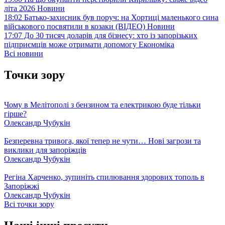
літа 2026
Новини
18:02
Батько-захисник був поруч: на Хортиці маленького сина
військового посвятили в козаки (ВІДЕО)
Новини
17:07
До 30 тисяч доларів для бізнесу: хто із запорізьких
підприємців може отримати допомогу
Економіка
Всі новини
Точки зору
Чому в Мелітополі з бензином та електрикою буде тільки
гірше?
Олександр Чубукін
Безперевна тривога, якої тепер не чути… Нові загрози та
виклики для запоріжців
Олександр Чубукін
Регіна Харченко, зупиніть спилювання здорових тополь в
Запоріжжі
Олександр Чубукін
Всі точки зору