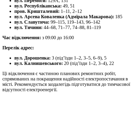
вул. Перемоги:
129А, 131
вул. Республіканська:
49, 51
пров. Кришталевий:
1–11, 2–12
вул. Арсена Коваленка (Адмірала Макарова):
185
вул. Славутича:
99–115, 119–143, 96–142
вул. Тичини:
44–68, 71–77, 74–88, 81–119
Час відключення:
з 09:00 до 16:00​
Перелік адрес:
вул. Дорошенка:
3 (під’їзди 1–2, 3–5, 6–9), 5
вул. Калнишевського:
20 (під’їзди 1–2, 3–4), 22​
Ці відключення є частиною планових ремонтних робіт,
спрямованих на покращення надійності електропостачання в
місті. Рекомендується заздалегідь підготуватися до тимчасової
відсутності електроенергії.