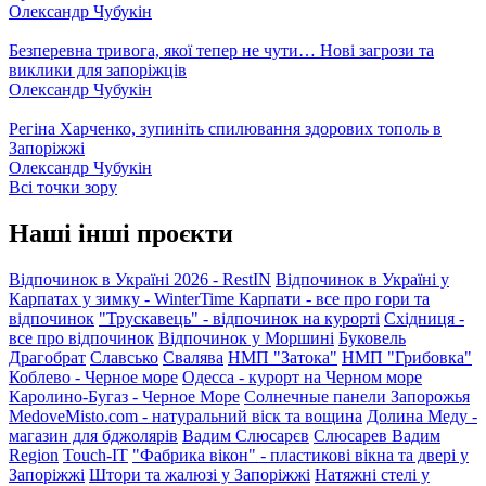
Олександр Чубукін
Безперевна тривога, якої тепер не чути… Нові загрози та
виклики для запоріжців
Олександр Чубукін
Регіна Харченко, зупиніть спилювання здорових тополь в
Запоріжжі
Олександр Чубукін
Всі точки зору
Наші інші проєкти
Відпочинок в Україні 2026 - RestIN
Відпочинок в Україні у
Карпатах у зимку - WinterTime
Карпати - все про гори та
відпочинок
"Трускавець" - відпочинок на курорті
Східниця -
все про відпочинок
Відпочинок у Моршині
Буковель
Драгобрат
Славсько
Свалява
НМП "Затока"
НМП "Грибовка"
Коблево - Черное море
Одесса - курорт на Черном море
Каролино-Бугаз - Черное Море
Солнечные панели Запорожья
MedoveMisto.com - натуральний віск та вощина
Долина Меду -
магазин для бджолярів
Вадим Слюсарєв
Слюсарев Вадим
Region
Touch-IT
"Фабрика вікон" - пластикові вікна та двері у
Запоріжжі
Штори та жалюзі у Запоріжжі
Натяжні стелі у