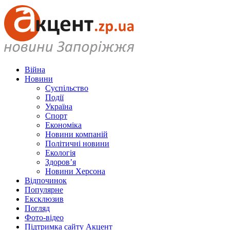
Війна
Новини
Суспільство
Події
Україна
Спорт
Економіка
Новини компаній
Політичні новини
Екологія
Здоров’я
Новини Херсона
Відпочинок
Популярне
Ексклюзив
Погляд
Фото-відео
Підтримка сайту Акцент