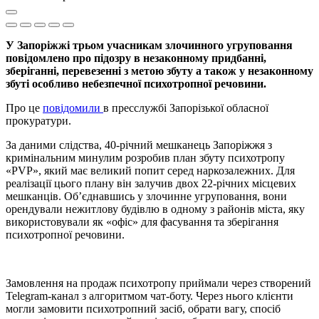
У Запоріжжі трьом учасникам злочинного угруповання
повідомлено про підозру в незаконному придбанні,
зберіганні, перевезенні з метою збуту а також у незаконному
збуті особливо небезпечної психотропної речовини.
Про це
повідомили
в пресслужбі Запорізької обласної
прокуратури.
За даними слідства, 40-річний мешканець Запоріжжя з
кримінальним минулим розробив план збуту психотропу
«PVP», який має великий попит серед наркозалежних. Для
реалізації цього плану він залучив двох 22-річних місцевих
мешканців. Об’єднавшись у злочинне угруповання, вони
орендували нежитлову будівлю в одному з районів міста, яку
використовували як «офіс» для фасування та зберігання
психотропної речовини.
Замовлення на продаж психотропу приймали через створений
Telegram-канал з алгоритмом чат-боту. Через нього клієнти
могли замовити психотропний засіб, обрати вагу, спосіб