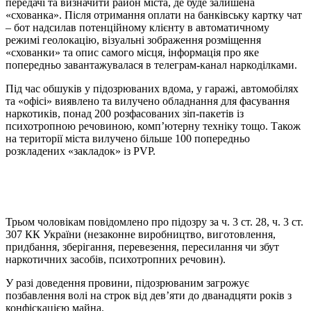
передачі та визначити район міста, де буде залишена
«схованка». Після отримання оплати на банківську картку чат
– бот надсилав потенційному клієнту в автоматичному
режимі геолокацію, візуальні зображення розміщення
«схованки» та опис самого місця, інформація про яке
попередньо завантажувалася в телеграм-канал наркоділками.
Під час обшуків у підозрюваних вдома, у гаражі, автомобілях
та «офісі» виявлено та вилучено обладнання для фасування
наркотиків, понад 200 розфасованих зіп-пакетів із
психотропною речовиною, комп’ютерну техніку тощо. Також
на території міста вилучено більше 100 попередньо
розкладених «закладок» із PVP.
Трьом чоловікам повідомлено про підозру за ч. 3 ст. 28, ч. 3 ст.
307 КК України (незаконне виробництво, виготовлення,
придбання, зберігання, перевезення, пересилання чи збут
наркотичних засобів, психотропних речовин).
У разі доведення провини, підозрюваним загрожує
позбавлення волі на строк від дев’яти до дванадцяти років з
конфіскацією майна.