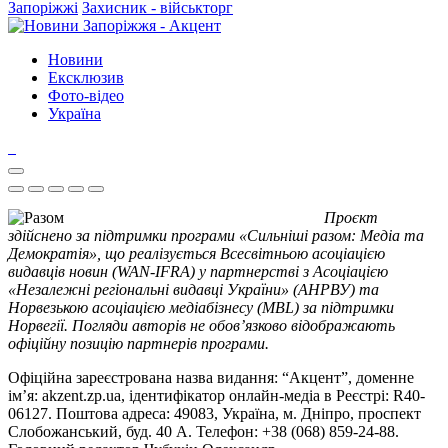
Запоріжжі
Захисник - військторг
Новини
Ексклюзив
Фото-відео
Україна
Проєкт
здійснено за підтримки програми «Сильніші разом: Медіа та
Демократія», що реалізується Всесвітньою асоціацією
видавців новин (WAN-IFRA) у партнерстві з Асоціацією
«Незалежні регіональні видавці України» (АНРВУ) та
Норвезькою асоціацією медіабізнесу (MBL) за підтримки
Норвегії. Погляди авторів не обов’язково відображають
офіційну позицію партнерів програми.
Офіційна зареєстрована назва видання: “Акцент”, доменне
ім’я: akzent.zp.ua, ідентифікатор онлайн-медіа в Реєстрі: R40-
06127. Поштова адреса: 49083, Україна, м. Дніпро, проспект
Слобожанський, буд. 40 А. Телефон: +38 (068) 859-24-88.