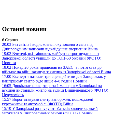
Останні новини
6 Серпня
20:03
Без світла і води: жителі окупованого села під
Дніпрорудним записали відчайдушне звернення
Війна
19:02
Вчителі, які змінюють майбутнє: троє педагогів із
Запорізької області увійшли до ТОП-50 України (ФОТО)
Новини
18:02
Понад 20 років працював на ЗАЕС, а потім став до
війська: на війні загинув захисник із Запорізької області
Війна
17:00
Експерти назвали три сценарії зими для Запоріжжя: у
найгіршому світло буде лише 4–8 годин
Новини
16:05
Двокімнатна квартира за 1 млн грн: у Запоріжжі на
аукціон виставили житло на вулиці Вишневецького (ФОТО)
Нерухомість
15:57
Ворог атакував центр Запоріжжя: пошкоджені
гуртожиток та автомобілі (ФОТО)
Війна
15:19
У Запоріжжі розшукують батьків хлопчика, який
загубився у Дніпровському районі (ФОТО)
Новини