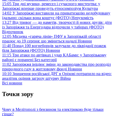
15:05
Три дні музики, ремесел і сучасного мистецтва: у
Запоріжжі вперше проведуть етносимпозіум
Культура
14:02
У Запоріжжі виставили на приватизацію недобудовану
їдальню: скільки вона коштує (ФОТО)
Нерухомість
13:27
Від тривог — до наметів, творчості й нових друзів: діти
із Запоріжжя та Енергодара відпочили у таборах (ФОТО)
Відпочинок
12:05
Місцева «гаряча лінія» ПФУ в Запорізькій області
працює до 19 серпня: що зміниться надалі
Новини
11:40
Понад 100 вогнеборців залучали до ліквідації пожеж
біля Запоріжжя (ФОТО)
Новини
11:15
Три атаки по автівках і удар КАБами: у Запорізькому
районі є поранені
Без категорії
11:02
Запоріжжя ініціює зміни до законодавства про розподіл
природного газу в житловому фонді
Новини
10:10
Знищення російської ДРГ в Оріхові потрапило на відео:
аналітик оцінив загрозу штурму
Війна
Всі новини
Точки зору
Чому в Мелітополі з бензином та електрикою буде тільки
гірше?