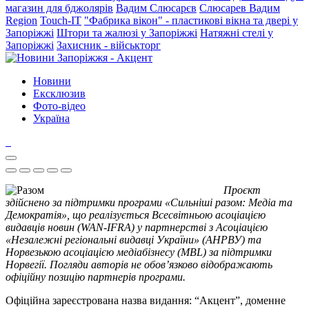
магазин для бджолярів
Вадим Слюсарєв
Слюсарев Вадим
Region
Touch-IT
"Фабрика вікон" - пластикові вікна та двері у
Запоріжжі
Штори та жалюзі у Запоріжжі
Натяжні стелі у
Запоріжжі
Захисник - військторг
Новини
Ексклюзив
Фото-відео
Україна
Проєкт
здійснено за підтримки програми «Сильніші разом: Медіа та
Демократія», що реалізується Всесвітньою асоціацією
видавців новин (WAN-IFRA) у партнерстві з Асоціацією
«Незалежні регіональні видавці України» (АНРВУ) та
Норвезькою асоціацією медіабізнесу (MBL) за підтримки
Норвегії. Погляди авторів не обов’язково відображають
офіційну позицію партнерів програми.
Офіційна зареєстрована назва видання: “Акцент”, доменне