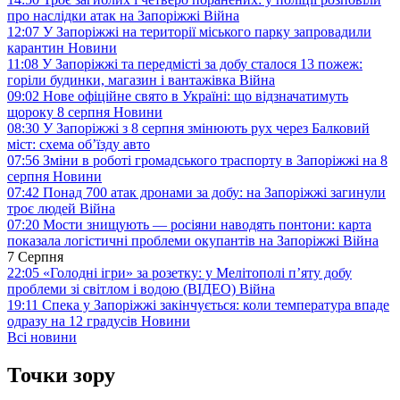
про наслідки атак на Запоріжжі
Війна
12:07
У Запоріжжі на території міського парку запровадили
карантин
Новини
11:08
У Запоріжжі та передмісті за добу сталося 13 пожеж:
горіли будинки, магазин і вантажівка
Війна
09:02
Нове офіційне свято в Україні: що відзначатимуть
щороку 8 серпня
Новини
08:30
У Запоріжжі з 8 серпня змінюють рух через Балковий
міст: схема об’їзду
авто
07:56
Зміни в роботі громадського траспорту в Запоріжжі на 8
серпня
Новини
07:42
Понад 700 атак дронами за добу: на Запоріжжі загинули
троє людей
Війна
07:20
Мости знищують — росіяни наводять понтони: карта
показала логістичні проблеми окупантів на Запоріжжі
Війна
7 Серпня
22:05
«Голодні ігри» за розетку: у Мелітополі п’яту добу
проблеми зі світлом і водою (ВІДЕО)
Війна
19:11
Спека у Запоріжжі закінчується: коли температура впаде
одразу на 12 градусів
Новини
Всі новини
Точки зору