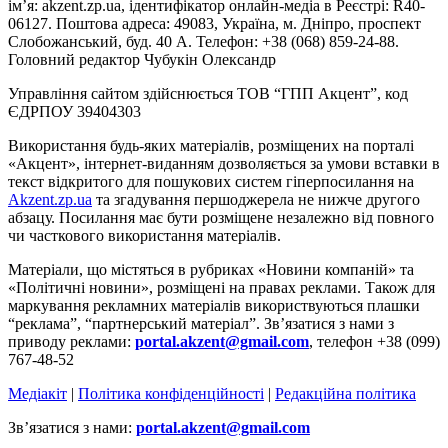
ім’я: akzent.zp.ua, ідентифікатор онлайн-медіа в Реєстрі: R40-
06127. Поштова адреса: 49083, Україна, м. Дніпро, проспект
Слобожанський, буд. 40 А. Телефон: +38 (068) 859-24-88.
Головний редактор Чубукін Олександр
Управління сайтом здійснюється ТОВ “ГПП Акцент”, код
ЄДРПОУ 39404303
Використання будь-яких матеріалів, розміщених на порталі
«Акцент», інтернет-виданням дозволяється за умови вставки в
текст відкритого для пошукових систем гіперпосилання на
Akzent.zp.ua
та згадування першоджерела не нижче другого
абзацу. Посилання має бути розміщене незалежно від повного
чи часткового використання матеріалів.
Матеріали, що містяться в рубриках «Новини компаній» та
«Політичні новини», розміщені на правах реклами. Також для
маркування рекламних матеріалів використвуються плашки
“реклама”, “партнерський матеріал”. Зв’язатися з нами з
приводу реклами:
portal.akzent@gmail.com
, телефон +38 (099)
767-48-52
Медіакіт
|
Політика конфіденційності
|
Редакційна політика
Зв’язатися з нами:
portal.akzent@gmail.com