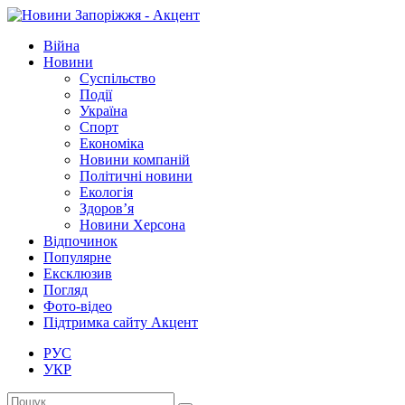
Війна
Новини
Суспільство
Події
Україна
Спорт
Економіка
Новини компаній
Політичні новини
Екологія
Здоров’я
Новини Херсона
Відпочинок
Популярне
Ексклюзив
Погляд
Фото-відео
Підтримка сайту Акцент
РУС
УКР