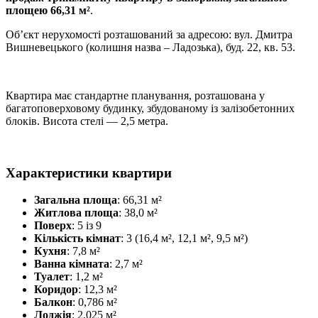
площею 66,31 м²
.
Об’єкт нерухомості розташований за адресою: вул. Дмитра
Вишневецького (колишня назва – Ладозька), буд. 22, кв. 53.
Квартира має стандартне планування, розташована у
багатоповерховому будинку, збудованому із залізобетонних
блоків. Висота стелі — 2,5 метра.
Характеристики квартири
Загальна площа
: 66,31 м²
Житлова площа
: 38,0 м²
Поверх
: 5 із 9
Кількість кімнат
: 3 (16,4 м², 12,1 м², 9,5 м²)
Кухня
: 7,8 м²
Ванна кімната
: 2,7 м²
Туалет
: 1,2 м²
Коридор
: 12,3 м²
Балкон
: 0,786 м²
Лоджія
: 2,025 м²