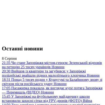
Останні новини
8 Серпня
21:35
Чи стане Запоріжжя містом-героєм: Зеленський відповів
на петицію 25 тисяч українців
Новини
20:30
Вийшов із квартири та загубився: у Запоріжжі
поліцейські знайшли рідних малолітнього хлопчика
Новини
18:31
Понад 5 тисяч родин у Кушугумі та Балабиному знову зі
світлом після російського удару
Новини
17:05
Пасажирка показала, як виглядає купе потяга Запоріжжя
— Перемишль (ВІДЕО)
Новини
15:45
У Запоріжжі на футбольному майданчику школи
встановили захисні сітки від FPV-дронів (ФОТО)
Війна
14:50
Троє загиблих і четверо поранених: у поліції розповіли