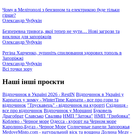
Чому в Мелітополі з бензином та електрикою буде тільки
гірше?
Олександр Чубукін
Безперевна тривога, якої тепер не чути… Нові загрози та
виклики для запоріжців
Олександр Чубукін
Регіна Харченко, зупиніть спилювання здорових тополь в
Запоріжжі
Олександр Чубукін
Всі точки зору
Наші інші проєкти
Відпочинок в Україні 2026 - RestIN
Відпочинок в Україні у
Карпатах у зимку - WinterTime
Карпати - все про гори та
відпочинок
"Трускавець" - відпочинок на курорті
Східниця -
все про відпочинок
Відпочинок у Моршині
Буковель
Драгобрат
Славсько
Свалява
НМП "Затока"
НМП "Грибовка"
Коблево - Черное море
Одесса - курорт на Черном море
Каролино-Бугаз - Черное Море
Солнечные панели Запорожья
MedoveMisto.com - натуральний віск та вощина
Долина Меду -