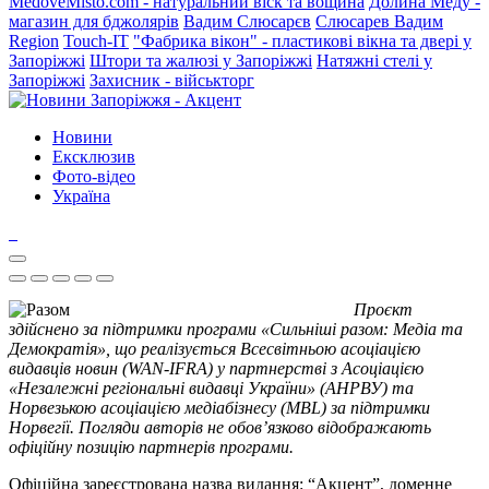
MedoveMisto.com - натуральний віск та вощина
Долина Меду -
магазин для бджолярів
Вадим Слюсарєв
Слюсарев Вадим
Region
Touch-IT
"Фабрика вікон" - пластикові вікна та двері у
Запоріжжі
Штори та жалюзі у Запоріжжі
Натяжні стелі у
Запоріжжі
Захисник - військторг
Новини
Ексклюзив
Фото-відео
Україна
Проєкт
здійснено за підтримки програми «Сильніші разом: Медіа та
Демократія», що реалізується Всесвітньою асоціацією
видавців новин (WAN-IFRA) у партнерстві з Асоціацією
«Незалежні регіональні видавці України» (АНРВУ) та
Норвезькою асоціацією медіабізнесу (MBL) за підтримки
Норвегії. Погляди авторів не обов’язково відображають
офіційну позицію партнерів програми.
Офіційна зареєстрована назва видання: “Акцент”, доменне