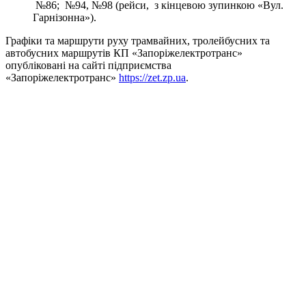
№86; №94, №98 (рейси, з кінцевою зупинкою «Вул.
Гарнізонна»).
Графіки та маршрути руху трамвайних, тролейбусних та
автобусних маршрутів КП «Запоріжелектротранс»
опубліковані на сайті підприємства
«Запоріжелектротранс»
https://zet.zp.ua
.