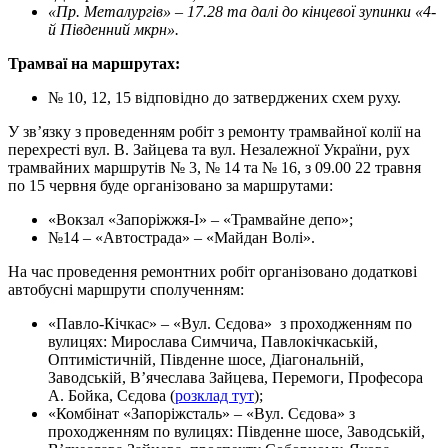
«Пр. Металургів» – 17.28 та далі до кінцевої зупинки «4-
й Південний мкрн».
Трамваї на маршрутах:
№ 10, 12, 15 відповідно до затверджених схем руху.
У зв’язку з проведенням робіт з ремонту трамвайної колії на
перехресті вул. В. Зайцева та вул. Незалежної України, рух
трамвайних маршрутів № 3, № 14 та № 16, з 09.00 22 травня
по 15 червня буде організовано за маршрутами:
«Вокзал «Запоріжжя-І» – «Трамвайне депо»;
№14 – «Автострада» – «Майдан Волі».
На час проведення ремонтних робіт організовано додаткові
автобусні маршрути сполученням:
«Павло-Кічкас» – «Вул. Сєдова» з проходженням по
вулицях: Мирослава Симчича, Павлокічкаській,
Оптимістичній, Південне шосе, Діагональній,
Заводській, В’ячеслава Зайцева, Перемоги, Професора
А. Бойка, Сєдова (
розклад тут
);
«Комбінат «Запоріжсталь» – «Вул. Сєдова» з
проходженням по вулицях: Південне шосе, Заводській,