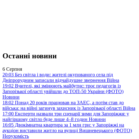
Останні новини
6 Серпня
20:03
Без світла і води: жителі окупованого села під
Дніпрорудним записали відчайдушне звернення
Війна
19:02
Вчителі, які змінюють майбутнє: троє педагогів із
Запорізької області увійшли до ТОП-50 України (ФОТО)
Новини
18:02
Понад 20 років працював на ЗАЕС, а потім став до
війська: на війні загинув захисник із Запорізької області
Війна
17:00
Експерти назвали три сценарії зими для Запоріжжя: у
найгіршому світло буде лише 4–8 годин
Новини
16:05
Двокімнатна квартира за 1 млн грн: у Запоріжжі на
аукціон виставили житло на вулиці Вишневецького (ФОТО)
Нерухомість