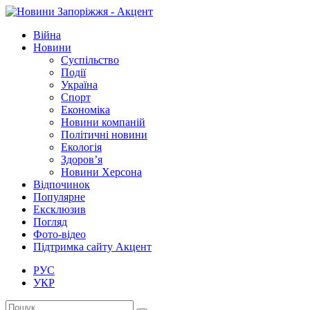
Війна
Новини
Суспільство
Події
Україна
Спорт
Економіка
Новини компаній
Політичні новини
Екологія
Здоров’я
Новини Херсона
Відпочинок
Популярне
Ексклюзив
Погляд
Фото-відео
Підтримка сайту Акцент
РУС
УКР