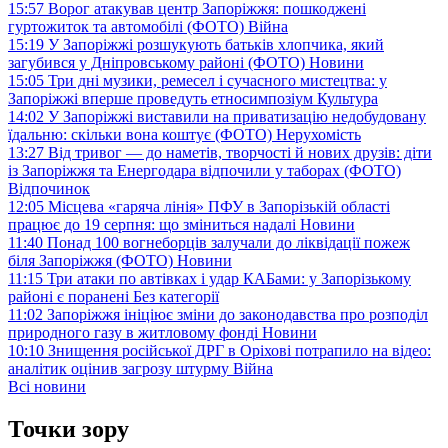
15:57
Ворог атакував центр Запоріжжя: пошкоджені
гуртожиток та автомобілі (ФОТО)
Війна
15:19
У Запоріжжі розшукують батьків хлопчика, який
загубився у Дніпровському районі (ФОТО)
Новини
15:05
Три дні музики, ремесел і сучасного мистецтва: у
Запоріжжі вперше проведуть етносимпозіум
Культура
14:02
У Запоріжжі виставили на приватизацію недобудовану
їдальню: скільки вона коштує (ФОТО)
Нерухомість
13:27
Від тривог — до наметів, творчості й нових друзів: діти
із Запоріжжя та Енергодара відпочили у таборах (ФОТО)
Відпочинок
12:05
Місцева «гаряча лінія» ПФУ в Запорізькій області
працює до 19 серпня: що зміниться надалі
Новини
11:40
Понад 100 вогнеборців залучали до ліквідації пожеж
біля Запоріжжя (ФОТО)
Новини
11:15
Три атаки по автівках і удар КАБами: у Запорізькому
районі є поранені
Без категорії
11:02
Запоріжжя ініціює зміни до законодавства про розподіл
природного газу в житловому фонді
Новини
10:10
Знищення російської ДРГ в Оріхові потрапило на відео:
аналітик оцінив загрозу штурму
Війна
Всі новини
Точки зору