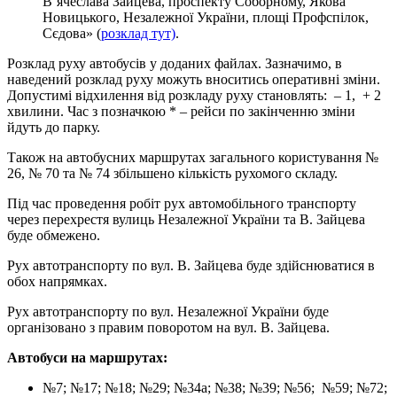
В’ячеслава Зайцева, проспекту Соборному, Якова
Новицького, Незалежної України, площі Профспілок,
Сєдова» (
розклад тут)
.
Розклад руху автобусів у доданих файлах. Зазначимо, в
наведений розклад руху можуть вноситись оперативні зміни.
Допустимі відхилення від розкладу руху становлять: – 1, + 2
хвилини. Час з позначкою * – рейси по закінченню зміни
йдуть до парку.
Також на автобусних маршрутах загального користування №
26, № 70 та № 74 збільшено кількість рухомого складу.
Під час проведення робіт рух автомобільного транспорту
через перехрестя вулиць Незалежної України та В. Зайцева
буде обмежено.
Рух автотранспорту по вул. В. Зайцева буде здійснюватися в
обох напрямках.
Рух автотранспорту по вул. Незалежної України буде
організовано з правим поворотом на вул. В. Зайцева.
Автобуси на маршрутах:
№7; №17; №18; №29; №34а; №38; №39; №56; №59; №72;