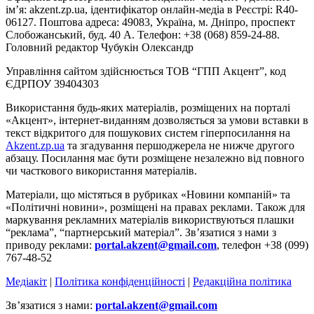
ім’я: akzent.zp.ua, ідентифікатор онлайн-медіа в Реєстрі: R40-
06127. Поштова адреса: 49083, Україна, м. Дніпро, проспект
Слобожанський, буд. 40 А. Телефон: +38 (068) 859-24-88.
Головний редактор Чубукін Олександр
Управління сайтом здійснюється ТОВ “ГПП Акцент”, код
ЄДРПОУ 39404303
Використання будь-яких матеріалів, розміщених на порталі
«Акцент», інтернет-виданням дозволяється за умови вставки в
текст відкритого для пошукових систем гіперпосилання на
Akzent.zp.ua
та згадування першоджерела не нижче другого
абзацу. Посилання має бути розміщене незалежно від повного
чи часткового використання матеріалів.
Матеріали, що містяться в рубриках «Новини компаній» та
«Політичні новини», розміщені на правах реклами. Також для
маркування рекламних матеріалів використвуються плашки
“реклама”, “партнерський матеріал”. Зв’язатися з нами з
приводу реклами:
portal.akzent@gmail.com
, телефон +38 (099)
767-48-52
Медіакіт
|
Політика конфіденційності
|
Редакційна політика
Зв’язатися з нами:
portal.akzent@gmail.com