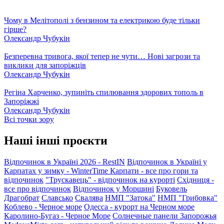
Чому в Мелітополі з бензином та електрикою буде тільки
гірше?
Олександр Чубукін
Безперевна тривога, якої тепер не чути… Нові загрози та
виклики для запоріжців
Олександр Чубукін
Регіна Харченко, зупиніть спилювання здорових тополь в
Запоріжжі
Олександр Чубукін
Всі точки зору
Наші інші проєкти
Відпочинок в Україні 2026 - RestIN
Відпочинок в Україні у
Карпатах у зимку - WinterTime
Карпати - все про гори та
відпочинок
"Трускавець" - відпочинок на курорті
Східниця -
все про відпочинок
Відпочинок у Моршині
Буковель
Драгобрат
Славсько
Свалява
НМП "Затока"
НМП "Грибовка"
Коблево - Черное море
Одесса - курорт на Черном море
Каролино-Бугаз - Черное Море
Солнечные панели Запорожья