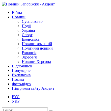
Війна
Новини
Суспільство
Події
Україна
Спорт
Економіка
Новини компаній
Політичні новини
Екологія
Здоров’я
Новини Херсона
Відпочинок
Популярне
Ексклюзив
Погляд
Фото-відео
Підтримка сайту Акцент
РУС
УКР