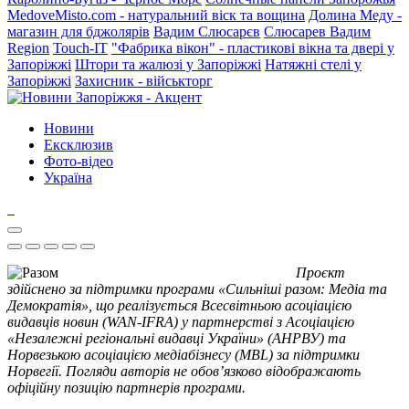
MedoveMisto.com - натуральний віск та вощина
Долина Меду -
магазин для бджолярів
Вадим Слюсарєв
Слюсарев Вадим
Region
Touch-IT
"Фабрика вікон" - пластикові вікна та двері у
Запоріжжі
Штори та жалюзі у Запоріжжі
Натяжні стелі у
Запоріжжі
Захисник - військторг
Новини
Ексклюзив
Фото-відео
Україна
Проєкт
здійснено за підтримки програми «Сильніші разом: Медіа та
Демократія», що реалізується Всесвітньою асоціацією
видавців новин (WAN-IFRA) у партнерстві з Асоціацією
«Незалежні регіональні видавці України» (АНРВУ) та
Норвезькою асоціацією медіабізнесу (MBL) за підтримки
Норвегії. Погляди авторів не обов’язково відображають
офіційну позицію партнерів програми.