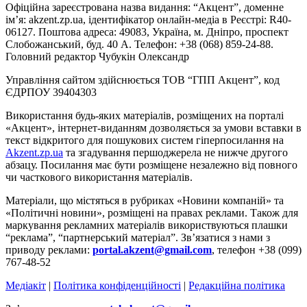
Офіційна зареєстрована назва видання: “Акцент”, доменне
ім’я: akzent.zp.ua, ідентифікатор онлайн-медіа в Реєстрі: R40-
06127. Поштова адреса: 49083, Україна, м. Дніпро, проспект
Слобожанський, буд. 40 А. Телефон: +38 (068) 859-24-88.
Головний редактор Чубукін Олександр
Управління сайтом здійснюється ТОВ “ГПП Акцент”, код
ЄДРПОУ 39404303
Використання будь-яких матеріалів, розміщених на порталі
«Акцент», інтернет-виданням дозволяється за умови вставки в
текст відкритого для пошукових систем гіперпосилання на
Akzent.zp.ua
та згадування першоджерела не нижче другого
абзацу. Посилання має бути розміщене незалежно від повного
чи часткового використання матеріалів.
Матеріали, що містяться в рубриках «Новини компаній» та
«Політичні новини», розміщені на правах реклами. Також для
маркування рекламних матеріалів використвуються плашки
“реклама”, “партнерський матеріал”. Зв’язатися з нами з
приводу реклами:
portal.akzent@gmail.com
, телефон +38 (099)
767-48-52
Медіакіт
|
Політика конфіденційності
|
Редакційна політика