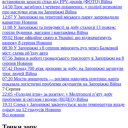
встановили захисні сітки від FPV-дронів (ФОТО)
Війна
14:50
Троє загиблих і четверо поранених: у поліції розповіли
про наслідки атак на Запоріжжі
Війна
12:07
У Запоріжжі на території міського парку запровадили
карантин
Новини
11:08
У Запоріжжі та передмісті за добу сталося 13 пожеж:
горіли будинки, магазин і вантажівка
Війна
09:02
Нове офіційне свято в Україні: що відзначатимуть
щороку 8 серпня
Новини
08:30
У Запоріжжі з 8 серпня змінюють рух через Балковий
міст: схема об’їзду
авто
07:56
Зміни в роботі громадського траспорту в Запоріжжі на 8
серпня
Новини
07:42
Понад 700 атак дронами за добу: на Запоріжжі загинули
троє людей
Війна
07:20
Мости знищують — росіяни наводять понтони: карта
показала логістичні проблеми окупантів на Запоріжжі
Війна
7 Серпня
22:05
«Голодні ігри» за розетку: у Мелітополі п’яту добу
проблеми зі світлом і водою (ВІДЕО)
Війна
19:11
Спека у Запоріжжі закінчується: коли температура впаде
одразу на 12 градусів
Новини
Всі новини
Точки зору