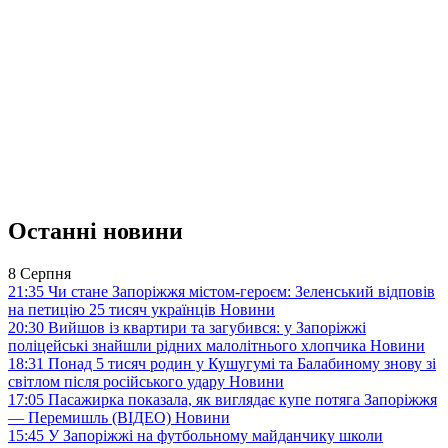
Останні новини
8 Серпня
21:35
Чи стане Запоріжжя містом-героєм: Зеленський відповів
на петицію 25 тисяч українців
Новини
20:30
Вийшов із квартири та загубився: у Запоріжжі
поліцейські знайшли рідних малолітнього хлопчика
Новини
18:31
Понад 5 тисяч родин у Кушугумі та Балабиному знову зі
світлом після російського удару
Новини
17:05
Пасажирка показала, як виглядає купе потяга Запоріжжя
— Перемишль (ВІДЕО)
Новини
15:45
У Запоріжжі на футбольному майданчику школи