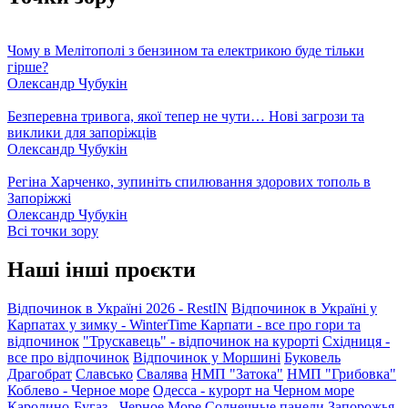
Чому в Мелітополі з бензином та електрикою буде тільки
гірше?
Олександр Чубукін
Безперевна тривога, якої тепер не чути… Нові загрози та
виклики для запоріжців
Олександр Чубукін
Регіна Харченко, зупиніть спилювання здорових тополь в
Запоріжжі
Олександр Чубукін
Всі точки зору
Наші інші проєкти
Відпочинок в Україні 2026 - RestIN
Відпочинок в Україні у
Карпатах у зимку - WinterTime
Карпати - все про гори та
відпочинок
"Трускавець" - відпочинок на курорті
Східниця -
все про відпочинок
Відпочинок у Моршині
Буковель
Драгобрат
Славсько
Свалява
НМП "Затока"
НМП "Грибовка"
Коблево - Черное море
Одесса - курорт на Черном море
Каролино-Бугаз - Черное Море
Солнечные панели Запорожья