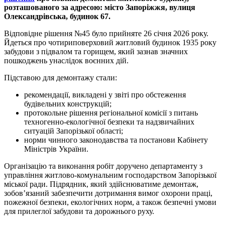
розташованого за адресою: місто Запоріжжя, вулиця
Олександрівська, будинок 67.
Відповідне рішення №45 було прийняте 26 січня 2026 року.
Йдеться про чотириповерховий житловий будинок 1935 року
забудови з підвалом та горищем, який зазнав значних
пошкоджень унаслідок воєнних дій.
Підставою для демонтажу стали:
рекомендації, викладені у звіті про обстеження
будівельних конструкцій;
протокольне рішення регіональної комісії з питань
техногенно-екологічної безпеки та надзвичайних
ситуацій Запорізької області;
норми чинного законодавства та постанови Кабінету
Міністрів України.
Організацію та виконання робіт доручено департаменту з
управління житлово-комунальним господарством Запорізької
міської ради. Підрядник, який здійснюватиме демонтаж,
зобов’язаний забезпечити дотримання вимог охорони праці,
пожежної безпеки, екологічних норм, а також безпечні умови
для прилеглої забудови та дорожнього руху.