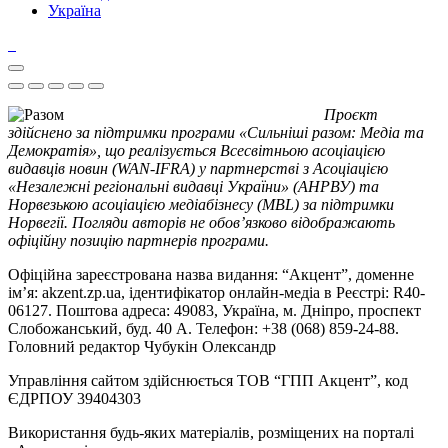
Україна
Проєкт
здійснено за підтримки програми «Сильніші разом: Медіа та
Демократія», що реалізується Всесвітньою асоціацією
видавців новин (WAN-IFRA) у партнерстві з Асоціацією
«Незалежні регіональні видавці України» (АНРВУ) та
Норвезькою асоціацією медіабізнесу (MBL) за підтримки
Норвегії. Погляди авторів не обов’язково відображають
офіційну позицію партнерів програми.
Офіційна зареєстрована назва видання: “Акцент”, доменне
ім’я: akzent.zp.ua, ідентифікатор онлайн-медіа в Реєстрі: R40-
06127. Поштова адреса: 49083, Україна, м. Дніпро, проспект
Слобожанський, буд. 40 А. Телефон: +38 (068) 859-24-88.
Головний редактор Чубукін Олександр
Управління сайтом здійснюється ТОВ “ГПП Акцент”, код
ЄДРПОУ 39404303
Використання будь-яких матеріалів, розміщених на порталі