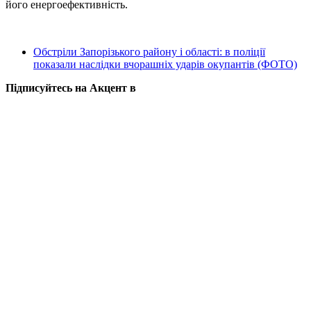
його енергоефективність.
Обстріли Запорізького району і області: в поліції
показали наслідки вчорашніх ударів окупантів (ФОТО)
Підписуйтесь на Акцент в