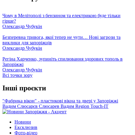
Чому в Мелітополі з бензином та електрикою буде тільки
гірше?
Олександр Чубукін
Безперевна тривога, якої тепер не чути… Нові загрози та
виклики для запоріжців
Олександр Чубукін
Регіна Харченко, зупиніть спилювання здорових тополь в
Запоріжжі
Олександр Чубукін
Всі точки зору
Інші проєкти
"Фабрика вікон" - пластикові вікна та двері у Запоріжжі
Вадим Слюсарєв
Слюсарев Вадим
Region
Touch-IT
Новини
Ексклюзив
Фото-відео