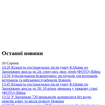
Останні новини
10 Серпня
14:20
Кількість постраждалих після удару КАБами по
Запоріжжю зросла до 24: серед них двоє дітей (ФОТО)
Війна
13:59
Зуболікування безкоштовно: інструкція для ветеранів,
ветеранок та військовослужбовців
Новини
13:45
Кількість постраждалих після удару КАБами по
Запоріжжю зросла до 18: 10-річна дівчинка у тяжкому стані
(ФОТО)
Війна
13:32
У Запоріжжі 720 мешканців залишилися без води:
перелік адрес та місця підвозу
Новини