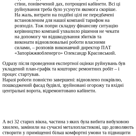
стіни, понівечений дах, потрощені кабінети. Всі ці
руйнування треба було усунути якомога скоріше.
На жаль, витрати на подібні цілі не передбачені
встановленим для нашої компанії тарифом на
розподіл. Тож попри складну фінансову ситуацію
керівництво компанії ухвалило рішення не чекати
на допомогу чи відшкодування збитків та
виконати відновлювальні роботи власними
силами, – розповів виконавчий директор ПАТ
«Запоріжжяобленерго» Олександр Красовський.
Одразу після проведення експертної оцінки руйнувань був
укладений план-графік та кошторис ремонтних робіт – і
процес стартував.
Наразі роботи повністю завершені: відновлено покрівлю,
пошкоджений фасад будівлі, зруйновані огорожу та вхідні
центральні ворота, відремонтовано кабінети.
А всі 32 старих вікна, частина з яких була вибита вибуховою
хвилею, замінили на сучасні металопластикові, що дозволяють
створити у приміщенні більш комфортні умови та підвищити