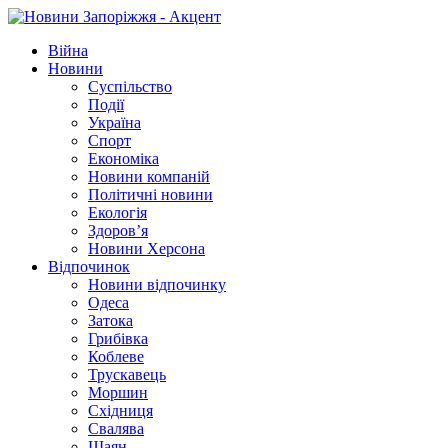
Війна
Новини
Суспільство
Події
Україна
Спорт
Економіка
Новини компаній
Політичні новини
Екологія
Здоров’я
Новини Херсона
Відпочинок
Новини відпочинку
Одеса
Затока
Грибівка
Коблеве
Трускавець
Моршин
Східниця
Свалява
Шаян