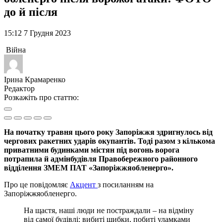
до й після
15:12 7 Грудня 2023
Війна
Ірина Крамаренко
Редактор
Розкажіть про статтю:
На початку травня цього року Запоріжжя здригнулось від
чергових ракетних ударів окупантів. Тоді разом з кількома
приватними будинками містян під вогонь ворога
потрапила й адмінбудівля Правобережного районного
відділення ЗМЕМ ПАТ «Запоріжжяобленерго».
Про це повідомляє
Акцент
з посиланням на
Запоріжжяобленерго.
На щастя, наші люди не постраждали – на відміну
від самої будівлі: вибиті шибки, побиті уламками