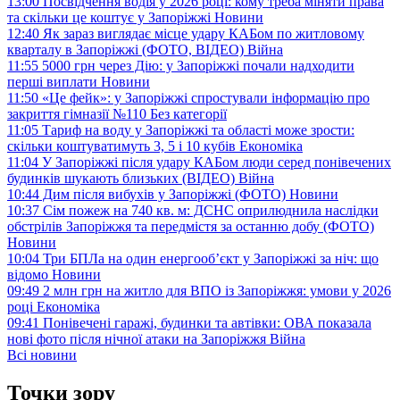
13:00
Посвідчення водія у 2026 році: кому треба міняти права
та скільки це коштує у Запоріжжі
Новини
12:40
Як зараз виглядає місце удару КАБом по житловому
кварталу в Запоріжжі (ФОТО, ВІДЕО)
Війна
11:55
5000 грн через Дію: у Запоріжжі почали надходити
перші виплати
Новини
11:50
«Це фейк»: у Запоріжжі спростували інформацію про
закриття гімназії №110
Без категорії
11:05
Тариф на воду у Запоріжжі та області може зрости:
скільки коштуватимуть 3, 5 і 10 кубів
Економіка
11:04
У Запоріжжі після удару КАБом люди серед понівечених
будинків шукають близьких (ВІДЕО)
Війна
10:44
Дим після вибухів у Запоріжжі (ФОТО)
Новини
10:37
Сім пожеж на 740 кв. м: ДСНС оприлюднила наслідки
обстрілів Запоріжжя та передмістя за останню добу (ФОТО)
Новини
10:04
Три БПЛа на один енергооб’єкт у Запоріжжі за ніч: що
відомо
Новини
09:49
2 млн грн на житло для ВПО із Запоріжжя: умови у 2026
році
Економіка
09:41
Понівечені гаражі, будинки та автівки: ОВА показала
нові фото після нічної атаки на Запоріжжя
Війна
Всі новини
Точки зору