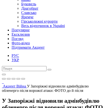
Буковель
Драгобрат
Славсько
Яремче
Гірськолижні курорти
Весь відпочинок в Україні
Популярне
Ексклюзив
Погляд
Фото-відео
Підтримати Акцент
РУС
УКР
Акцент
Війна
У Запоріжжі відновили адмінбудівлю
обленерго після ворожої атаки: ФОТО до й після
У Запоріжжі відновили адмінбудівлю
обленерго після ворожої атаки: ФОТО