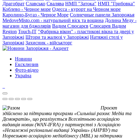
Драгобрат
Славсько
Свалява
НМП "Затока"
НМП "Грибовка"
Коблево - Черное море
Одесса - курорт на Черном море
Каролино-Бугаз - Черное Море
Солнечные панели Запорожья
MedoveMisto.com - натуральний віск та вощина
Долина Меду -
магазин для бджолярів
Вадим Слюсарєв
Слюсарев Вадим
Region
Touch-IT
"Фабрика вікон" - пластикові вікна та двері у
Запоріжжі
Штори та жалюзі у Запоріжжі
Натяжні стелі у
Запоріжжі
Захисник - військторг
Новини
Ексклюзив
Фото-відео
Україна
Проєкт
здійснено за підтримки програми «Сильніші разом: Медіа та
Демократія», що реалізується Всесвітньою асоціацією
видавців новин (WAN-IFRA) у партнерстві з Асоціацією
«Незалежні регіональні видавці України» (АНРВУ) та
Норвезькою асоціацією медіабізнесу (MBL) за підтримки