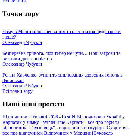
Всі новини
Точки зору
Чому в Мелітополі з бензином та електрикою буде тільки
гірше?
Олександр Чубукін
Безперевна тривога, якої тепер не чути… Нові загрози та
виклики для запоріжців
Олександр Чубукін
Регіна Харченко, зупиніть спилювання здорових тополь в
Запоріжжі
Олександр Чубукін
Всі точки зору
Наші інші проєкти
Відпочинок в Україні 2026 - RestIN
Відпочинок в Україні у
Карпатах у зимку - WinterTime
Карпати - все про гори та
відпочинок
"Трускавець" - відпочинок на курорті
Східниця -
все про відпочинок
Відпочинок у Моршині
Буковель