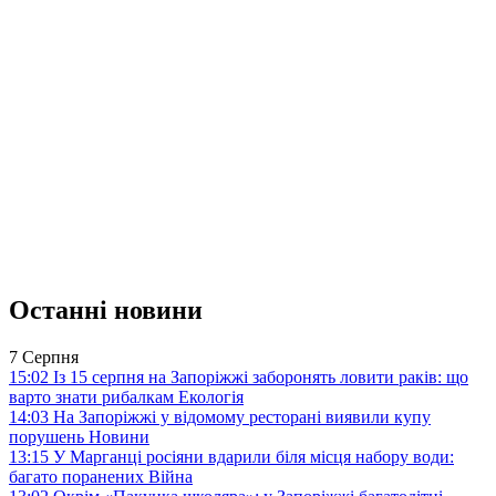
Останні новини
7 Серпня
15:02
Із 15 серпня на Запоріжжі заборонять ловити раків: що
варто знати рибалкам
Екологія
14:03
На Запоріжжі у відомому ресторані виявили купу
порушень
Новини
13:15
У Марганці росіяни вдарили біля місця набору води:
багато поранених
Війна