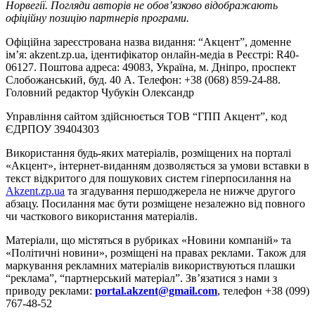
Норвегії. Погляди авторів не обов’язково відображають
офіційну позицію партнерів програми.
Офіційна зареєстрована назва видання: “Акцент”, доменне
ім’я: akzent.zp.ua, ідентифікатор онлайн-медіа в Реєстрі: R40-
06127. Поштова адреса: 49083, Україна, м. Дніпро, проспект
Слобожанський, буд. 40 А. Телефон: +38 (068) 859-24-88.
Головний редактор Чубукін Олександр
Управління сайтом здійснюється ТОВ “ГПП Акцент”, код
ЄДРПОУ 39404303
Використання будь-яких матеріалів, розміщених на порталі
«Акцент», інтернет-виданням дозволяється за умови вставки в
текст відкритого для пошукових систем гіперпосилання на
Akzent.zp.ua
та згадування першоджерела не нижче другого
абзацу. Посилання має бути розміщене незалежно від повного
чи часткового використання матеріалів.
Матеріали, що містяться в рубриках «Новини компаній» та
«Політичні новини», розміщені на правах реклами. Також для
маркування рекламних матеріалів використвуються плашки
“реклама”, “партнерський матеріал”. Зв’язатися з нами з
приводу реклами:
portal.akzent@gmail.com
, телефон +38 (099)
767-48-52