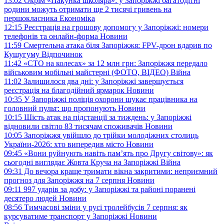
13:02
Окрім «Пакунка школяра»: у Запоріжжі багатодітні
родини можуть отримати ще 2 тисячі гривень на
першокласника
Економіка
12:15
Реєстрація на грошову допомогу у Запоріжжі: номери
телефонів та онлайн-форма
Новини
11:59
Смертельна атака біля Запоріжжя: FPV-дрон вдарив по
Кушугуму
Відпочинок
11:42
«СТО на колесах» за 12 млн грн: Запоріжжя передало
військовим мобільні майстерні (ФОТО, ВІДЕО)
Війна
11:02
Залишилося два дні: у Запоріжжі завершується
реєстрація на благодійний ярмарок
Новини
10:35
У Запоріжжі поліція охорони шукає працівника на
головний пульт: що пропонують
Новини
10:15
Шість атак на підстанції за тиждень: у Запоріжжі
відновили світло 83 тисячам споживачів
Новини
10:05
Запоріжжя увійшло до трійки молодіжних столиць
України-2026: хто випередив місто
Новини
09:45
«Вони руйнують навіть пам’ять про Другу світову»: як
сьогодні виглядає Жовта Круча на Запоріжжі
Війна
09:31
До вечора краще тримати вікна закритими: неприємний
прогноз для Запоріжжя на 7 серпня
Новини
09:11
997 ударів за добу: у Запоріжжі та районі поранені
десятеро людей
Новини
08:56
Тимчасові зміни у русі тролейбусів 7 серпня: як
курсуватиме транспорт у Запоріжжі
Новини