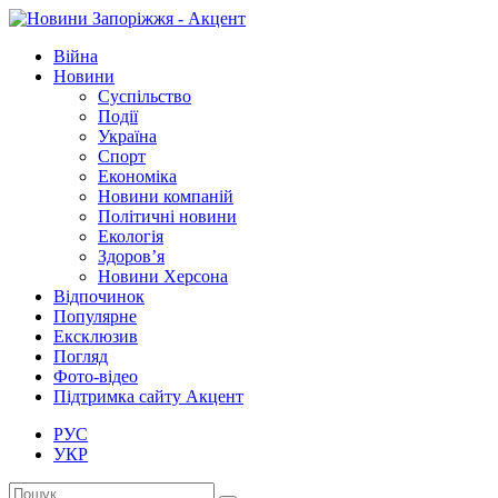
Війна
Новини
Суспільство
Події
Україна
Спорт
Економіка
Новини компаній
Політичні новини
Екологія
Здоров’я
Новини Херсона
Відпочинок
Популярне
Ексклюзив
Погляд
Фото-відео
Підтримка сайту Акцент
РУС
УКР