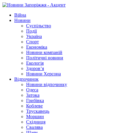
Війна
Новини
Суспільство
Події
Україна
Спорт
Економіка
Новини компаній
Політичні новини
Екологія
Здоров’я
Новини Херсона
Відпочинок
Новини відпочинку
Одеса
Затока
Грибівка
Коблеве
Трускавець
Моршин
Східниця
Свалява
Шаян