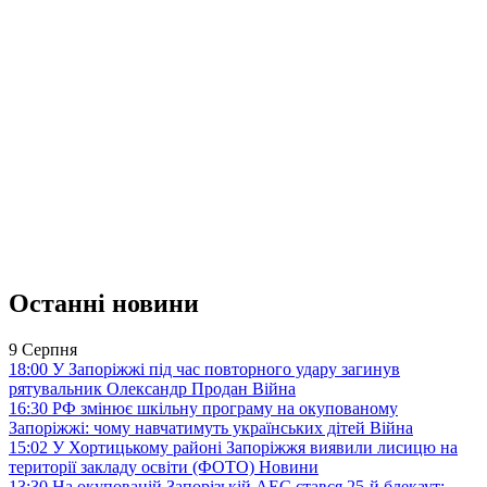
Останні новини
9 Серпня
18:00
У Запоріжжі під час повторного удару загинув
рятувальник Олександр Продан
Війна
16:30
РФ змінює шкільну програму на окупованому
Запоріжжі: чому навчатимуть українських дітей
Війна
15:02
У Хортицькому районі Запоріжжя виявили лисицю на
території закладу освіти (ФОТО)
Новини
13:30
На окупованій Запорізькій АЕС стався 25-й блекаут: