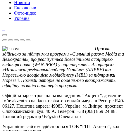
Новини
Ексклюзив
Фото-відео
Україна
Проєкт
здійснено за підтримки програми «Сильніші разом: Медіа та
Демократія», що реалізується Всесвітньою асоціацією
видавців новин (WAN-IFRA) у партнерстві з Асоціацією
«Незалежні регіональні видавці України» (АНРВУ) та
Норвезькою асоціацією медіабізнесу (MBL) за підтримки
Норвегії. Погляди авторів не обов’язково відображають
офіційну позицію партнерів програми.
Офіційна зареєстрована назва видання: “Акцент”, доменне
ім’я: akzent.zp.ua, ідентифікатор онлайн-медіа в Реєстрі: R40-
06127. Поштова адреса: 49083, Україна, м. Дніпро, проспект
Слобожанський, буд. 40 А. Телефон: +38 (068) 859-24-88.
Головний редактор Чубукін Олександр
Управління сайтом здійснюється ТОВ “ГПП Акцент”, код