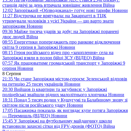
станція двічі за день втрачала зовнішнє живлення
Війна
12:02
Запорізький «Облводоканал» готує нові тарифи
Новини
11:27
Відстрочка не врятувала: на Закарпатті в ТЦК
утримували чоловіків з усієї України — що варто знати
запоріжцям
Новини
09:36
Майже тисяча ударів за добу: на Запоріжжі поранені
двоє людей
Війна
08:55
Енергетики попереджають про ранкове відключення
світла 9 серпня в Запоріжжі
Новини
08:15
Героя російського відео про «захоплення» села на
Запоріжжі взяли в полон бійці ЗСУ (ВІДЕО)
Війна
07:57
Як працюватиме громадський транспорт у Запоріжжі 9
серпня
Новини
8 Серпня
21:35
Чи стане Запоріжжя містом-героєм: Зеленський відповів
на петицію 25 тисяч українців
Новини
20:30
Вийшов із квартири та загубився: у Запоріжжі
поліцейські знайшли рідних малолітнього хлопчика
Новини
18:31
Понад 5 тисяч родин у Кушугумі та Балабиному знову зі
світлом після російського удару
Новини
17:05
Пасажирка показала, як виглядає купе потяга Запоріжжя
— Перемишль (ВІДЕО)
Новини
15:45
У Запоріжжі на футбольному майданчику школи
встановили захисні сітки від FPV-дронів (ФОТО)
Війна