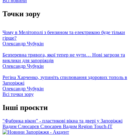
Всі новини
Точки зору
Чому в Мелітополі з бензином та електрикою буде тільки
гірше?
Олександр Чубукін
Безперевна тривога, якої тепер не чути… Нові загрози та
виклики для запоріжців
Олександр Чубукін
Регіна Харченко, зупиніть спилювання здорових тополь в
Запоріжжі
Олександр Чубукін
Всі точки зору
Інші проєкти
"Фабрика вікон" - пластикові вікна та двері у Запоріжжі
Вадим Слюсарєв
Слюсарев Вадим
Region
Touch-IT