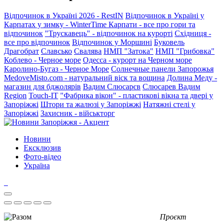
Відпочинок в Україні 2026 - RestIN
Відпочинок в Україні у
Карпатах у зимку - WinterTime
Карпати - все про гори та
відпочинок
"Трускавець" - відпочинок на курорті
Східниця -
все про відпочинок
Відпочинок у Моршині
Буковель
Драгобрат
Славсько
Свалява
НМП "Затока"
НМП "Грибовка"
Коблево - Черное море
Одесса - курорт на Черном море
Каролино-Бугаз - Черное Море
Солнечные панели Запорожья
MedoveMisto.com - натуральний віск та вощина
Долина Меду -
магазин для бджолярів
Вадим Слюсарєв
Слюсарев Вадим
Region
Touch-IT
"Фабрика вікон" - пластикові вікна та двері у
Запоріжжі
Штори та жалюзі у Запоріжжі
Натяжні стелі у
Запоріжжі
Захисник - військторг
Новини
Ексклюзив
Фото-відео
Україна
Проєкт