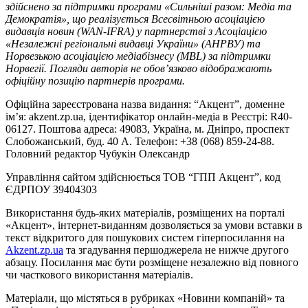
здійснено за підтримки програми «Сильніші разом: Медіа та
Демократія», що реалізується Всесвітньою асоціацією
видавців новин (WAN-IFRA) у партнерстві з Асоціацією
«Незалежні регіональні видавці України» (АНРВУ) та
Норвезькою асоціацією медіабізнесу (MBL) за підтримки
Норвегії. Погляди авторів не обов’язково відображають
офіційну позицію партнерів програми.
Офіційна зареєстрована назва видання: “Акцент”, доменне
ім’я: akzent.zp.ua, ідентифікатор онлайн-медіа в Реєстрі: R40-
06127. Поштова адреса: 49083, Україна, м. Дніпро, проспект
Слобожанський, буд. 40 А. Телефон: +38 (068) 859-24-88.
Головний редактор Чубукін Олександр
Управління сайтом здійснюється ТОВ “ГПП Акцент”, код
ЄДРПОУ 39404303
Використання будь-яких матеріалів, розміщених на порталі
«Акцент», інтернет-виданням дозволяється за умови вставки в
текст відкритого для пошукових систем гіперпосилання на
Akzent.zp.ua
та згадування першоджерела не нижче другого
абзацу. Посилання має бути розміщене незалежно від повного
чи часткового використання матеріалів.
Матеріали, що містяться в рубриках «Новини компаній» та