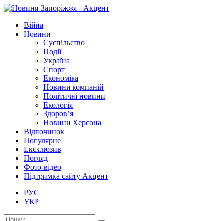
Війна
Новини
Суспільство
Події
Україна
Спорт
Економіка
Новини компаній
Політичні новини
Екологія
Здоров’я
Новини Херсона
Відпочинок
Популярне
Ексклюзив
Погляд
Фото-відео
Підтримка сайту Акцент
РУС
УКР