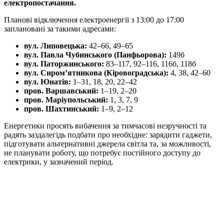
електропостачання.
Планові відключення електроенергії з 13:00 до 17:00
заплановані за такими адресами:
вул. Липовецька:
42–66, 49–65
вул. Павла Чубинського (Панфьорова):
149б
вул. Паторжинського:
83–117, 92–116, 116б, 118б
вул. Сиром’ятникова (Кіровоградська):
4, 38, 42–60
вул. Юнатів:
1–31, 18, 20, 22–42
пров. Варшавський:
1–19, 2–20
пров. Маріупольський:
1, 3, 7, 9
пров. Шахтинський:
1–9, 2–12
Енергетики просять вибачення за тимчасові незручності та
радять заздалегідь подбати про необхідне: зарядити гаджети,
підготувати альтернативні джерела світла та, за можливості,
не планувати роботу, що потребує постійного доступу до
електрики, у зазначений період.