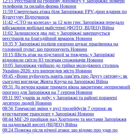
12:15
Реєстрація на грошову допомогу у Запоріжжі: номери
телефонів та онлайн-форма
Новини
11:59
Смертельна атака біля Запоріжжя: FPV-дрон вдарив по
Кушугуму
Відпочинок
11:42
«СТО на колесах» за 12 млн грн: Запоріжжя передало
військовим мобільні майстерні (ФОТО, ВІДЕО)
Війна
11:02
Залишилося два дні: у Запоріжжі завершується
реєстрація на благодійний ярмарок
Новини
10:35
У Запоріжжі поліція охорони шукає працівника на
головний пульт: що пропонують
Новини
10:15
Шість атак на підстанції за тиждень: у Запоріжжі
відновили світло 83 тисячам споживачів
Новини
10:05
Запоріжжя увійшло до трійки молодіжних столиць
України-2026: хто випередив місто
Новини
09:45
«Вони руйнують навіть пам’ять про Другу світову»: як
сьогодні виглядає Жовта Круча на Запоріжжі
Війна
09:31
До вечора краще тримати вікна закритими: неприємний
прогноз для Запоріжжя на 7 серпня
Новини
09:11
997 ударів за добу: у Запоріжжі та районі поранені
десятеро людей
Новини
08:56
Тимчасові зміни у русі тролейбусів 7 серпня: як
курсуватиме транспорт у Запоріжжі
Новини
08:44
МіГ-29 пройшов над Хортицею та мостами Запоріжжя
на наднизькій висоті (ВІДЕО)
Війна
08:24
Пожежа після нічної атаки: що відомо про удар по