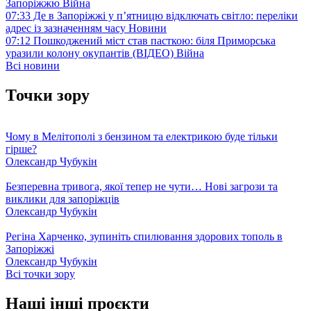
Запоріжжю
Війна
07:33
Де в Запоріжжі у п’ятницю відключать світло: переліки
адрес із зазначенням часу
Новини
07:12
Пошкоджений міст став пасткою: біля Приморська
уразили колону окупантів (ВІДЕО)
Війна
Всі новини
Точки зору
Чому в Мелітополі з бензином та електрикою буде тільки
гірше?
Олександр Чубукін
Безперевна тривога, якої тепер не чути… Нові загрози та
виклики для запоріжців
Олександр Чубукін
Регіна Харченко, зупиніть спилювання здорових тополь в
Запоріжжі
Олександр Чубукін
Всі точки зору
Наші інші проєкти